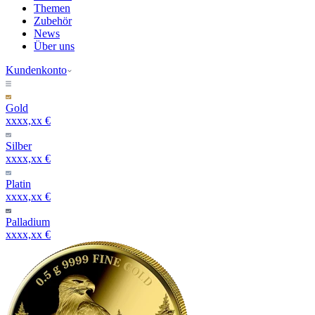
Themen
Zubehör
News
Über uns
Kundenkonto
Gold
xxxx,xx €
Silber
xxxx,xx €
Platin
xxxx,xx €
Palladium
xxxx,xx €