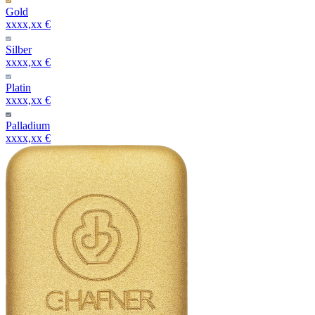
Gold
xxxx,xx €
Silber
xxxx,xx €
Platin
xxxx,xx €
Palladium
xxxx,xx €