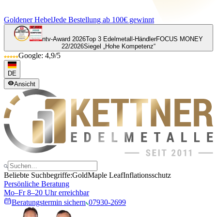
Goldener Hebel
Jede Bestellung ab 100€ gewinnt
ntv-Award 2026
Top 3 Edelmetall-Händler
FOCUS MONEY
22/2026
Siegel „Hohe Kompetenz“
Google: 4,9/5
DE
Ansicht
Beliebte Suchbegriffe:
Gold
Maple Leaf
Inflationsschutz
Persönliche Beratung
Mo–Fr 8–20 Uhr erreichbar
Beratungstermin sichern
07930-2699