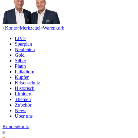
Konto
Merkzettel
Warenkorb
LIVE
Sparplan
Neuheiten
Gold
Silber
Platin
Palladium
Kupfer
Krisenschutz
Historisch
Limitiert
Themen
Zubehör
News
Über uns
Kundenkonto