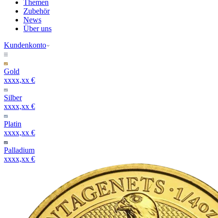
Themen
Zubehör
News
Über uns
Kundenkonto
Gold
xxxx,xx €
Silber
xxxx,xx €
Platin
xxxx,xx €
Palladium
xxxx,xx €