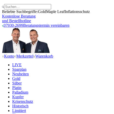
Beliebte Suchbegriffe:
Gold
Maple Leaf
Inflationsschutz
Kostenlose Beratung
und Bestellhotline
07930-2699
Beratungstermin vereinbaren
Konto
Merkzettel
Warenkorb
LIVE
Sparplan
Neuheiten
Gold
Silber
Platin
Palladium
Kupfer
Krisenschutz
Historisch
Limitiert