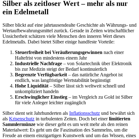
Silber als zeitloser Wert – mehr als nur
ein Edelmetall
Silber blickt auf eine jahrtausendealte Geschichte als Währungs- und
Wertaufbewahrungsmittel zurück. Gerade in Zeiten wirtschaftlicher
Unsicherheit schätzen viele Menschen den inneren Wert dieses
Edelmetalls. Dabei bietet Silber einige handfeste Vorteile:
Steuerfreiheit bei Veräußerungsgewinnen
nach einer
Haltefrist von mindestens einem Jahr
Industrielle Nachfrage
– von Solartechnik über Elektronik
bis zur Medizin steigt der Bedarf kontinuierlich
Begrenzte Verfügbarkeit
– das natürliche Angebot ist
endlich, was langfristige Wertstabilität begünstigt
Hohe Liquidität
– Silber lässt sich weltweit schnell und
unkompliziert handeln
Erschwinglicher Einstieg
– im Vergleich zu Gold ist Silber
für viele Anleger leichter zugänglich
Silber dient seit Jahrhunderten als
Inflationsschutz
und bewährt sich
als
Krisenschutz
in turbulenten Zeiten. Doch bei einer
limitierten
Sammlermünze
wie dieser geht es um weit mehr als den reinen
Materialwert: Es geht um die Faszination des Sammelns, um die
Freude an einem einzigartigen Kunstwerk und um das Wissen, eines