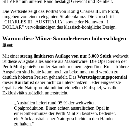
SILVER" am unteren Rand bestätigt Gewicht und Reinheit.
Die Wertseite zeigt das Porträt von König Charles III. im Profil,
umgeben von einem eleganten Strahlenkranz. Die Umschrift
„CHARLES III · AUSTRALIA" sowie der Nennwert „1
DOLLAR" vervollständigen das klassisch-königliche Design.
Warum diese Münze Sammlerherzen höherschlagen
lässt
Mit einer
streng limitierten Auflage von nur 5.000 Stück
weltweit
ist diese Ausgabe alles andere als Massenware. Die Opal-Serien der
Perth Mint genießen unter Sammlern einen legendären Ruf – frühere
Ausgaben sind heute kaum noch zu bekommen und werden zu
deutlich höheren Preisen gehandelt. Das
Wertsteigerungspotential
dieser
Rarität
ist daher nicht zu unterschätzen. Jeder eingesetzte
Opal ist ein Naturprodukt mit individuellem Farbspiel, was die
Exklusivität zusätzlich unterstreicht.
„Australien liefert rund 95 % der weltweiten
Opalproduktion. Einen echten australischen Opal in
einer Silbermünze der Perth Mint zu besitzen, bedeutet,
ein Stück australischer Naturgeschichte in den Händen
zu halten."