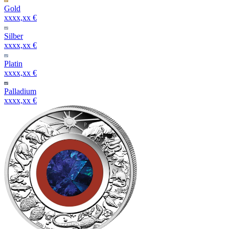
Gold
xxxx,xx €
Silber
xxxx,xx €
Platin
xxxx,xx €
Palladium
xxxx,xx €