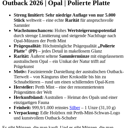
Outback 2026 | Opal | Polierte Platte
Streng limitiert:
Sehr niedrige Auflage von nur 5.000
Stück
weltweit – eine echte
Rarität
für anspruchsvolle
Sammler
Wachstumschancen:
Hohes
Wertsteigerungspotential
durch strenge Limitierung und steigende Nachfrage nach
Opal-Münzen der Perth Mint
Prägequalität:
Höchstmögliche Prägequalität
„Polierte
Platte" (PP)
– jedes Detail in makellosem Glanz
Rarität:
Äußerst seltene
Sammlermünze
mit eingelassenem
australischem Opal – ein Unikat der Natur trifft auf
Prägekunst
Motiv:
Faszinierende Darstellung der australischen Outback-
Tierwelt – von Kängurus über Krokodile bis hin zu
Schnabeltieren – rund um einen schillernden Opal-Kern
Hersteller:
Perth Mint – eine der renommiertesten
Prägestätten der Welt
Herkunftsland:
Australien – Heimat des Opals und einer
einzigartigen Fauna
Feinheit:
999,9/1.000 reinstes
Silber
– 1 Unze (31,10 g)
Verpackung:
Edle Holzbox mit Perth-Mint-Schwan-Logo
und kunstvollem Outback-Schuber
Es gibt Münzen, die man kauft. Und es gibt Münzen, die man