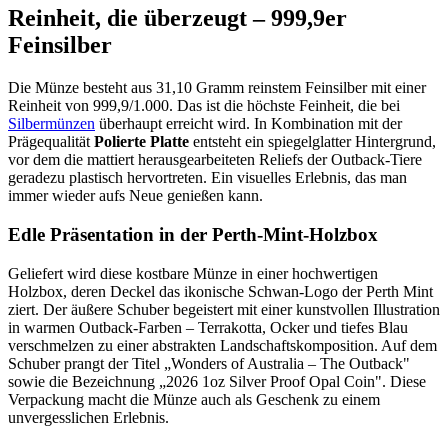
Reinheit, die überzeugt – 999,9er
Feinsilber
Die Münze besteht aus 31,10 Gramm reinstem Feinsilber mit einer
Reinheit von 999,9/1.000. Das ist die höchste Feinheit, die bei
Silbermünzen
überhaupt erreicht wird. In Kombination mit der
Prägequalität
Polierte Platte
entsteht ein spiegelglatter Hintergrund,
vor dem die mattiert herausgearbeiteten Reliefs der Outback-Tiere
geradezu plastisch hervortreten. Ein visuelles Erlebnis, das man
immer wieder aufs Neue genießen kann.
Edle Präsentation in der Perth-Mint-Holzbox
Geliefert wird diese kostbare Münze in einer hochwertigen
Holzbox, deren Deckel das ikonische Schwan-Logo der Perth Mint
ziert. Der äußere Schuber begeistert mit einer kunstvollen Illustration
in warmen Outback-Farben – Terrakotta, Ocker und tiefes Blau
verschmelzen zu einer abstrakten Landschaftskomposition. Auf dem
Schuber prangt der Titel „Wonders of Australia – The Outback"
sowie die Bezeichnung „2026 1oz Silver Proof Opal Coin". Diese
Verpackung macht die Münze auch als Geschenk zu einem
unvergesslichen Erlebnis.