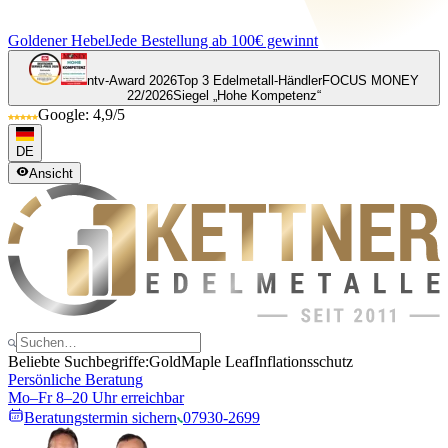
Goldener Hebel
Jede Bestellung ab 100€ gewinnt
ntv-Award 2026
Top 3 Edelmetall-Händler
FOCUS MONEY
22/2026
Siegel „Hohe Kompetenz“
Google: 4,9/5
DE
Ansicht
Beliebte Suchbegriffe:
Gold
Maple Leaf
Inflationsschutz
Persönliche Beratung
Mo–Fr 8–20 Uhr erreichbar
Beratungstermin sichern
07930-2699