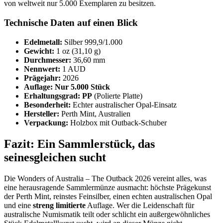
von weltweit nur 5.000 Exemplaren zu besitzen.
Technische Daten auf einen Blick
Edelmetall:
Silber 999,9/1.000
Gewicht:
1 oz (31,10 g)
Durchmesser:
36,60 mm
Nennwert:
1 AUD
Prägejahr:
2026
Auflage:
Nur 5.000 Stück
Erhaltungsgrad:
PP
(Polierte Platte)
Besonderheit:
Echter australischer Opal-Einsatz
Hersteller:
Perth Mint, Australien
Verpackung:
Holzbox mit Outback-Schuber
Fazit: Ein Sammlerstück, das
seinesgleichen sucht
Die Wonders of Australia – The Outback 2026 vereint alles, was
eine herausragende Sammlermünze ausmacht: höchste Prägekunst
der Perth Mint, reinstes Feinsilber, einen echten australischen Opal
und eine
streng limitierte
Auflage. Wer die Leidenschaft für
australische Numismatik teilt oder schlicht ein außergewöhnliches