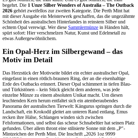
begehrt. Die
1 Unze Silber Wonders of Australia – The Outback
2026
gehört zweifellos zur zweiten Kategorie. Die Perth Mint hat
mit dieser Ausgabe ein Meisterwerk geschaffen, das die ungezähmte
Schönheit des australischen Hinterlandes in reinstem Silber und
echtem Opal verewigt. Wer diese
Sammlermünze
in Händen hält,
spürt sofort: Hier verschmelzen Natur, Kunst und Edelmetall zu
etwas Außergewöhnlichem.
Ein Opal-Herz im Silbergewand – das
Motiv im Detail
Das Herzstück der Motivseite bildet ein echter australischer Opal,
eingefasst in einen rötlich-braunen Ring, der an die eisenhaltige
Erde des Outbacks erinnert. Dieser Opal schimmert in tiefen Blau-
und Türkistönen – kein Stück gleicht dem anderen, was jede
einzelne Münze zu einem absoluten Unikat macht. Um diesen
leuchtenden Kern herum entfaltet sich ein atemberaubendes
Panorama der australischen Tierwelt: Kängurus springen durch die
Landschaft, ein Krokodil gleitet am unteren Rand entlang, Emus
recken ihre Hälse, Schlangen winden sich zwischen
Felsformationen, und selbst das scheue Schnabeltier hat seinen Platz
gefunden. Über allem thront eine stilisierte Sonne mit dem „P"-
Mintzeichen der Perth Mint. Die Inschrift „2026 1oz 9999