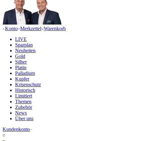
Konto
Merkzettel
Warenkorb
LIVE
Sparplan
Neuheiten
Gold
Silber
Platin
Palladium
Kupfer
Krisenschutz
Historisch
Limitiert
Themen
Zubehör
News
Über uns
Kundenkonto