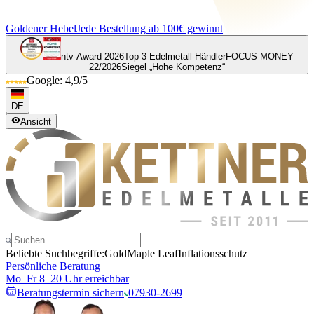
Goldener Hebel
Jede Bestellung ab 100€ gewinnt
ntv-Award 2026
Top 3 Edelmetall-Händler
FOCUS MONEY
22/2026
Siegel „Hohe Kompetenz“
Google: 4,9/5
DE
Ansicht
Beliebte Suchbegriffe:
Gold
Maple Leaf
Inflationsschutz
Persönliche Beratung
Mo–Fr 8–20 Uhr erreichbar
Beratungstermin sichern
07930-2699