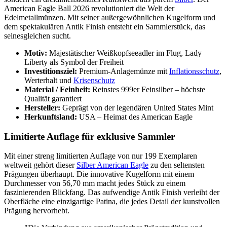
American Eagle Ball 2026 revolutioniert die Welt der
Edelmetallmünzen. Mit seiner außergewöhnlichen Kugelform und
dem spektakulären Antik Finish entsteht ein Sammlerstück, das
seinesgleichen sucht.
Motiv:
Majestätischer Weißkopfseeadler im Flug, Lady
Liberty als Symbol der Freiheit
Investitionsziel:
Premium-Anlagemünze mit
Inflationsschutz
,
Werterhalt und
Krisenschutz
Material / Feinheit:
Reinstes 999er Feinsilber – höchste
Qualität garantiert
Hersteller:
Geprägt von der legendären United States Mint
Herkunftsland:
USA – Heimat des American Eagle
Limitierte Auflage für exklusive Sammler
Mit einer streng limitierten Auflage von nur 199 Exemplaren
weltweit gehört dieser
Silber American Eagle
zu den seltensten
Prägungen überhaupt. Die innovative Kugelform mit einem
Durchmesser von 56,70 mm macht jedes Stück zu einem
faszinierenden Blickfang. Das aufwendige Antik Finish verleiht der
Oberfläche eine einzigartige Patina, die jedes Detail der kunstvollen
Prägung hervorhebt.