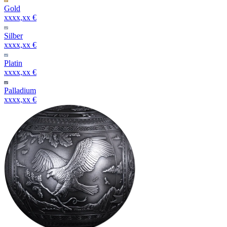
Gold
xxxx,xx €
Silber
xxxx,xx €
Platin
xxxx,xx €
Palladium
xxxx,xx €