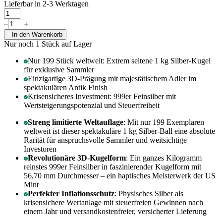
Lieferbar in 2-3 Werktagen
In den Warenkorb
Nur noch 1
Stück auf Lager
Nur 199 Stück weltweit: Extrem seltene 1 kg Silber-Kugel
für exklusive Sammler
Einzigartige 3D-Prägung mit majestätischem Adler im
spektakulären Antik Finish
Krisensicheres Investment: 999er Feinsilber mit
Wertsteigerungspotenzial und Steuerfreiheit
Streng limitierte Weltauflage
: Mit nur 199 Exemplaren
weltweit ist dieser spektakuläre 1 kg Silber-Ball eine absolute
Rarität für anspruchsvolle Sammler und weitsichtige
Investoren
Revolutionäre 3D-Kugelform
: Ein ganzes Kilogramm
reinstes 999er Feinsilber in faszinierender Kugelform mit
56,70 mm Durchmesser – ein haptisches Meisterwerk der US
Mint
Perfekter Inflationsschutz
: Physisches Silber als
krisensichere Wertanlage mit steuerfreien Gewinnen nach
einem Jahr und versandkostenfreier, versicherter Lieferung