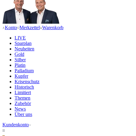
Konto
Merkzettel
Warenkorb
LIVE
Sparplan
Neuheiten
Gold
Silber
Platin
Palladium
Kupfer
Krisenschutz
Historisch
Limitiert
Themen
Zubehör
News
Über uns
Kundenkonto