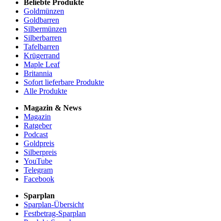
Beliebte Produkte
Goldmünzen
Goldbarren
Silbermünzen
Silberbarren
Tafelbarren
Krügerrand
Maple Leaf
Britannia
Sofort lieferbare Produkte
Alle Produkte
Magazin & News
Magazin
Ratgeber
Podcast
Goldpreis
Silberpreis
YouTube
Telegram
Facebook
Sparplan
Sparplan-Übersicht
Festbetrag-Sparplan