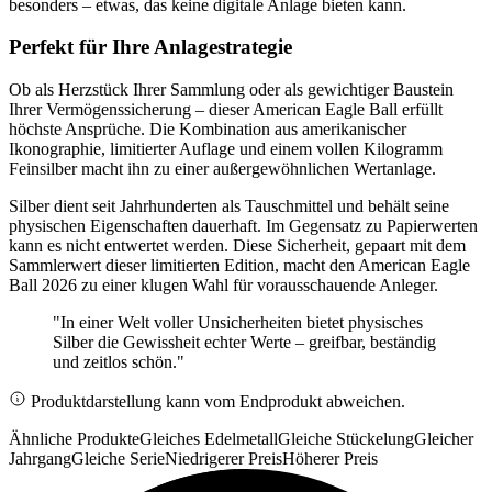
besonders – etwas, das keine digitale Anlage bieten kann.
Perfekt für Ihre Anlagestrategie
Ob als Herzstück Ihrer Sammlung oder als gewichtiger Baustein
Ihrer Vermögenssicherung – dieser American Eagle Ball erfüllt
höchste Ansprüche. Die Kombination aus amerikanischer
Ikonographie, limitierter Auflage und einem vollen Kilogramm
Feinsilber macht ihn zu einer außergewöhnlichen Wertanlage.
Silber dient seit Jahrhunderten als Tauschmittel und behält seine
physischen Eigenschaften dauerhaft. Im Gegensatz zu Papierwerten
kann es nicht entwertet werden. Diese Sicherheit, gepaart mit dem
Sammlerwert dieser limitierten Edition, macht den American Eagle
Ball 2026 zu einer klugen Wahl für vorausschauende Anleger.
"In einer Welt voller Unsicherheiten bietet physisches
Silber die Gewissheit echter Werte – greifbar, beständig
und zeitlos schön."
Produktdarstellung kann vom Endprodukt abweichen.
Ähnliche Produkte
Gleiches Edelmetall
Gleiche Stückelung
Gleicher
Jahrgang
Gleiche Serie
Niedrigerer Preis
Höherer Preis