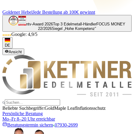
Goldener Hebel
Jede Bestellung ab 100€ gewinnt
ntv-Award 2026
Top 3 Edelmetall-Händler
FOCUS MONEY
22/2026
Siegel „Hohe Kompetenz“
Google: 4,9/5
DE
Ansicht
Beliebte Suchbegriffe:
Gold
Maple Leaf
Inflationsschutz
Persönliche Beratung
Mo–Fr 8–20 Uhr erreichbar
Beratungstermin sichern
07930-2699