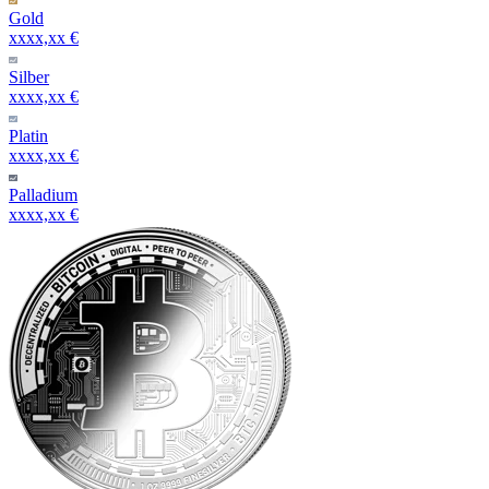
Gold
xxxx,xx €
Silber
xxxx,xx €
Platin
xxxx,xx €
Palladium
xxxx,xx €