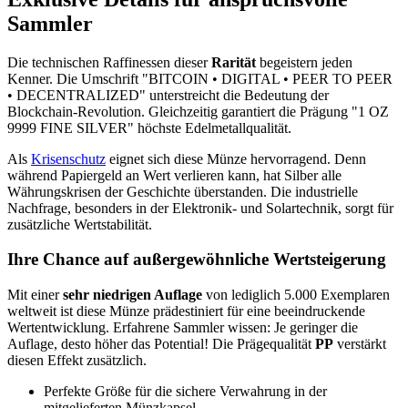
Sammler
Die technischen Raffinessen dieser
Rarität
begeistern jeden
Kenner. Die Umschrift "BITCOIN • DIGITAL • PEER TO PEER
• DECENTRALIZED" unterstreicht die Bedeutung der
Blockchain-Revolution. Gleichzeitig garantiert die Prägung "1 OZ
9999 FINE SILVER" höchste Edelmetallqualität.
Als
Krisenschutz
eignet sich diese Münze hervorragend. Denn
während Papiergeld an Wert verlieren kann, hat Silber alle
Währungskrisen der Geschichte überstanden. Die industrielle
Nachfrage, besonders in der Elektronik- und Solartechnik, sorgt für
zusätzliche Wertstabilität.
Ihre Chance auf außergewöhnliche Wertsteigerung
Mit einer
sehr niedrigen Auflage
von lediglich 5.000 Exemplaren
weltweit ist diese Münze prädestiniert für eine beeindruckende
Wertentwicklung. Erfahrene Sammler wissen: Je geringer die
Auflage, desto höher das Potential! Die Prägequalität
PP
verstärkt
diesen Effekt zusätzlich.
Perfekte Größe für die sichere Verwahrung in der
mitgelieferten Münzkapsel