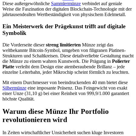
Diese außergewöhnliche
Sammlermünze
verbindet auf geniale
Weise die Faszination der digitalen Blockchain-Technologie mit der
jahrtausendealten Wertbeständigkeit von physischem Edelmetall.
Ein Meisterwerk der Prägekunst trifft auf digitale
Symbolik
Die Vorderseite dieser
streng limitierten
Münze zeigt das
weltbekannte Bitcoin-Symbol, umgeben von filigranen Platinen-
Strukturen und Schaltkreisen. Diese detailverliebte Gestaltung macht
die Münze zu einem wahren Kunstwerk. Die Prägung in
Polierter
Platte
verleiht dem Design eine atemberaubende Brillanz – jede
einzelne Leiterbahn, jeder Mikrochip scheint förmlich zu leuchten.
Mit einem Durchmesser von beeindruckenden 40 mm bietet diese
Silbermünze
eine imposante Präsenz. Das Feingewicht von exakt
einer Unze (31,10 g) bei einer Reinheit von 999,9/1.000 garantiert
höchste Qualität.
Warum diese Münze Ihr Portfolio
revolutionieren wird
In Zeiten wirtschaftlicher Unsicherheit suchen kluge Investoren