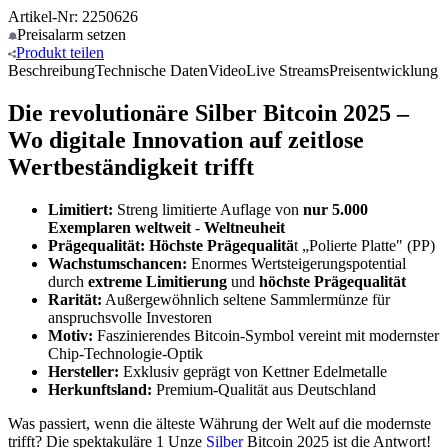
Artikel-Nr: 2250626
Preisalarm
setzen
Produkt
teilen
Beschreibung
Technische Daten
Video
Live Streams
Preisentwicklung
Die revolutionäre Silber Bitcoin 2025 –
Wo digitale Innovation auf zeitlose
Wertbeständigkeit trifft
Limitiert:
Streng limitierte Auflage von
nur 5.000
Exemplaren weltweit
-
Weltneuheit
Prägequalität:
Höchste Prägequalitä
t „Polierte Platte" (PP)
Wachstumschancen:
Enormes Wertsteigerungspotential
durch
extreme Limitierung
und
höchste Prägequalität
Rarität:
Außergewöhnlich seltene Sammlermünze für
anspruchsvolle Investoren
Motiv:
Faszinierendes Bitcoin-Symbol vereint mit modernster
Chip-Technologie-Optik
Hersteller:
Exklusiv geprägt von Kettner Edelmetalle
Herkunftsland:
Premium-Qualität aus Deutschland
Was passiert, wenn die älteste Währung der Welt auf die modernste
trifft? Die spektakuläre 1 Unze
Silber
Bitcoin 2025 ist die Antwort!