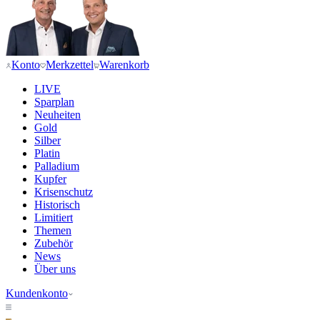
Konto
Merkzettel
Warenkorb
LIVE
Sparplan
Neuheiten
Gold
Silber
Platin
Palladium
Kupfer
Krisenschutz
Historisch
Limitiert
Themen
Zubehör
News
Über uns
Kundenkonto