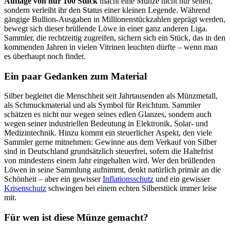
Auflage von nur 100 Stück
macht eine Münze nicht nur selten,
sondern verleiht ihr den Status einer kleinen Legende. Während
gängige Bullion-Ausgaben in Millionenstückzahlen geprägt werden,
bewegt sich dieser brüllende Löwe in einer ganz anderen Liga.
Sammler, die rechtzeitig zugreifen, sichern sich ein Stück, das in den
kommenden Jahren in vielen Vitrinen leuchten dürfte – wenn man
es überhaupt noch findet.
Ein paar Gedanken zum Material
Silber begleitet die Menschheit seit Jahrtausenden als Münzmetall,
als Schmuckmaterial und als Symbol für Reichtum. Sammler
schätzen es nicht nur wegen seines edlen Glanzes, sondern auch
wegen seiner industriellen Bedeutung in Elektronik, Solar- und
Medizintechnik. Hinzu kommt ein steuerlicher Aspekt, den viele
Sammler gerne mitnehmen: Gewinne aus dem Verkauf von Silber
sind in Deutschland grundsätzlich steuerfrei, sofern die Haltefrist
von mindestens einem Jahr eingehalten wird. Wer den brüllenden
Löwen in seine Sammlung aufnimmt, denkt natürlich primär an die
Schönheit – aber ein gewisser
Inflationsschutz
und ein gewisser
Krisenschutz
schwingen bei einem echten Silberstück immer leise
mit.
Für wen ist diese Münze gemacht?