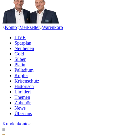
Konto
Merkzettel
Warenkorb
LIVE
Sparplan
Neuheiten
Gold
Silber
Platin
Palladium
Kupfer
Krisenschutz
Historisch
Limitiert
Themen
Zubehör
News
Über uns
Kundenkonto