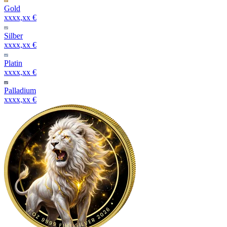
Gold
xxxx,xx €
Silber
xxxx,xx €
Platin
xxxx,xx €
Palladium
xxxx,xx €