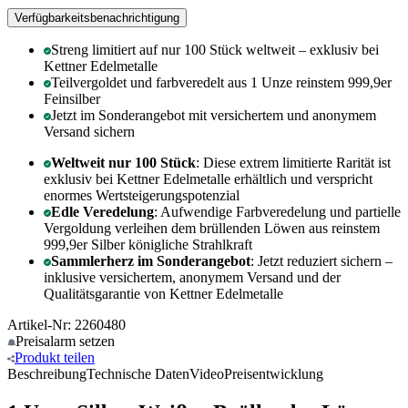
Verfügbarkeitsbenachrichtigung
Streng limitiert auf nur 100 Stück weltweit – exklusiv bei
Kettner Edelmetalle
Teilvergoldet und farbveredelt aus 1 Unze reinstem 999,9er
Feinsilber
Jetzt im Sonderangebot mit versichertem und anonymem
Versand sichern
Weltweit nur 100 Stück
: Diese extrem limitierte Rarität ist
exklusiv bei Kettner Edelmetalle erhältlich und verspricht
enormes Wertsteigerungspotenzial
Edle Veredelung
: Aufwendige Farbveredelung und partielle
Vergoldung verleihen dem brüllenden Löwen aus reinstem
999,9er Silber königliche Strahlkraft
Sammlerherz im Sonderangebot
: Jetzt reduziert sichern –
inklusive versichertem, anonymem Versand und der
Qualitätsgarantie von Kettner Edelmetalle
Artikel-Nr: 2260480
Preisalarm
setzen
Produkt
teilen
Beschreibung
Technische Daten
Video
Preisentwicklung