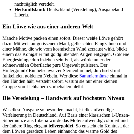
nachträglich veredelt.
Herkunftsland:
Deutschland (Veredelung), Ausgabeland
Liberia.
Ein Löwe wie aus einer anderen Welt
Manche Motive packen einen sofort. Dieser weiße Löwe gehört
dazu. Mit weit aufgerissenem Maul, gefletschten Fangzähnen und
einer Mähne, die wie vom kosmischen Wind zerzaust wirkt, blickt
einem das Königstier mit goldglühenden Augen entgegen. Goldene
Energiestränge durchziehen sein Fell, als würde unter der
schneeweißen Oberfläche pure Urgewalt pulsieren. Der
Hintergrund? Ein tiefschwarzer Sternenhimmel, durchsetzt mit
funkelnden goldenen Nebeln. Wer diese
Sammlermünze
einmal in
den Händen hält, versteht sofort, warum sie nur einer kleinen
Gruppe von Liebhabern vorbehalten bleibt.
Die Veredelung – Handwerk auf höchstem Niveau
Was diese Ausgabe so besonders macht, ist die aufwendige
Verfeinerung in Deutschland. Auf Basis einer klassischen 1-Unzen-
Silbermünze aus Liberia wurde das Motiv aufwendig coloriert und
der äußere Ring elegant
teilvergoldet
. So entsteht ein Kontrast, der
dem Löwen geradezu Leben einhaucht: das warme Gold des