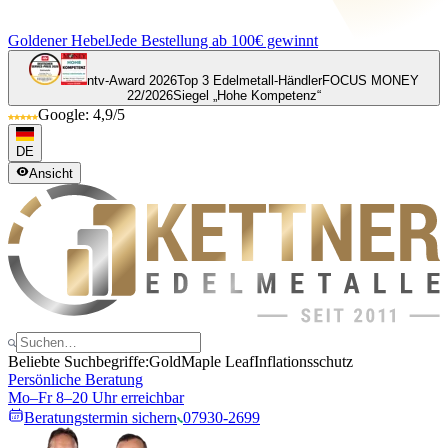
Goldener Hebel
Jede Bestellung ab 100€ gewinnt
ntv-Award 2026
Top 3 Edelmetall-Händler
FOCUS MONEY
22/2026
Siegel „Hohe Kompetenz“
Google: 4,9/5
DE
Ansicht
Beliebte Suchbegriffe:
Gold
Maple Leaf
Inflationsschutz
Persönliche Beratung
Mo–Fr 8–20 Uhr erreichbar
Beratungstermin sichern
07930-2699