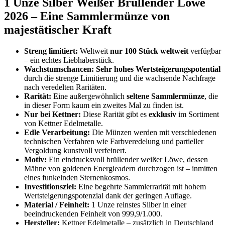
1 Unze Silber Weißer Brüllender Löwe
2026 – Eine Sammlermünze von
majestätischer Kraft
Streng limitiert:
Weltweit
nur 100 Stück weltweit
verfügbar
– ein echtes Liebhaberstück.
Wachstumschancen:
Sehr hohes Wertsteigerungspotential
durch die strenge Limitierung und die wachsende Nachfrage
nach veredelten Raritäten.
Rarität:
Eine außergewöhnlich
seltene Sammlermünze
, die
in dieser Form kaum ein zweites Mal zu finden ist.
Nur bei Kettner:
Diese Rarität gibt es
exklusiv
im Sortiment
von Kettner Edelmetalle.
Edle Verarbeitung:
Die Münzen werden mit verschiedenen
technischen Verfahren wie Farbveredelung und partieller
Vergoldung kunstvoll verfeinert.
Motiv:
Ein eindrucksvoll brüllender weißer Löwe, dessen
Mähne von goldenen Energieadern durchzogen ist – inmitten
eines funkelnden Sternenkosmos.
Investitionsziel:
Eine begehrte Sammlerrarität mit hohem
Wertsteigerungspotenzial dank der geringen Auflage.
Material / Feinheit:
1 Unze reinstes Silber in einer
beeindruckenden Feinheit von 999,9/1.000.
Hersteller:
Kettner Edelmetalle – zusätzlich in Deutschland