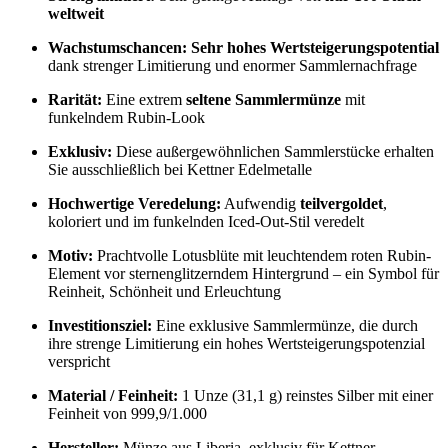
weltweit
Wachstumschancen:
Sehr hohes Wertsteigerungspotential
dank strenger Limitierung und enormer Sammlernachfrage
Rarität:
Eine extrem
seltene Sammlermünze
mit
funkelndem Rubin-Look
Exklusiv:
Diese außergewöhnlichen Sammlerstücke erhalten
Sie ausschließlich bei Kettner Edelmetalle
Hochwertige Veredelung:
Aufwendig
teilvergoldet
,
koloriert und im funkelnden Iced-Out-Stil veredelt
Motiv:
Prachtvolle Lotusblüte mit leuchtendem roten Rubin-
Element vor sternenglitzerndem Hintergrund – ein Symbol für
Reinheit, Schönheit und Erleuchtung
Investitionsziel:
Eine exklusive Sammlermünze, die durch
ihre strenge Limitierung ein hohes Wertsteigerungspotenzial
verspricht
Material / Feinheit:
1 Unze (31,1 g) reinstes Silber mit einer
Feinheit von 999,9/1.000
Hersteller:
Münze aus Liberia, exklusiv für Kettner