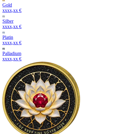
Gold
xxxx,xx €
Silber
xxxx,xx €
Platin
xxxx,xx €
Palladium
xxxx,xx €