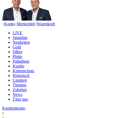
Konto
Merkzettel
Warenkorb
LIVE
Sparplan
Neuheiten
Gold
Silber
Platin
Palladium
Kupfer
Krisenschutz
Historisch
Limitiert
Themen
Zubehör
News
Über uns
Kundenkonto