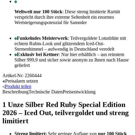
Weltweit nur 100 Stück
: Diese streng limitierte Rarität
verspricht durch ihre extreme Seltenheit ein enormes
Wertsteigerungspotenzial für Sammler
Funkelndes Meisterwerk
: Teilvergoldete Lotusblüte mit
echtem Rubin-Look und glitzerndem Iced-Out-
Sternenhimmel – aufwendig in Deutschland veredelt
Exklusiv bei Kettner
: Nur hier erhältlich – aus reinstem
Silber 999,9 und sicher sowie anonym zu Ihnen nach Hause
geliefert
Artikel-Nr: 2260444
Preisalarm
setzen
Produkt
teilen
Beschreibung
Technische Daten
Preisentwicklung
1 Unze Silber Red Ruby Special Edition
2026 – Iced Out, teilvergoldet und streng
limitiert
Streng limitiert:
Sehr geringe Auflage von
nur 100 Stück