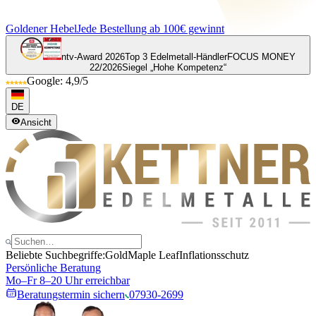
Goldener Hebel
Jede Bestellung ab 100€ gewinnt
ntv-Award 2026
Top 3 Edelmetall-Händler
FOCUS MONEY
22/2026
Siegel „Hohe Kompetenz“
Google: 4,9/5
DE
Ansicht
Beliebte Suchbegriffe:
Gold
Maple Leaf
Inflationsschutz
Persönliche Beratung
Mo–Fr 8–20 Uhr erreichbar
Beratungstermin sichern
07930-2699