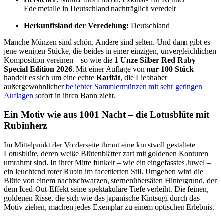
Edelmetalle in Deutschland nachträglich veredelt
Herkunftsland der Veredelung:
Deutschland
Manche Münzen sind schön. Andere sind selten. Und dann gibt es
jene wenigen Stücke, die beides in einer einzigen, unvergleichlichen
Komposition vereinen – so wie die
1 Unze Silber Red Ruby
Special Edition 2026
. Mit einer Auflage von
nur 100 Stück
handelt es sich um eine echte
Rarität
, die Liebhaber
außergewöhnlicher
beliebter Sammlermünzen mit sehr geringen
Auflagen
sofort in ihren Bann zieht.
Ein Motiv wie aus 1001 Nacht – die Lotusblüte mit
Rubinherz
Im Mittelpunkt der Vorderseite thront eine kunstvoll gestaltete
Lotusblüte, deren weiße Blütenblätter zart mit goldenen Konturen
umrahmt sind. In ihrer Mitte funkelt – wie ein eingefasstes Juwel –
ein leuchtend roter Rubin im facettierten Stil. Umgeben wird die
Blüte von einem nachtschwarzen, sternenübersäten Hintergrund, der
dem Iced-Out-Effekt seine spektakuläre Tiefe verleiht. Die feinen,
goldenen Risse, die sich wie das japanische Kintsugi durch das
Motiv ziehen, machen jedes Exemplar zu einem optischen Erlebnis.