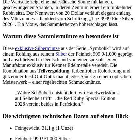
Die Wertseite zeigt eine majestätische Sonne mit langen,
geschwungenen Strahlen, in deren Zentrum erneut ein funkelnder
Rubin sitzt. Der Nennwert von 20 Dollar verläuft elegant entlang
des Münzrandes – flankiert vom Schriftzug „1 oz 9999 Fine Silver
2026". Ein Motiv, das Sammlerherzen höherschlagen lässt.
Warum diese Sammlermünze so besonders ist
Diese
exklusive Silbermünze
aus der Serie „Symbolik" wird auf
einem Rohling aus reinem
Silber
der Feinheit 999,9/1.000 geprägt
und anschließend in Deutschland von einer spezialisierten
Manufaktur exklusiv für Kettner Edelmetalle veredelt. Die
Kombination aus
Teilvergoldung
, farbenfroher Kolorierung und
glitzernder Iced-Out-Optik macht jedes Stück zu einem optischen
Meisterwerk – einer regelrechten Schmuckmünze.
„Wahre Schönheit entsteht dort, wo Handwerkskunst
auf Seltenheit trifft – die Red Ruby Special Edition
2026 vereint beides in Perfektion."
Die wichtigsten technischen Daten auf einen Blick
Feingewicht: 31,1 g (1 Unze)
Feinheit: 999,9/1.000 Silber