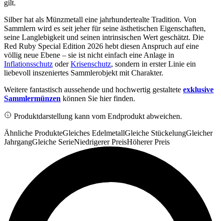
gilt.
Silber hat als Münzmetall eine jahrhundertealte Tradition. Von
Sammlern wird es seit jeher für seine ästhetischen Eigenschaften,
seine Langlebigkeit und seinen intrinsischen Wert geschätzt. Die
Red Ruby Special Edition 2026 hebt diesen Anspruch auf eine
völlig neue Ebene – sie ist nicht einfach eine Anlage in
Inflationsschutz
oder
Krisenschutz
, sondern in erster Linie ein
liebevoll inszeniertes Sammlerobjekt mit Charakter.
Weitere fantastisch aussehende und hochwertig gestaltete
exklusive
Sammlermünzen
können Sie hier finden.
Produktdarstellung kann vom Endprodukt abweichen.
Ähnliche Produkte
Gleiches Edelmetall
Gleiche Stückelung
Gleicher
Jahrgang
Gleiche Serie
Niedrigerer Preis
Höherer Preis