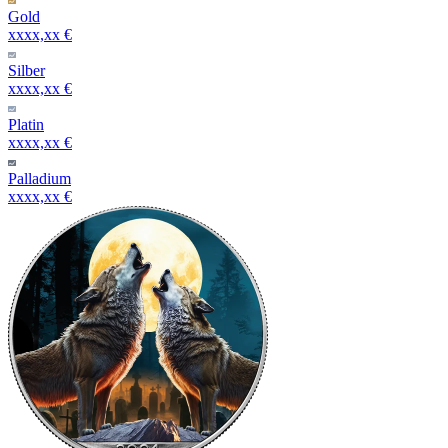
Gold
xxxx,xx €
Silber
xxxx,xx €
Platin
xxxx,xx €
Palladium
xxxx,xx €