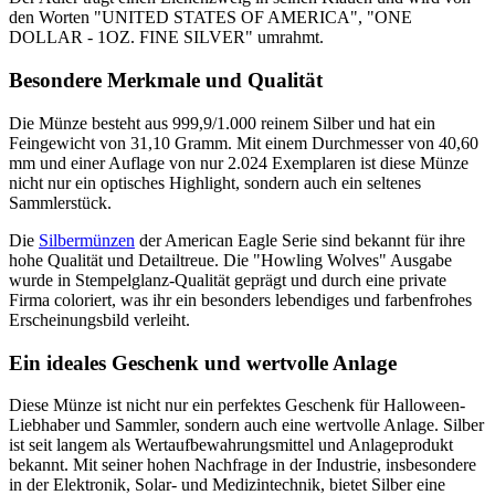
den Worten "UNITED STATES OF AMERICA", "ONE
DOLLAR - 1OZ. FINE SILVER" umrahmt.
Besondere Merkmale und Qualität
Die Münze besteht aus 999,9/1.000 reinem Silber und hat ein
Feingewicht von 31,10 Gramm. Mit einem Durchmesser von 40,60
mm und einer Auflage von nur 2.024 Exemplaren ist diese Münze
nicht nur ein optisches Highlight, sondern auch ein seltenes
Sammlerstück.
Die
Silbermünzen
der American Eagle Serie sind bekannt für ihre
hohe Qualität und Detailtreue. Die "Howling Wolves" Ausgabe
wurde in Stempelglanz-Qualität geprägt und durch eine private
Firma coloriert, was ihr ein besonders lebendiges und farbenfrohes
Erscheinungsbild verleiht.
Ein ideales Geschenk und wertvolle Anlage
Diese Münze ist nicht nur ein perfektes Geschenk für Halloween-
Liebhaber und Sammler, sondern auch eine wertvolle Anlage. Silber
ist seit langem als Wertaufbewahrungsmittel und Anlageprodukt
bekannt. Mit seiner hohen Nachfrage in der Industrie, insbesondere
in der Elektronik, Solar- und Medizintechnik, bietet Silber eine