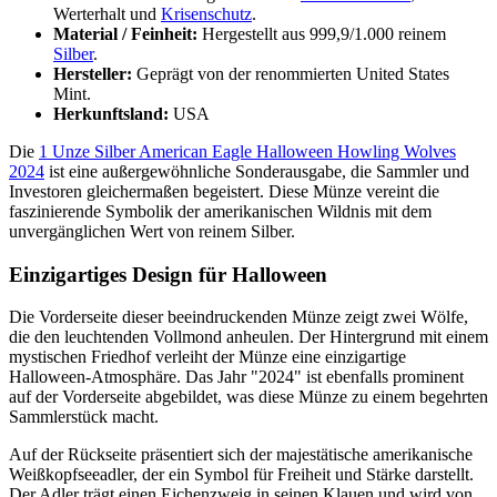
Werterhalt und
Krisenschutz
.
Material / Feinheit:
Hergestellt aus 999,9/1.000 reinem
Silber
.
Hersteller:
Geprägt von der renommierten United States
Mint.
Herkunftsland:
USA
Die
1 Unze Silber American Eagle Halloween Howling Wolves
2024
ist eine außergewöhnliche Sonderausgabe, die Sammler und
Investoren gleichermaßen begeistert. Diese Münze vereint die
faszinierende Symbolik der amerikanischen Wildnis mit dem
unvergänglichen Wert von reinem Silber.
Einzigartiges Design für Halloween
Die Vorderseite dieser beeindruckenden Münze zeigt zwei Wölfe,
die den leuchtenden Vollmond anheulen. Der Hintergrund mit einem
mystischen Friedhof verleiht der Münze eine einzigartige
Halloween-Atmosphäre. Das Jahr "2024" ist ebenfalls prominent
auf der Vorderseite abgebildet, was diese Münze zu einem begehrten
Sammlerstück macht.
Auf der Rückseite präsentiert sich der majestätische amerikanische
Weißkopfseeadler, der ein Symbol für Freiheit und Stärke darstellt.
Der Adler trägt einen Eichenzweig in seinen Klauen und wird von