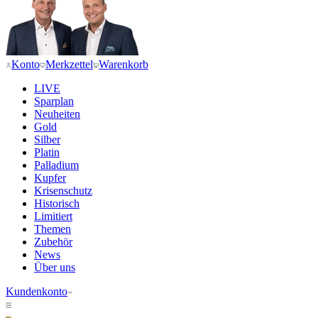
Konto
Merkzettel
Warenkorb
LIVE
Sparplan
Neuheiten
Gold
Silber
Platin
Palladium
Kupfer
Krisenschutz
Historisch
Limitiert
Themen
Zubehör
News
Über uns
Kundenkonto