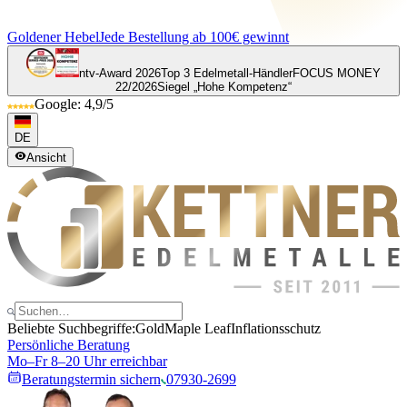
Goldener Hebel
Jede Bestellung ab 100€ gewinnt
ntv-Award 2026
Top 3 Edelmetall-Händler
FOCUS MONEY
22/2026
Siegel „Hohe Kompetenz“
Google: 4,9/5
DE
Ansicht
Beliebte Suchbegriffe:
Gold
Maple Leaf
Inflationsschutz
Persönliche Beratung
Mo–Fr 8–20 Uhr erreichbar
Beratungstermin sichern
07930-2699