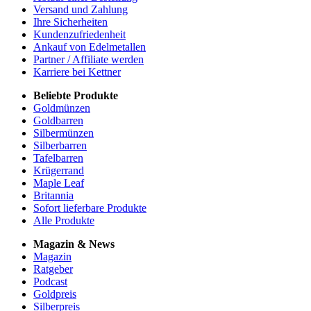
Versand und Zahlung
Ihre Sicherheiten
Kundenzufriedenheit
Ankauf von Edelmetallen
Partner / Affiliate werden
Karriere bei Kettner
Beliebte Produkte
Goldmünzen
Goldbarren
Silbermünzen
Silberbarren
Tafelbarren
Krügerrand
Maple Leaf
Britannia
Sofort lieferbare Produkte
Alle Produkte
Magazin & News
Magazin
Ratgeber
Podcast
Goldpreis
Silberpreis