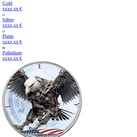
Gold
xxxx,xx €
Silber
xxxx,xx €
Platin
xxxx,xx €
Palladium
xxxx,xx €