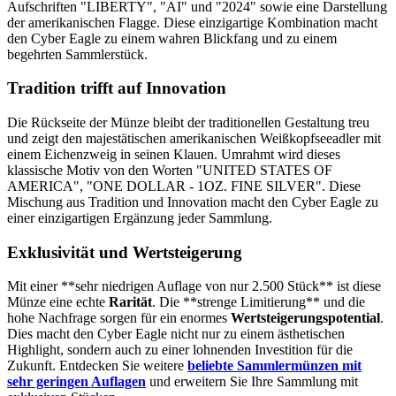
Aufschriften "LIBERTY", "AI" und "2024" sowie eine Darstellung
der amerikanischen Flagge. Diese einzigartige Kombination macht
den Cyber Eagle zu einem wahren Blickfang und zu einem
begehrten Sammlerstück.
Tradition trifft auf Innovation
Die Rückseite der Münze bleibt der traditionellen Gestaltung treu
und zeigt den majestätischen amerikanischen Weißkopfseeadler mit
einem Eichenzweig in seinen Klauen. Umrahmt wird dieses
klassische Motiv von den Worten "UNITED STATES OF
AMERICA", "ONE DOLLAR - 1OZ. FINE SILVER". Diese
Mischung aus Tradition und Innovation macht den Cyber Eagle zu
einer einzigartigen Ergänzung jeder Sammlung.
Exklusivität und Wertsteigerung
Mit einer **sehr niedrigen Auflage von nur 2.500 Stück** ist diese
Münze eine echte
Rarität
. Die **strenge Limitierung** und die
hohe Nachfrage sorgen für ein enormes
Wertsteigerungspotential
.
Dies macht den Cyber Eagle nicht nur zu einem ästhetischen
Highlight, sondern auch zu einer lohnenden Investition für die
Zukunft. Entdecken Sie weitere
beliebte Sammlermünzen mit
sehr geringen Auflagen
und erweitern Sie Ihre Sammlung mit