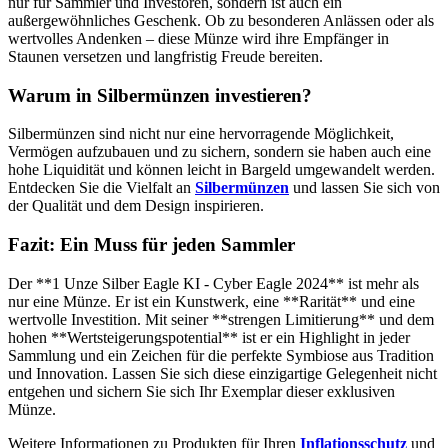
nur für Sammler und Investoren, sondern ist auch ein
außergewöhnliches Geschenk. Ob zu besonderen Anlässen oder als
wertvolles Andenken – diese Münze wird ihre Empfänger in
Staunen versetzen und langfristig Freude bereiten.
Warum in Silbermünzen investieren?
Silbermünzen sind nicht nur eine hervorragende Möglichkeit,
Vermögen aufzubauen und zu sichern, sondern sie haben auch eine
hohe Liquidität und können leicht in Bargeld umgewandelt werden.
Entdecken Sie die Vielfalt an
Silbermünzen
und lassen Sie sich von
der Qualität und dem Design inspirieren.
Fazit: Ein Muss für jeden Sammler
Der **1 Unze Silber Eagle KI - Cyber Eagle 2024** ist mehr als
nur eine Münze. Er ist ein Kunstwerk, eine **Rarität** und eine
wertvolle Investition. Mit seiner **strengen Limitierung** und dem
hohen **Wertsteigerungspotential** ist er ein Highlight in jeder
Sammlung und ein Zeichen für die perfekte Symbiose aus Tradition
und Innovation. Lassen Sie sich diese einzigartige Gelegenheit nicht
entgehen und sichern Sie sich Ihr Exemplar dieser exklusiven
Münze.
Weitere Informationen zu Produkten für Ihren
Inflationsschutz
und