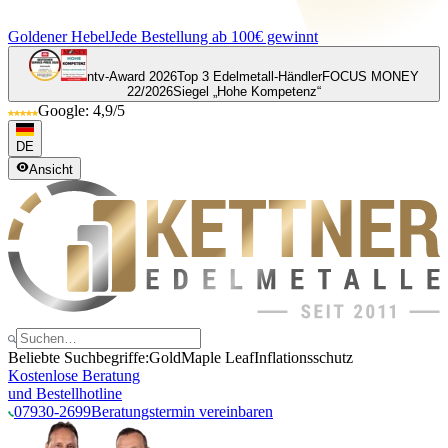
Goldener Hebel
Jede Bestellung ab 100€ gewinnt
ntv-Award 2026
Top 3 Edelmetall-Händler
FOCUS MONEY
22/2026
Siegel „Hohe Kompetenz“
Google: 4,9/5
DE
Ansicht
Beliebte Suchbegriffe:
Gold
Maple Leaf
Inflationsschutz
Kostenlose Beratung
und Bestellhotline
07930-2699
Beratungstermin vereinbaren