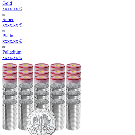
Gold
xxxx,xx €
Silber
xxxx,xx €
Platin
xxxx,xx €
Palladium
xxxx,xx €