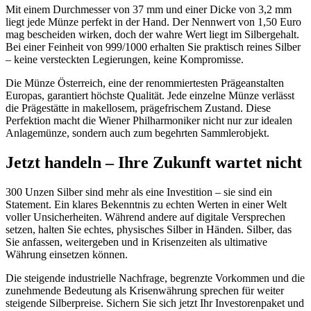
Mit einem Durchmesser von 37 mm und einer Dicke von 3,2 mm
liegt jede Münze perfekt in der Hand. Der Nennwert von 1,50 Euro
mag bescheiden wirken, doch der wahre Wert liegt im Silbergehalt.
Bei einer Feinheit von 999/1000 erhalten Sie praktisch reines Silber
– keine versteckten Legierungen, keine Kompromisse.
Die Münze Österreich, eine der renommiertesten Prägeanstalten
Europas, garantiert höchste Qualität. Jede einzelne Münze verlässt
die Prägestätte in makellosem, prägefrischem Zustand. Diese
Perfektion macht die Wiener Philharmoniker nicht nur zur idealen
Anlagemünze, sondern auch zum begehrten Sammlerobjekt.
Jetzt handeln – Ihre Zukunft wartet nicht
300 Unzen Silber sind mehr als eine Investition – sie sind ein
Statement. Ein klares Bekenntnis zu echten Werten in einer Welt
voller Unsicherheiten. Während andere auf digitale Versprechen
setzen, halten Sie echtes, physisches Silber in Händen. Silber, das
Sie anfassen, weitergeben und in Krisenzeiten als ultimative
Währung einsetzen können.
Die steigende industrielle Nachfrage, begrenzte Vorkommen und die
zunehmende Bedeutung als Krisenwährung sprechen für weiter
steigende Silberpreise. Sichern Sie sich jetzt Ihr Investorenpaket und