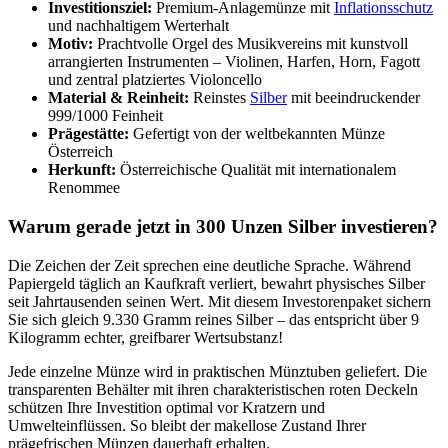
Investitionsziel:
Premium-Anlagemünze mit
Inflationsschutz
und nachhaltigem Werterhalt
Motiv:
Prachtvolle Orgel des Musikvereins mit kunstvoll
arrangierten Instrumenten – Violinen, Harfen, Horn, Fagott
und zentral platziertes Violoncello
Material & Reinheit:
Reinstes
Silber
mit beeindruckender
999/1000 Feinheit
Prägestätte:
Gefertigt von der weltbekannten Münze
Österreich
Herkunft:
Österreichische Qualität mit internationalem
Renommee
Warum gerade jetzt in 300 Unzen Silber investieren?
Die Zeichen der Zeit sprechen eine deutliche Sprache. Während
Papiergeld täglich an Kaufkraft verliert, bewahrt physisches Silber
seit Jahrtausenden seinen Wert. Mit diesem Investorenpaket sichern
Sie sich gleich 9.330 Gramm reines Silber – das entspricht über 9
Kilogramm echter, greifbarer Wertsubstanz!
Jede einzelne Münze wird in praktischen Münztuben geliefert. Die
transparenten Behälter mit ihren charakteristischen roten Deckeln
schützen Ihre Investition optimal vor Kratzern und
Umwelteinflüssen. So bleibt der makellose Zustand Ihrer
prägefrischen Münzen dauerhaft erhalten.