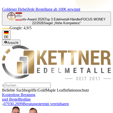
Goldener Hebel
Jede Bestellung ab 100€ gewinnt
ntv-Award 2026
Top 3 Edelmetall-Händler
FOCUS MONEY
22/2026
Siegel „Hohe Kompetenz“
Google: 4,9/5
DE
Ansicht
Beliebte Suchbegriffe:
Gold
Maple Leaf
Inflationsschutz
Kostenlose Beratung
und Bestellhotline
07930-2699
Beratungstermin vereinbaren