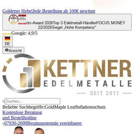
Goldener Hebel
Jede Bestellung ab 100€ gewinnt
ntv-Award 2026
Top 3 Edelmetall-Händler
FOCUS MONEY
22/2026
Siegel „Hohe Kompetenz“
Google: 4,9/5
DE
Ansicht
Beliebte Suchbegriffe:
Gold
Maple Leaf
Inflationsschutz
Kostenlose Beratung
und Bestellhotline
07930-2699
Beratungstermin vereinbaren