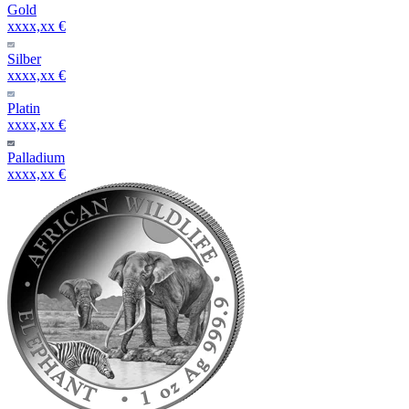
Gold
xxxx,xx €
Silber
xxxx,xx €
Platin
xxxx,xx €
Palladium
xxxx,xx €