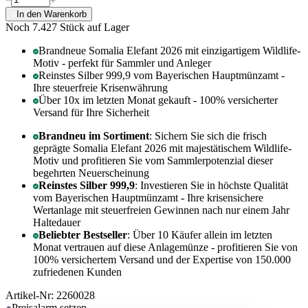
In den Warenkorb
Noch 7.427
Stück auf Lager
Brandneue Somalia Elefant 2026 mit einzigartigem Wildlife-
Motiv - perfekt für Sammler und Anleger
Reinstes Silber 999,9 vom Bayerischen Hauptmünzamt -
Ihre steuerfreie Krisenwährung
Über 10x im letzten Monat gekauft - 100% versicherter
Versand für Ihre Sicherheit
Brandneu im Sortiment
: Sichern Sie sich die frisch
geprägte Somalia Elefant 2026 mit majestätischem Wildlife-
Motiv und profitieren Sie vom Sammlerpotenzial dieser
begehrten Neuerscheinung
Reinstes Silber 999,9
: Investieren Sie in höchste Qualität
vom Bayerischen Hauptmünzamt - Ihre krisensichere
Wertanlage mit steuerfreien Gewinnen nach nur einem Jahr
Haltedauer
Beliebter Bestseller
: Über 10 Käufer allein im letzten
Monat vertrauen auf diese Anlagemünze - profitieren Sie von
100% versichertem Versand und der Expertise von 150.000
zufriedenen Kunden
Artikel-Nr: 2260028
Preisalarm
setzen