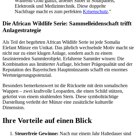
Während Gold glänzt, arbeitet Silber in Solarpanels,
Elektronik und Medizintechnik. Diese doppelte
Nachfrage macht es zum perfekten
Krisenschutz
."
Die African Wildlife Serie: Sammelleidenschaft trifft
Anlagestrategie
Als Teil der begehrten African Wildlife Serie ist jede Somalia
Elefant Münze ein Unikat. Das jährlich wechselnde Motiv macht sie
nicht nur zu einer klugen Anlage, sondern auch zu einem
faszinierenden Sammlerobjekt. Erfahrene Sammler wissen: Die
Kombination aus limitierter Auflage, höchster Prägequalität und der
Reputation des Bayerischen Hauptmünzamts schafft ein enormes
Wertsteigerungspotenzial.
Besonders bemerkenswert ist die Rückseite mit dem somalischen
Wappen – zwei kraftvolle Leoparden, die einen Schild stützen,
gekrönt von einem strahlenden Stern. Diese symbolträchtige
Darstellung verleiht der Münze eine zusätzliche kulturelle
Dimension.
Ihre Vorteile auf einen Blick
Steuerfreie Gewinne:
Nach nur einem Jahr Haltedauer sind