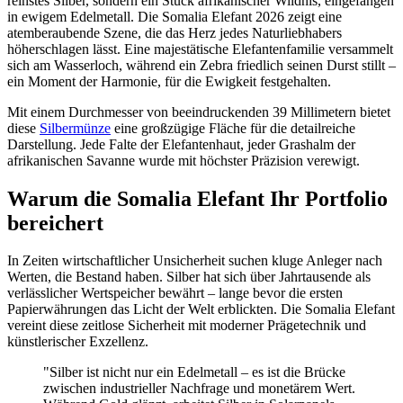
reinstes Silber, sondern ein Stück afrikanischer Wildnis, eingefangen
in ewigem Edelmetall. Die Somalia Elefant 2026 zeigt eine
atemberaubende Szene, die das Herz jedes Naturliebhabers
höherschlagen lässt. Eine majestätische Elefantenfamilie versammelt
sich am Wasserloch, während ein Zebra friedlich seinen Durst stillt –
ein Moment der Harmonie, für die Ewigkeit festgehalten.
Mit einem Durchmesser von beeindruckenden 39 Millimetern bietet
diese
Silbermünze
eine großzügige Fläche für die detailreiche
Darstellung. Jede Falte der Elefantenhaut, jeder Grashalm der
afrikanischen Savanne wurde mit höchster Präzision verewigt.
Warum die Somalia Elefant Ihr Portfolio
bereichert
In Zeiten wirtschaftlicher Unsicherheit suchen kluge Anleger nach
Werten, die Bestand haben. Silber hat sich über Jahrtausende als
verlässlicher Wertspeicher bewährt – lange bevor die ersten
Papierwährungen das Licht der Welt erblickten. Die Somalia Elefant
vereint diese zeitlose Sicherheit mit moderner Prägetechnik und
künstlerischer Exzellenz.
"Silber ist nicht nur ein Edelmetall – es ist die Brücke
zwischen industrieller Nachfrage und monetärem Wert.