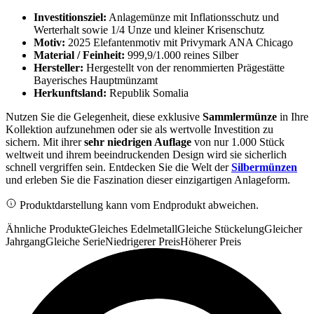
Investitionsziel:
Anlagemünze mit Inflationsschutz und
Werterhalt sowie 1/4 Unze und kleiner Krisenschutz
Motiv:
2025 Elefantenmotiv mit Privymark ANA Chicago
Material / Feinheit:
999,9/1.000 reines Silber
Hersteller:
Hergestellt von der renommierten Prägestätte
Bayerisches Hauptmünzamt
Herkunftsland:
Republik Somalia
Nutzen Sie die Gelegenheit, diese exklusive
Sammlermünze
in Ihre
Kollektion aufzunehmen oder sie als wertvolle Investition zu
sichern. Mit ihrer
sehr niedrigen Auflage
von nur 1.000 Stück
weltweit und ihrem beeindruckenden Design wird sie sicherlich
schnell vergriffen sein. Entdecken Sie die Welt der
Silbermünzen
und erleben Sie die Faszination dieser einzigartigen Anlageform.
Produktdarstellung kann vom Endprodukt abweichen.
Ähnliche Produkte
Gleiches Edelmetall
Gleiche Stückelung
Gleicher
Jahrgang
Gleiche Serie
Niedrigerer Preis
Höherer Preis