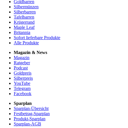
Goldbarren
Silbermünzen
Silberbarren
Tafelbarren
Krügerrand
Maple Leaf
Britannia
Sofort lieferbare Produkte
Alle Produkte
Magazin & News
Magazin
Ratgeber
Podcast
Goldpreis
Silberpreis
YouTube
Telegram
Facebook
Sparplan
Sparplan-Übersicht
Festbetrag-Sparplan
Produkt-Sparplan
Sparplan-AGB