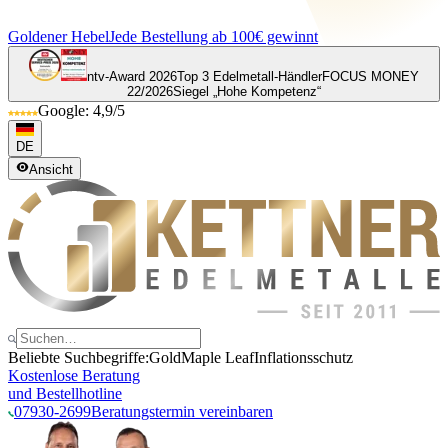
Goldener Hebel
Jede Bestellung ab 100€ gewinnt
ntv-Award 2026
Top 3 Edelmetall-Händler
FOCUS MONEY
22/2026
Siegel „Hohe Kompetenz“
Google: 4,9/5
DE
Ansicht
Beliebte Suchbegriffe:
Gold
Maple Leaf
Inflationsschutz
Kostenlose Beratung
und Bestellhotline
07930-2699
Beratungstermin vereinbaren