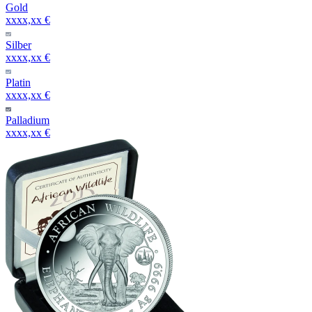
Gold
xxxx,xx €
Silber
xxxx,xx €
Platin
xxxx,xx €
Palladium
xxxx,xx €