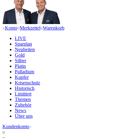
Konto
Merkzettel
Warenkorb
LIVE
Sparplan
Neuheiten
Gold
Silber
Platin
Palladium
Kupfer
Krisenschutz
Historisch
Limitiert
Themen
Zubehör
News
Über uns
Kundenkonto