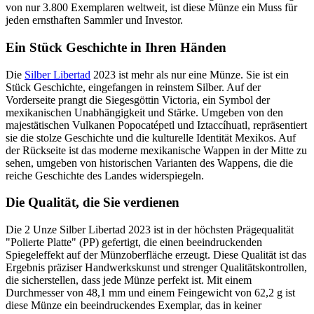
von nur 3.800 Exemplaren weltweit, ist diese Münze ein Muss für
jeden ernsthaften Sammler und Investor.
Ein Stück Geschichte in Ihren Händen
Die
Silber Libertad
2023 ist mehr als nur eine Münze. Sie ist ein
Stück Geschichte, eingefangen in reinstem Silber. Auf der
Vorderseite prangt die Siegesgöttin Victoria, ein Symbol der
mexikanischen Unabhängigkeit und Stärke. Umgeben von den
majestätischen Vulkanen Popocatépetl und Iztaccíhuatl, repräsentiert
sie die stolze Geschichte und die kulturelle Identität Mexikos. Auf
der Rückseite ist das moderne mexikanische Wappen in der Mitte zu
sehen, umgeben von historischen Varianten des Wappens, die die
reiche Geschichte des Landes widerspiegeln.
Die Qualität, die Sie verdienen
Die 2 Unze Silber Libertad 2023 ist in der höchsten Prägequalität
"Polierte Platte" (PP) gefertigt, die einen beeindruckenden
Spiegeleffekt auf der Münzoberfläche erzeugt. Diese Qualität ist das
Ergebnis präziser Handwerkskunst und strenger Qualitätskontrollen,
die sicherstellen, dass jede Münze perfekt ist. Mit einem
Durchmesser von 48,1 mm und einem Feingewicht von 62,2 g ist
diese Münze ein beeindruckendes Exemplar, das in keiner