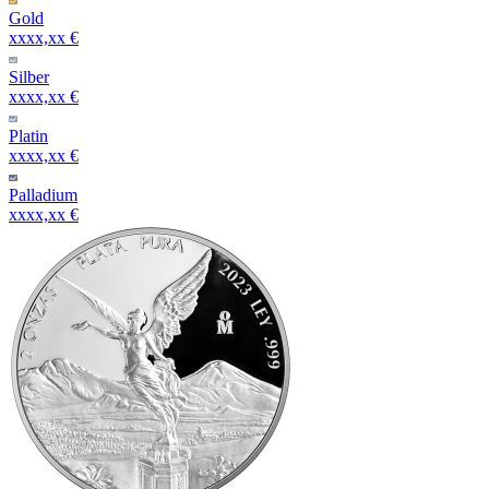
Gold
xxxx,xx €
Silber
xxxx,xx €
Platin
xxxx,xx €
Palladium
xxxx,xx €