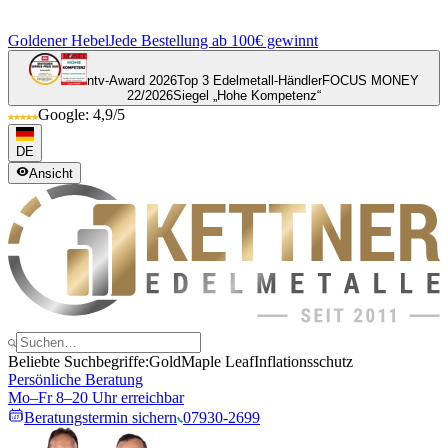
Goldener Hebel
Jede Bestellung ab 100€ gewinnt
ntv-Award 2026
Top 3 Edelmetall-Händler
FOCUS MONEY
22/2026
Siegel „Hohe Kompetenz“
Google: 4,9/5
DE
Ansicht
Beliebte Suchbegriffe:
Gold
Maple Leaf
Inflationsschutz
Persönliche Beratung
Mo–Fr 8–20 Uhr erreichbar
Beratungstermin sichern
07930-2699