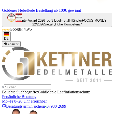
Goldener Hebel
Jede Bestellung ab 100€ gewinnt
ntv-Award 2026
Top 3 Edelmetall-Händler
FOCUS MONEY
22/2026
Siegel „Hohe Kompetenz“
Google: 4,9/5
DE
Ansicht
Beliebte Suchbegriffe:
Gold
Maple Leaf
Inflationsschutz
Persönliche Beratung
Mo–Fr 8–20 Uhr erreichbar
Beratungstermin sichern
07930-2699