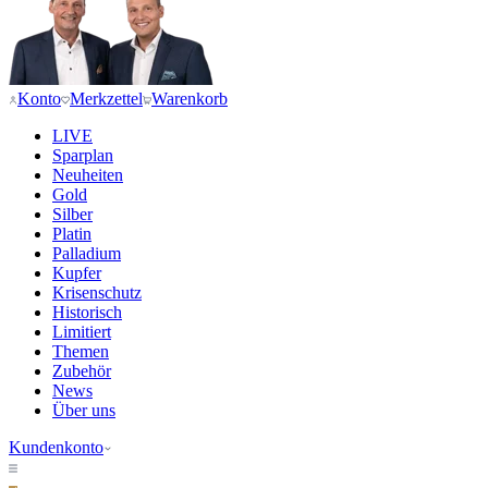
Konto
Merkzettel
Warenkorb
LIVE
Sparplan
Neuheiten
Gold
Silber
Platin
Palladium
Kupfer
Krisenschutz
Historisch
Limitiert
Themen
Zubehör
News
Über uns
Kundenkonto