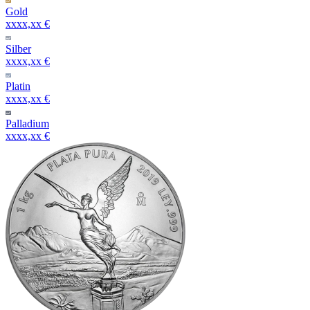
Gold
xxxx,xx €
Silber
xxxx,xx €
Platin
xxxx,xx €
Palladium
xxxx,xx €