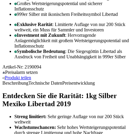
Großes Wertsteigerungspotential und sicherer
Inflationsschutz
999er Silber mit ikonischem Freiheitssymbol Libertad
Exklusive Rarität
: Limitierte Auflage von nur 200 Stück
weltweit, ein Muss für Sammler und Investoren
Investment mit Zukunft
: Hervorragende
Anlagemöglichkeit mit großem Wertsteigerungspotential und
Inflationsschutz
Symbolische Bedeutung
: Die Siegesgöttin Libertad als
Ausdruck von Freiheit und Unabhängigkeit in 999er Silber
Artikel-Nr: 2190094
Preisalarm
setzen
Produkt
teilen
Beschreibung
Technische Daten
Preisentwicklung
Entdecken Sie die Rarität: 1kg Silber
Mexiko Libertad 2019
Streng limitiert:
Sehr geringe Auflage von nur 200 Stück
weltweit
Wachstumschancen:
Sehr hohes Wertsteigerungspotential
durch strenge Limitierung und hohe Nachfrage