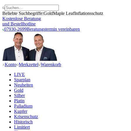
Beliebte Suchbegriffe:
Gold
Maple Leaf
Inflationsschutz
Kostenlose Beratung
und Bestellhotline
07930-2699
Beratungstermin vereinbaren
Konto
Merkzettel
Warenkorb
LIVE
Sparplan
Neuheiten
Gold
Silber
Platin
Palladium
Kupfer
Krisenschutz
Historisch
Limitiert