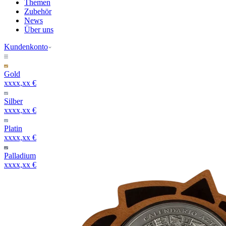
Themen
Zubehör
News
Über uns
Kundenkonto
Gold
xxxx,xx €
Silber
xxxx,xx €
Platin
xxxx,xx €
Palladium
xxxx,xx €