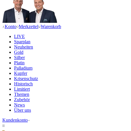
Konto
Merkzettel
Warenkorb
LIVE
Sparplan
Neuheiten
Gold
Silber
Platin
Palladium
Kupfer
Krisenschutz
Historisch
Limitiert
Themen
Zubehör
News
Über uns
Kundenkonto