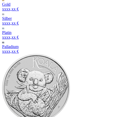
Gold
xxxx,xx €
Silber
xxxx,xx €
Platin
xxxx,xx €
Palladium
xxxx,xx €