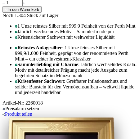
In den Warenkorb
Noch 1.304
Stück auf Lager
1 Unze reinstes Silber mit 999,9 Feinheit von der Perth Mint
Jährlich wechselndes Motiv – Sammlerfreude pur
Krisensicherer Sachwert mit weltweiter Liquidität
Reinstes Anlagesilber
: 1 Unze feinstes Silber mit
999,9/1.000 Feinheit, geprägt von der renommierten Perth
Mint – ein echter Investment-Klassiker
Sammlerliebling mit Charme
: Jährlich wechselndes Koala-
Motiv mit detailreicher Prägung macht jede Ausgabe zum
begehrten Schatz im Münzschrank
Krisenfester Sachwert
: Greifbarer Inflationsschutz und
solider Baustein für den Vermögensaufbau – weltweit liquide
und jederzeit handelbar
Artikel-Nr: 2260018
Preisalarm
setzen
Produkt
teilen