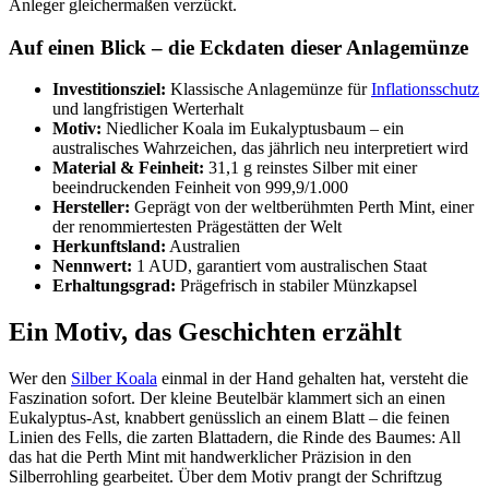
Anleger gleichermaßen verzückt.
Auf einen Blick – die Eckdaten dieser Anlagemünze
Investitionsziel:
Klassische Anlagemünze für
Inflationsschutz
und langfristigen Werterhalt
Motiv:
Niedlicher Koala im Eukalyptusbaum – ein
australisches Wahrzeichen, das jährlich neu interpretiert wird
Material & Feinheit:
31,1 g reinstes Silber mit einer
beeindruckenden Feinheit von 999,9/1.000
Hersteller:
Geprägt von der weltberühmten Perth Mint, einer
der renommiertesten Prägestätten der Welt
Herkunftsland:
Australien
Nennwert:
1 AUD, garantiert vom australischen Staat
Erhaltungsgrad:
Prägefrisch in stabiler Münzkapsel
Ein Motiv, das Geschichten erzählt
Wer den
Silber Koala
einmal in der Hand gehalten hat, versteht die
Faszination sofort. Der kleine Beutelbär klammert sich an einen
Eukalyptus-Ast, knabbert genüsslich an einem Blatt – die feinen
Linien des Fells, die zarten Blattadern, die Rinde des Baumes: All
das hat die Perth Mint mit handwerklicher Präzision in den
Silberrohling gearbeitet. Über dem Motiv prangt der Schriftzug