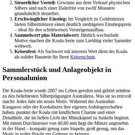
Steuerlicher Vorteil:
Gewinne aus dem Verkauf physischen
Silbers sind nach einer Haltefrist von zwölf Monaten
grundsätzlich steuerfrei.
Erschwinglicher Einstieg:
Im Vergleich zu Goldmünzen
bieten Silbermünzen einen deutlich niedrigeren Einstiegspreis
– ideal für den schrittweisen Vermögensaufbau.
Sammelwert plus Materialwert:
Jährlich wechselnde
Motive machen die Koala-Serie zum Liebling vieler Sammler
weltweit.
Krisenfest:
Als Sachwert mit innerem Wert dient der Koala
als solider Baustein für Ihren
Krisenschutz
.
Sammlerstück und Anlageobjekt in
Personalunion
Die Koala-Serie wurde 2007 ins Leben gerufen und gehört seitdem
zu den beliebtesten Silberprägungen Australiens. Was sie so reizvoll
macht: Jedes Jahr ein neues Motiv. Während der Australian
Kangaroo oder der Kookaburra ihre eigenen Anhängerschaften
haben, punktet der Koala mit kindlichem Charme und einer
Detailtiefe, die im hellen Licht der Münzkapsel zu funkeln beginnt.
Mit einem Durchmesser von 40,60 mm liegt die Münze angenehm
in der Hand – kompakt genug zum Stapeln, groß genug, um das
Motiv in voller Pracht zur Geltung zu bringen.