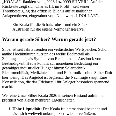
„KOALA", flankiert von „2026 1oz 9999 SILVER". Auf der
Rückseite zeigt sich Charles III. im Profil – seit seiner
Thronbesteigung das offizielle Bildnis auf australischen
Anlagemünzen, eingerahmt vom Nennwert „1 DOLLAR".
Ein Koala für die Schatztruhe – und ein Stück
Australien für die eigene Vermögensreserve.
Warum gerade Silber? Warum gerade jetzt?
Silber ist seit Jahrtausenden ein verlässlicher Wertspeicher. Schon
antike Hochkulturen nutzten das weiße Edelmetall als
Zahlungsmittel, als Symbol von Reichtum, als Ausdruck von
Beständigkeit. Heute kommt zur monetären Bedeutung ein
gewaltiger industrieller Hunger hinzu: Solartechnik,
Elektromobilität, Medizintechnik und Elektronik – ohne Silber läuft
hier wenig. Das Angebot ist begrenzt, die Nachfrage steigt. Eine
Konstellation, die das Edelmetall für Anleger besonders spannend
macht.
Wer eine Unze Silber Koala 2026 in seinen Bestand aufnimmt,
profitiert von gleich mehreren Eigenschaften:
Hohe Liquidität:
Der Koala ist international bekannt und
lässt sich weltweit unkompliziert wieder veräußern.