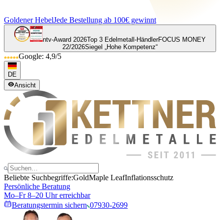
Goldener Hebel
Jede Bestellung ab 100€ gewinnt
ntv-Award 2026
Top 3 Edelmetall-Händler
FOCUS MONEY
22/2026
Siegel „Hohe Kompetenz“
Google: 4,9/5
DE
Ansicht
Beliebte Suchbegriffe:
Gold
Maple Leaf
Inflationsschutz
Persönliche Beratung
Mo–Fr 8–20 Uhr erreichbar
Beratungstermin sichern
07930-2699