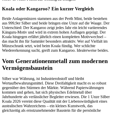
Koala oder Kangaroo? Ein kurzer Vergleich
Beide Anlagemünzen stammen aus der Perth Mint, beide bestehen
aus 999,9er Silber und beide bringen eine Unze auf die Waage. Der
Unterschied: Der Kangaroo zeigt jedes Jahr ein leicht variierendes
Känguru-Motiv und wird in extrem hohen Auflagen geprägt. Der
Koala hingegen erfährt jährlich einen kompletten Motivwechsel –
das macht ihn für Sammler besonders attraktiv. Wer auf Vielfalt im
Münzschrank setzt, wird beim Koala fündig. Wer schlichte
Wiedererkennung sucht, greift zum Kangaroo. Idealerweise beides.
Vom Generationenmetall zum modernen
Vermögensbaustein
Silber war Währung, ist Industrierohstoff und bleibt
Wertaufbewahrungsmittel. Diese Dreifaltigkeit macht es so robust
gegenüber den Stürmen der Märkte. Während Papierwährungen
kommen und gehen, hat sich physisches Edelmetall über
Jahrhunderte als verlässlicher Begleiter erwiesen. Die 1 Unze Silber
Koala 2026 vereint diese Qualität mit der Liebenswürdigkeit eines
australischen Wahrzeichens – ein kleines Kunstwerk, das
gleichzeitig als ernstzunehmender Baustein für die persönliche