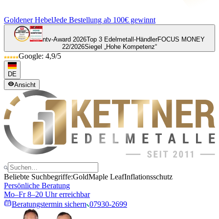
Goldener Hebel
Jede Bestellung ab 100€ gewinnt
ntv-Award 2026
Top 3 Edelmetall-Händler
FOCUS MONEY
22/2026
Siegel „Hohe Kompetenz“
Google: 4,9/5
DE
Ansicht
Beliebte Suchbegriffe:
Gold
Maple Leaf
Inflationsschutz
Persönliche Beratung
Mo–Fr 8–20 Uhr erreichbar
Beratungstermin sichern
07930-2699