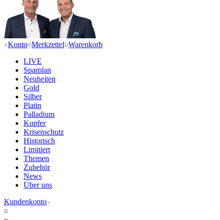
Konto
Merkzettel
Warenkorb
LIVE
Sparplan
Neuheiten
Gold
Silber
Platin
Palladium
Kupfer
Krisenschutz
Historisch
Limitiert
Themen
Zubehör
News
Über uns
Kundenkonto