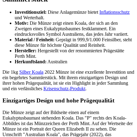
Investitionsziel:
Diese Anlagemünze bietet
Inflationsschutz
und Werterhalt.
Motiv:
Die Münze zeigt einen Koala, der sich an den
Zweigen eines Eukalyptusbaumes festklammert. Ein
eindrucksvolles Symbol Australiens, das jedes Jahr variiert.
Material / Feinheit:
Geprägt in 999,9/1.000 Feinsilber, steht
diese Münze für höchste Qualität und Reinheit.
Hersteller:
Hergestellt von der renommierten Prägestätte
Perth Mint.
Herkunftsland:
Australien
Die 1kg
Silber Koala
2022 Münze ist eine exzellente Investition und
ein begehrtes Sammlerstück. Mit ihrem einzigartigen Design und
ihrer hohen Prägequalität, ist sie ein Highlight in jeder Sammlung
und ein verlässliches
Krisenschutz-Produkt
.
Einzigartiges Design und hohe Prägequalität
Die Münze zeigt auf der Bildseite einen auf einem
Eukalyptusbaumast stehenden Koala. Das "P" rechts des Koala-
Abbildes ist das Münzzeichen der Perth Mint. Auf der Wertseite der
Münze ist ein Portrait der Queen Elizabeth II zu sehen. Die
Umschrift "Australian Koala", das Prägejahr (2022), das