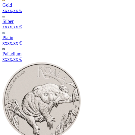
Gold
xxxx,xx €
Silber
xxxx,xx €
Platin
xxxx,xx €
Palladium
xxxx,xx €