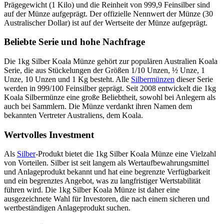
Prägegewicht (1 Kilo) und die Reinheit von 999,9 Feinsilber sind
auf der Münze aufgeprägt. Der offizielle Nennwert der Münze (30
Australischer Dollar) ist auf der Wertseite der Münze aufgeprägt.
Beliebte Serie und hohe Nachfrage
Die 1kg Silber Koala Münze gehört zur populären Australien Koala
Serie, die aus Stückelungen der Größen 1/10 Unzen, ½ Unze, 1
Unze, 10 Unzen und 1 Kg besteht. Alle
Silbermünzen
dieser Serie
werden in 999/100 Feinsilber geprägt. Seit 2008 entwickelt die 1kg
Koala Silbermünze eine große Beliebtheit, sowohl bei Anlegern als
auch bei Sammlern. Die Münze verdankt ihren Namen dem
bekannten Vertreter Australiens, dem Koala.
Wertvolles Investment
Als
Silber
-Produkt bietet die 1kg Silber Koala Münze eine Vielzahl
von Vorteilen. Silber ist seit langem als Wertaufbewahrungsmittel
und Anlageprodukt bekannt und hat eine begrenzte Verfügbarkeit
und ein begrenztes Angebot, was zu langfristiger Wertstabilität
führen wird. Die 1kg Silber Koala Münze ist daher eine
ausgezeichnete Wahl für Investoren, die nach einem sicheren und
wertbeständigen Anlageprodukt suchen.