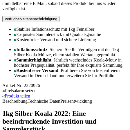
unmittelbar eine E-Mail, sobald dieses Produkt bei uns wieder
verfügbar ist.
Verfügbarkeitsbenachrichtigung
Stabiler Inflationsschutz mit 1kg Feinsilber
Exquisites Sammlerstück mit Qualitätsgarantie
Kostenfreier Versand und sichere Lieferung
Inflationsschutz
: Sichern Sie Ihr Vermögen mit der 1kg
Silber Koala Münze, einem stabilen Wertanlageprodukt
Sammlerhighlight
: Jährlich wechselndes Koala-Motiv in
höchster Prägequalität, perfekt für Ihre exquisite Sammlung
Kostenfreier Versand
: Profitieren Sie von kostenfreiem
Versand in Deutschland und erweitern Sie Ihr Portfolio
Artikel-Nr: 2220926
Preisalarm
setzen
Produkt
teilen
Beschreibung
Technische Daten
Preisentwicklung
1kg Silber Koala 2022: Eine
beeindruckende Investition und
Sammlerstück