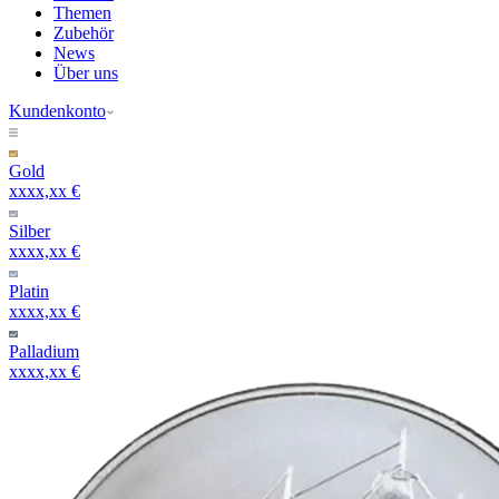
Themen
Zubehör
News
Über uns
Kundenkonto
Gold
xxxx,xx €
Silber
xxxx,xx €
Platin
xxxx,xx €
Palladium
xxxx,xx €