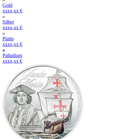
Gold
xxxx,xx €
Silber
xxxx,xx €
Platin
xxxx,xx €
Palladium
xxxx,xx €