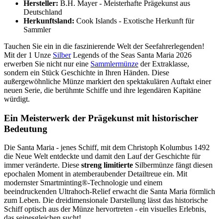
Hersteller:
B.H. Mayer - Meisterhafte Prägekunst aus
Deutschland
Herkunftsland:
Cook Islands - Exotische Herkunft für
Sammler
Tauchen Sie ein in die faszinierende Welt der Seefahrerlegenden!
Mit der 1 Unze
Silber
Legends of the Seas Santa Maria 2026
erwerben Sie nicht nur eine
Sammlermünze
der Extraklasse,
sondern ein Stück Geschichte in Ihren Händen. Diese
außergewöhnliche Münze markiert den spektakulären Auftakt einer
neuen Serie, die berühmte Schiffe und ihre legendären Kapitäne
würdigt.
Ein Meisterwerk der Prägekunst mit historischer
Bedeutung
Die Santa Maria - jenes Schiff, mit dem Christoph Kolumbus 1492
die Neue Welt entdeckte und damit den Lauf der Geschichte für
immer veränderte. Diese
streng limitierte
Silbermünze fängt diesen
epochalen Moment in atemberaubender Detailtreue ein. Mit
modernster Smartminting®-Technologie und einem
beeindruckenden Ultrahoch-Relief erwacht die Santa Maria förmlich
zum Leben. Die dreidimensionale Darstellung lässt das historische
Schiff optisch aus der Münze hervortreten - ein visuelles Erlebnis,
das seinesgleichen sucht!