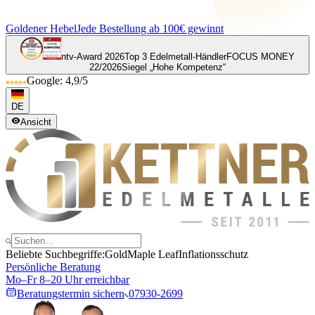
Goldener Hebel
Jede Bestellung ab 100€ gewinnt
ntv-Award 2026
Top 3 Edelmetall-Händler
FOCUS MONEY
22/2026
Siegel „Hohe Kompetenz“
Google: 4,9/5
DE
Ansicht
Beliebte Suchbegriffe:
Gold
Maple Leaf
Inflationsschutz
Persönliche Beratung
Mo–Fr 8–20 Uhr erreichbar
Beratungstermin sichern
07930-2699