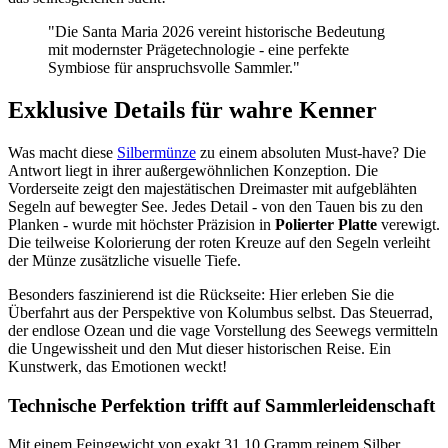
"Die Santa Maria 2026 vereint historische Bedeutung
mit modernster Prägetechnologie - eine perfekte
Symbiose für anspruchsvolle Sammler."
Exklusive Details für wahre Kenner
Was macht diese
Silbermünze
zu einem absoluten Must-have? Die
Antwort liegt in ihrer außergewöhnlichen Konzeption. Die
Vorderseite zeigt den majestätischen Dreimaster mit aufgeblähten
Segeln auf bewegter See. Jedes Detail - von den Tauen bis zu den
Planken - wurde mit höchster Präzision in
Polierter Platte
verewigt.
Die teilweise Kolorierung der roten Kreuze auf den Segeln verleiht
der Münze zusätzliche visuelle Tiefe.
Besonders faszinierend ist die Rückseite: Hier erleben Sie die
Überfahrt aus der Perspektive von Kolumbus selbst. Das Steuerrad,
der endlose Ozean und die vage Vorstellung des Seewegs vermitteln
die Ungewissheit und den Mut dieser historischen Reise. Ein
Kunstwerk, das Emotionen weckt!
Technische Perfektion trifft auf Sammlerleidenschaft
Mit einem Feingewicht von exakt 31,10 Gramm reinem Silber