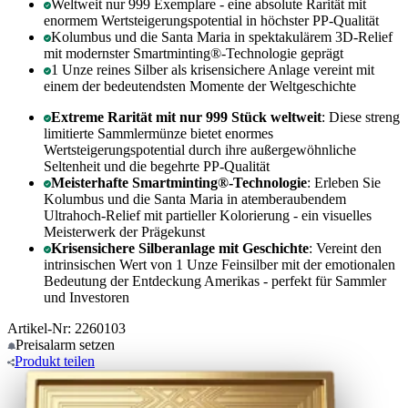
Weltweit nur 999 Exemplare - eine absolute Rarität mit
enormem Wertsteigerungspotential in höchster PP-Qualität
Kolumbus und die Santa Maria in spektakulärem 3D-Relief
mit modernster Smartminting®-Technologie geprägt
1 Unze reines Silber als krisensichere Anlage vereint mit
einem der bedeutendsten Momente der Weltgeschichte
Extreme Rarität mit nur 999 Stück weltweit
: Diese streng
limitierte Sammlermünze bietet enormes
Wertsteigerungspotential durch ihre außergewöhnliche
Seltenheit und die begehrte PP-Qualität
Meisterhafte Smartminting®-Technologie
: Erleben Sie
Kolumbus und die Santa Maria in atemberaubendem
Ultrahoch-Relief mit partieller Kolorierung - ein visuelles
Meisterwerk der Prägekunst
Krisensichere Silberanlage mit Geschichte
: Vereint den
intrinsischen Wert von 1 Unze Feinsilber mit der emotionalen
Bedeutung der Entdeckung Amerikas - perfekt für Sammler
und Investoren
Artikel-Nr: 2260103
Preisalarm
setzen
Produkt
teilen