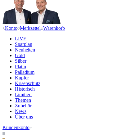
Konto
Merkzettel
Warenkorb
LIVE
Sparplan
Neuheiten
Gold
Silber
Platin
Palladium
Kupfer
Krisenschutz
Historisch
Limitiert
Themen
Zubehör
News
Über uns
Kundenkonto