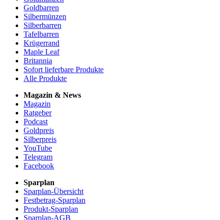
Goldbarren
Silbermünzen
Silberbarren
Tafelbarren
Krügerrand
Maple Leaf
Britannia
Sofort lieferbare Produkte
Alle Produkte
Magazin & News
Magazin
Ratgeber
Podcast
Goldpreis
Silberpreis
YouTube
Telegram
Facebook
Sparplan
Sparplan-Übersicht
Festbetrag-Sparplan
Produkt-Sparplan
Sparplan-AGB