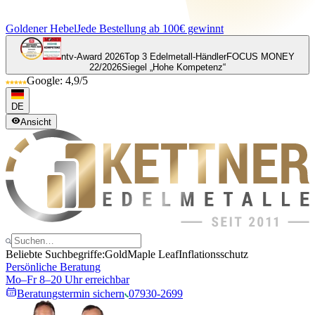
Goldener Hebel
Jede Bestellung ab 100€ gewinnt
ntv-Award 2026
Top 3 Edelmetall-Händler
FOCUS MONEY
22/2026
Siegel „Hohe Kompetenz“
Google: 4,9/5
DE
Ansicht
Beliebte Suchbegriffe:
Gold
Maple Leaf
Inflationsschutz
Persönliche Beratung
Mo–Fr 8–20 Uhr erreichbar
Beratungstermin sichern
07930-2699