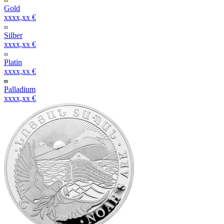
Gold
xxxx,xx €
Silber
xxxx,xx €
Platin
xxxx,xx €
Palladium
xxxx,xx €