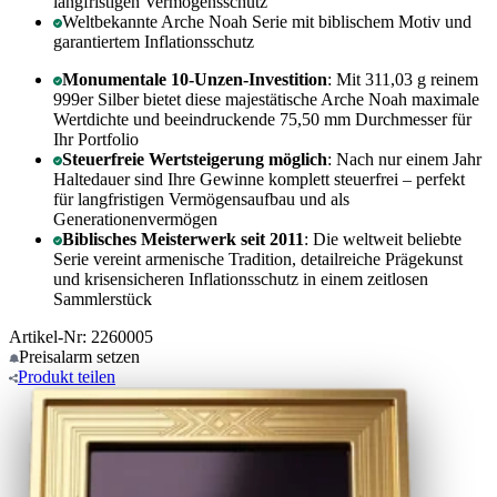
langfristigen Vermögensschutz
Weltbekannte Arche Noah Serie mit biblischem Motiv und
garantiertem Inflationsschutz
Monumentale 10-Unzen-Investition
: Mit 311,03 g reinem
999er Silber bietet diese majestätische Arche Noah maximale
Wertdichte und beeindruckende 75,50 mm Durchmesser für
Ihr Portfolio
Steuerfreie Wertsteigerung möglich
: Nach nur einem Jahr
Haltedauer sind Ihre Gewinne komplett steuerfrei – perfekt
für langfristigen Vermögensaufbau und als
Generationenvermögen
Biblisches Meisterwerk seit 2011
: Die weltweit beliebte
Serie vereint armenische Tradition, detailreiche Prägekunst
und krisensicheren Inflationsschutz in einem zeitlosen
Sammlerstück
Artikel-Nr: 2260005
Preisalarm
setzen
Produkt
teilen