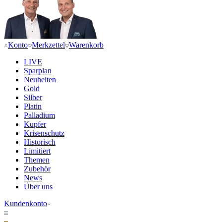
Konto
Merkzettel
Warenkorb
LIVE
Sparplan
Neuheiten
Gold
Silber
Platin
Palladium
Kupfer
Krisenschutz
Historisch
Limitiert
Themen
Zubehör
News
Über uns
Kundenkonto