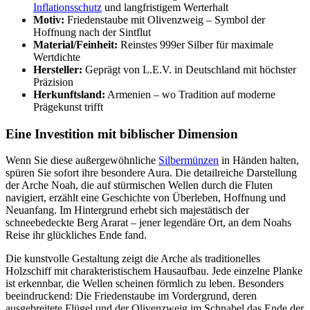
Inflationsschutz
und langfristigem Werterhalt
Motiv:
Friedenstaube mit Olivenzweig – Symbol der
Hoffnung nach der Sintflut
Material/Feinheit:
Reinstes 999er Silber für maximale
Wertdichte
Hersteller:
Geprägt von L.E.V. in Deutschland mit höchster
Präzision
Herkunftsland:
Armenien – wo Tradition auf moderne
Prägekunst trifft
Eine Investition mit biblischer Dimension
Wenn Sie diese außergewöhnliche
Silbermünzen
in Händen halten,
spüren Sie sofort ihre besondere Aura. Die detailreiche Darstellung
der Arche Noah, die auf stürmischen Wellen durch die Fluten
navigiert, erzählt eine Geschichte von Überleben, Hoffnung und
Neuanfang. Im Hintergrund erhebt sich majestätisch der
schneebedeckte Berg Ararat – jener legendäre Ort, an dem Noahs
Reise ihr glückliches Ende fand.
Die kunstvolle Gestaltung zeigt die Arche als traditionelles
Holzschiff mit charakteristischem Hausaufbau. Jede einzelne Planke
ist erkennbar, die Wellen scheinen förmlich zu leben. Besonders
beeindruckend: Die Friedenstaube im Vordergrund, deren
ausgebreitete Flügel und der Olivenzweig im Schnabel das Ende der