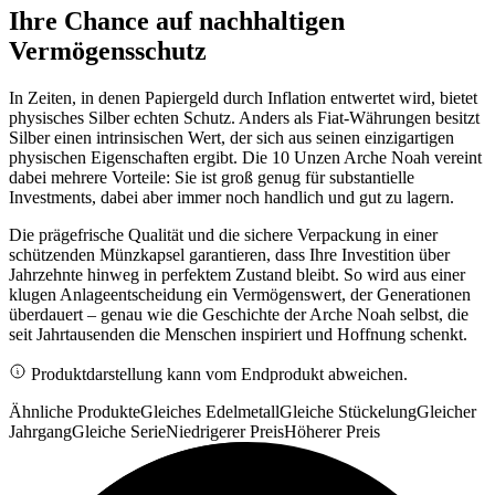
Ihre Chance auf nachhaltigen
Vermögensschutz
In Zeiten, in denen Papiergeld durch Inflation entwertet wird, bietet
physisches Silber echten Schutz. Anders als Fiat-Währungen besitzt
Silber einen intrinsischen Wert, der sich aus seinen einzigartigen
physischen Eigenschaften ergibt. Die 10 Unzen Arche Noah vereint
dabei mehrere Vorteile: Sie ist groß genug für substantielle
Investments, dabei aber immer noch handlich und gut zu lagern.
Die prägefrische Qualität und die sichere Verpackung in einer
schützenden Münzkapsel garantieren, dass Ihre Investition über
Jahrzehnte hinweg in perfektem Zustand bleibt. So wird aus einer
klugen Anlageentscheidung ein Vermögenswert, der Generationen
überdauert – genau wie die Geschichte der Arche Noah selbst, die
seit Jahrtausenden die Menschen inspiriert und Hoffnung schenkt.
Produktdarstellung kann vom Endprodukt abweichen.
Ähnliche Produkte
Gleiches Edelmetall
Gleiche Stückelung
Gleicher
Jahrgang
Gleiche Serie
Niedrigerer Preis
Höherer Preis