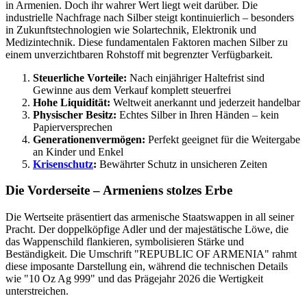
in Armenien. Doch ihr wahrer Wert liegt weit darüber. Die
industrielle Nachfrage nach Silber steigt kontinuierlich – besonders
in Zukunftstechnologien wie Solartechnik, Elektronik und
Medizintechnik. Diese fundamentalen Faktoren machen Silber zu
einem unverzichtbaren Rohstoff mit begrenzter Verfügbarkeit.
Steuerliche Vorteile:
Nach einjähriger Haltefrist sind
Gewinne aus dem Verkauf komplett steuerfrei
Hohe Liquidität:
Weltweit anerkannt und jederzeit handelbar
Physischer Besitz:
Echtes Silber in Ihren Händen – kein
Papierversprechen
Generationenvermögen:
Perfekt geeignet für die Weitergabe
an Kinder und Enkel
Krisenschutz
:
Bewährter Schutz in unsicheren Zeiten
Die Vorderseite – Armeniens stolzes Erbe
Die Wertseite präsentiert das armenische Staatswappen in all seiner
Pracht. Der doppelköpfige Adler und der majestätische Löwe, die
das Wappenschild flankieren, symbolisieren Stärke und
Beständigkeit. Die Umschrift "REPUBLIC OF ARMENIA" rahmt
diese imposante Darstellung ein, während die technischen Details
wie "10 Oz Ag 999" und das Prägejahr 2026 die Wertigkeit
unterstreichen.