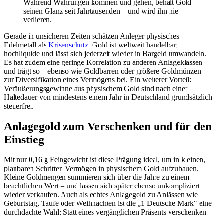
Während Währungen kommen und gehen, behält Gold
seinen Glanz seit Jahrtausenden – und wird ihn nie
verlieren.
Gerade in unsicheren Zeiten schätzen Anleger physisches
Edelmetall als
Krisenschutz
. Gold ist weltweit handelbar,
hochliquide und lässt sich jederzeit wieder in Bargeld umwandeln.
Es hat zudem eine geringe Korrelation zu anderen Anlageklassen
und trägt so – ebenso wie Goldbarren oder größere Goldmünzen –
zur Diversifikation eines Vermögens bei. Ein weiterer Vorteil:
Veräußerungsgewinne aus physischem Gold sind nach einer
Haltedauer von mindestens einem Jahr in Deutschland grundsätzlich
steuerfrei.
Anlagegold zum Verschenken und für den
Einstieg
Mit nur 0,16 g Feingewicht ist diese Prägung ideal, um in kleinen,
planbaren Schritten Vermögen in physischem Gold aufzubauen.
Kleine Goldmengen summieren sich über die Jahre zu einem
beachtlichen Wert – und lassen sich später ebenso unkompliziert
wieder verkaufen. Auch als echtes Anlagegold zu Anlässen wie
Geburtstag, Taufe oder Weihnachten ist die „1 Deutsche Mark" eine
durchdachte Wahl: Statt eines vergänglichen Präsents verschenken