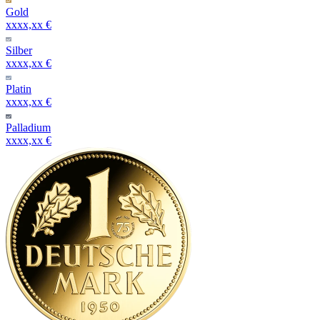
Gold
xxxx,xx €
Silber
xxxx,xx €
Platin
xxxx,xx €
Palladium
xxxx,xx €