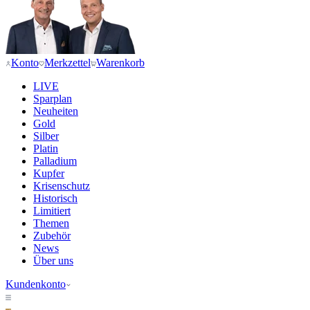
Konto
Merkzettel
Warenkorb
LIVE
Sparplan
Neuheiten
Gold
Silber
Platin
Palladium
Kupfer
Krisenschutz
Historisch
Limitiert
Themen
Zubehör
News
Über uns
Kundenkonto