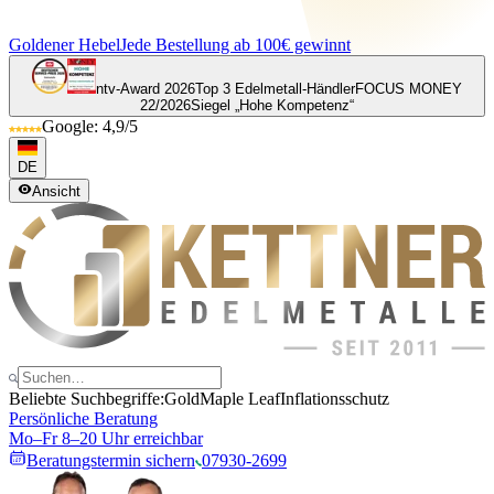
Goldener Hebel
Jede Bestellung ab 100€ gewinnt
ntv-Award 2026
Top 3 Edelmetall-Händler
FOCUS MONEY
22/2026
Siegel „Hohe Kompetenz“
Google: 4,9/5
DE
Ansicht
Beliebte Suchbegriffe:
Gold
Maple Leaf
Inflationsschutz
Persönliche Beratung
Mo–Fr 8–20 Uhr erreichbar
Beratungstermin sichern
07930-2699