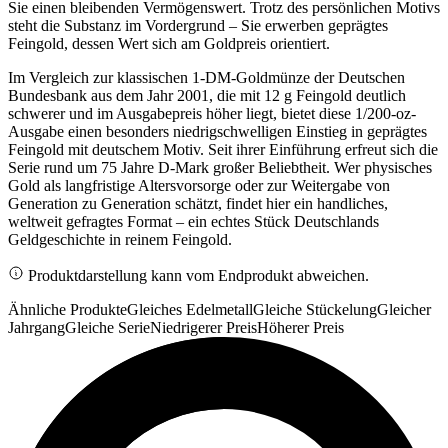
Sie einen bleibenden Vermögenswert. Trotz des persönlichen Motivs
steht die Substanz im Vordergrund – Sie erwerben geprägtes
Feingold, dessen Wert sich am Goldpreis orientiert.
Im Vergleich zur klassischen 1-DM-Goldmünze der Deutschen
Bundesbank aus dem Jahr 2001, die mit 12 g Feingold deutlich
schwerer und im Ausgabepreis höher liegt, bietet diese 1/200-oz-
Ausgabe einen besonders niedrigschwelligen Einstieg in geprägtes
Feingold mit deutschem Motiv. Seit ihrer Einführung erfreut sich die
Serie rund um 75 Jahre D-Mark großer Beliebtheit. Wer physisches
Gold als langfristige Altersvorsorge oder zur Weitergabe von
Generation zu Generation schätzt, findet hier ein handliches,
weltweit gefragtes Format – ein echtes Stück Deutschlands
Geldgeschichte in reinem Feingold.
Produktdarstellung kann vom Endprodukt abweichen.
Ähnliche Produkte
Gleiches Edelmetall
Gleiche Stückelung
Gleicher
Jahrgang
Gleiche Serie
Niedrigerer Preis
Höherer Preis