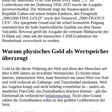
Rand die Jahreszahl 1950. Das kleine Privy Mark „75" im
Lorbeerkranz mit der Datierung 1950–2025 macht die Ausgabe
unverwechselbar. Die Wertseite trägt das Staatswappen der
Republik Gabun mit seinen beiden Panthern, den Feingehalt
„999/1000 FINE GOLD" sowie den Nennwert „5000 FRANCS
CFA". Der spiegelnde Grund und die scharf konturierte Prägung
unterstreichen die hohe handwerkliche Qualität aus dem Hause
Valcambi. Bewusst greift die Ausgabe die vertraute Bildsprache der
D-Mark auf, ohne mit der klassischen 1-DM-Goldmünze der
Bundesbank verwechselt zu werden.
Warum physisches Gold als Wertspeicher
überzeugt
Gold ist die älteste Währung der Welt und dient den Menschen seit
über 6.000 Jahren als bewährter Wertspeicher. Es besitzt einen
inneren, intrinsischen Wert, hatte historisch nie einen Wert von Null
und wird weltweit als Zahlungs- und Tauschmittel anerkannt. Weil
das Angebot knapp und nicht beliebig vermehrbar ist – anders als
staatliches Fiat-Geld, das Zentralbanken drucken können – gilt das
Edelmetall als verlässlicher
Inflationsschutz
. Nicht ohne Grund
zählen die Zentralbanken selbst zu den größten Goldbesitzern der
Welt.