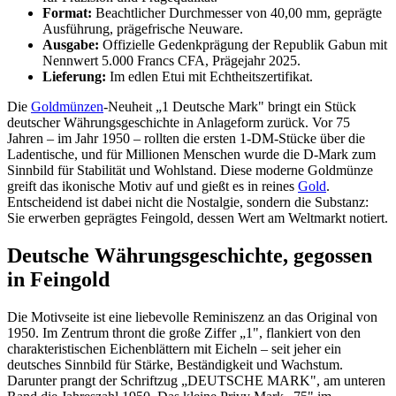
Format:
Beachtlicher Durchmesser von 40,00 mm, geprägte
Ausführung, prägefrische Neuware.
Ausgabe:
Offizielle Gedenkprägung der Republik Gabun mit
Nennwert 5.000 Francs CFA, Prägejahr 2025.
Lieferung:
Im edlen Etui mit Echtheitszertifikat.
Die
Goldmünzen
-Neuheit „1 Deutsche Mark" bringt ein Stück
deutscher Währungsgeschichte in Anlageform zurück. Vor 75
Jahren – im Jahr 1950 – rollten die ersten 1-DM-Stücke über die
Ladentische, und für Millionen Menschen wurde die D-Mark zum
Sinnbild für Stabilität und Wohlstand. Diese moderne Goldmünze
greift das ikonische Motiv auf und gießt es in reines
Gold
.
Entscheidend ist dabei nicht die Nostalgie, sondern die Substanz:
Sie erwerben geprägtes Feingold, dessen Wert am Weltmarkt notiert.
Deutsche Währungsgeschichte, gegossen
in Feingold
Die Motivseite ist eine liebevolle Reminiszenz an das Original von
1950. Im Zentrum thront die große Ziffer „1", flankiert von den
charakteristischen Eichenblättern mit Eicheln – seit jeher ein
deutsches Sinnbild für Stärke, Beständigkeit und Wachstum.
Darunter prangt der Schriftzug „DEUTSCHE MARK", am unteren