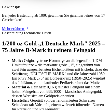
Gewinnspiel
Bei jeder Bestellung ab 100€
gewinnen Sie
garantiert eines von 17
Geschenken
!
Mehr erfahren
Beschreibung
Technische Daten
1/200 oz Gold „1 Deutsche Mark" 2025 –
75 Jahre D-Mark in reinem Feingold
Motiv:
Originalgetreue Hommage an die legendäre 1-DM-
Umlaufmünze – die markante große „1", eingerahmt von
zwei fein ausgearbeiteten Eichenblättern mit Eicheln, dazu der
Schriftzug „DEUTSCHE MARK" und die Jahreszahl 1950.
Ein Privy Mark „75" im Lorbeerkranz (1950–2025) würdigt
das Jubiläum, ein umlaufender Perlkreis rahmt das Motiv.
Material & Feinheit:
0,16 g reinstes Feingold mit einem
hohen Feingehalt von 999/1000 – klassisches Anlagegold,
dessen Wert sich am Goldpreis orientiert.
Hersteller:
Geprägt von der renommierten Schweizer
Scheideanstalt Valcambi, einem weltweit führenden Namen
für Präzision und Prägequalität.