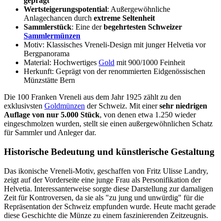
geprägt
Wertsteigerungspotential
: Außergewöhnliche
Anlagechancen durch
extreme Seltenheit
Sammlerstück
: Eine der
begehrtesten Schweizer
Sammlermünzen
Motiv: Klassisches Vreneli-Design mit junger Helvetia vor
Bergpanorama
Material: Hochwertiges
Gold
mit 900/1000 Feinheit
Herkunft: Geprägt von der renommierten Eidgenössischen
Münzstätte Bern
Die 100 Franken Vreneli aus dem Jahr 1925 zählt zu den
exklusivsten
Goldmünzen
der Schweiz. Mit einer
sehr niedrigen
Auflage von nur 5.000 Stück
, von denen etwa 1.250 wieder
eingeschmolzen wurden, stellt sie einen außergewöhnlichen Schatz
für Sammler und Anleger dar.
Historische Bedeutung und künstlerische Gestaltung
Das ikonische Vreneli-Motiv, geschaffen von Fritz Ulisse Landry,
zeigt auf der Vorderseite eine junge Frau als Personifikation der
Helvetia. Interessanterweise sorgte diese Darstellung zur damaligen
Zeit für Kontroversen, da sie als "zu jung und unwürdig" für die
Repräsentation der Schweiz empfunden wurde. Heute macht gerade
diese Geschichte die Münze zu einem faszinierenden Zeitzeugnis.