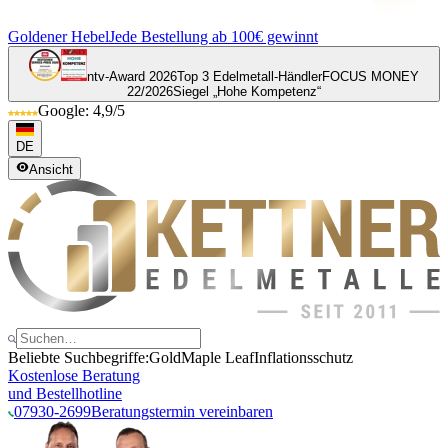
Goldener Hebel
Jede Bestellung ab 100€ gewinnt
ntv-Award 2026
Top 3 Edelmetall-Händler
FOCUS MONEY
22/2026
Siegel „Hohe Kompetenz“
Google: 4,9/5
DE
Ansicht
Beliebte Suchbegriffe:
Gold
Maple Leaf
Inflationsschutz
Kostenlose Beratung
und Bestellhotline
07930-2699
Beratungstermin vereinbaren