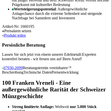
mit junger Helvetia und dem Schweizer Kreuz vereint höchste
Prägekunst mit kultureller Bedeutung
Wertsteigerungspotential
: Außergewöhnliche
Anlagechance durch die extreme Seltenheit und steigende
Nachfrage bei Sammlern und Investoren
Artikel-Nr: 1660195
Preisalarm
setzen
Produkt
teilen
Persönliche Beratung
Lassen Sie sich jetzt von einem unserer Edelmetall-Experten
kostenfrei beraten - wir freuen uns auf Ihren Anruf!
07930-2699
Beratungstermin vereinbaren
Beschreibung
Technische Daten
Preisentwicklung
100 Franken Vreneli - Eine
außergewöhnliche
Rarität
der Schweizer
Münzgeschichte
Streng limitierte Auflage:
Weltweit
nur 5.000 Stück