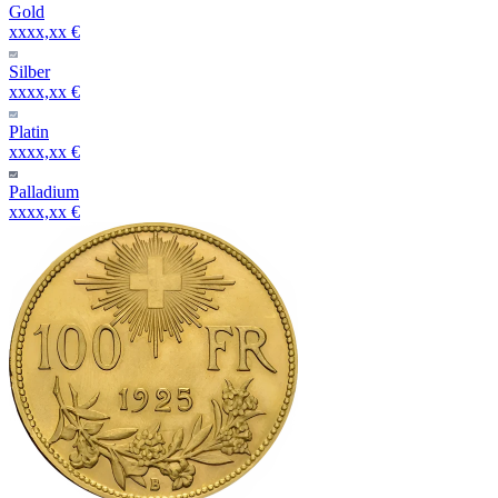
Gold
xxxx,xx €
Silber
xxxx,xx €
Platin
xxxx,xx €
Palladium
xxxx,xx €