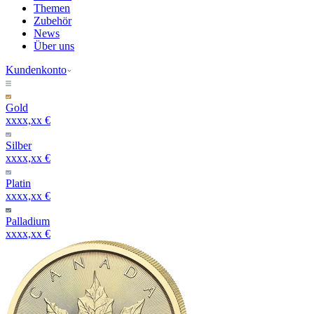
Themen
Zubehör
News
Über uns
Kundenkonto
Gold
xxxx,xx €
Silber
xxxx,xx €
Platin
xxxx,xx €
Palladium
xxxx,xx €