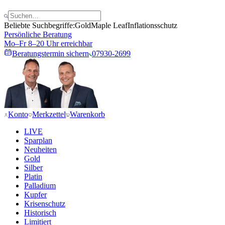
Beliebte Suchbegriffe:
Gold
Maple Leaf
Inflationsschutz
Persönliche Beratung
Mo–Fr 8–20 Uhr erreichbar
Beratungstermin sichern
07930-2699
Konto
Merkzettel
Warenkorb
LIVE
Sparplan
Neuheiten
Gold
Silber
Platin
Palladium
Kupfer
Krisenschutz
Historisch
Limitiert