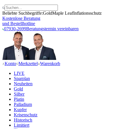
Beliebte Suchbegriffe:
Gold
Maple Leaf
Inflationsschutz
Kostenlose Beratung
und Bestellhotline
07930-2699
Beratungstermin vereinbaren
Konto
Merkzettel
Warenkorb
LIVE
Sparplan
Neuheiten
Gold
Silber
Platin
Palladium
Kupfer
Krisenschutz
Historisch
Limitiert