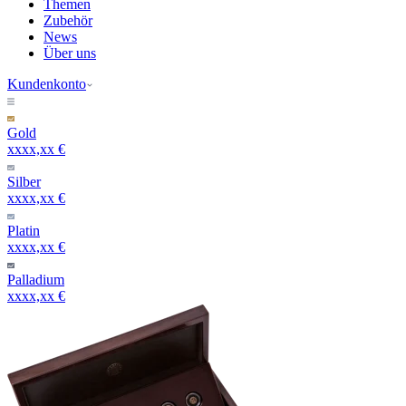
Themen
Zubehör
News
Über uns
Kundenkonto
Gold
xxxx,xx €
Silber
xxxx,xx €
Platin
xxxx,xx €
Palladium
xxxx,xx €