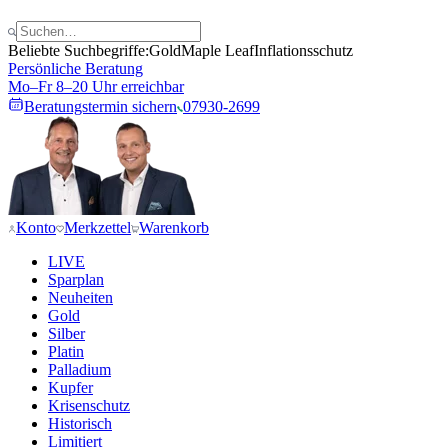
Beliebte Suchbegriffe:
Gold
Maple Leaf
Inflationsschutz
Persönliche Beratung
Mo–Fr 8–20 Uhr erreichbar
Beratungstermin sichern
07930-2699
Konto
Merkzettel
Warenkorb
LIVE
Sparplan
Neuheiten
Gold
Silber
Platin
Palladium
Kupfer
Krisenschutz
Historisch
Limitiert