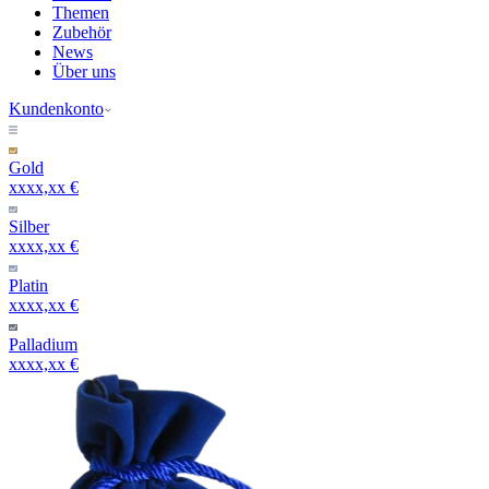
Themen
Zubehör
News
Über uns
Kundenkonto
Gold
xxxx,xx €
Silber
xxxx,xx €
Platin
xxxx,xx €
Palladium
xxxx,xx €