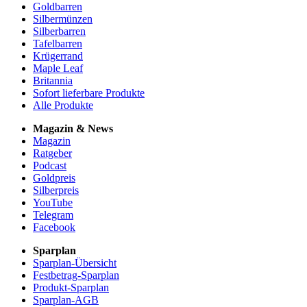
Goldbarren
Silbermünzen
Silberbarren
Tafelbarren
Krügerrand
Maple Leaf
Britannia
Sofort lieferbare Produkte
Alle Produkte
Magazin & News
Magazin
Ratgeber
Podcast
Goldpreis
Silberpreis
YouTube
Telegram
Facebook
Sparplan
Sparplan-Übersicht
Festbetrag-Sparplan
Produkt-Sparplan
Sparplan-AGB