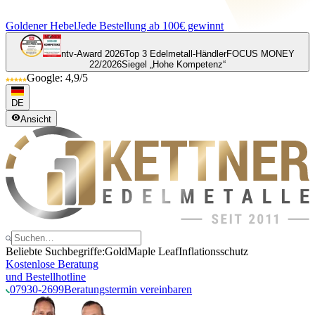
Goldener Hebel
Jede Bestellung ab 100€ gewinnt
ntv-Award 2026
Top 3 Edelmetall-Händler
FOCUS MONEY
22/2026
Siegel „Hohe Kompetenz“
Google: 4,9/5
DE
Ansicht
Beliebte Suchbegriffe:
Gold
Maple Leaf
Inflationsschutz
Kostenlose Beratung
und Bestellhotline
07930-2699
Beratungstermin vereinbaren