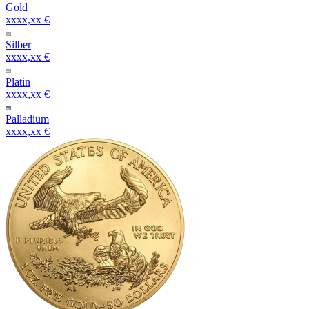
Gold
xxxx,xx €
Silber
xxxx,xx €
Platin
xxxx,xx €
Palladium
xxxx,xx €