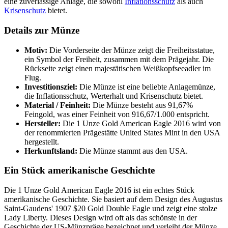
eine zuverlässige Anlage, die sowohl
Inflationsschutz
als auch
Krisenschutz
bietet.
Details zur Münze
Motiv:
Die Vorderseite der Münze zeigt die Freiheitsstatue,
ein Symbol der Freiheit, zusammen mit dem Prägejahr. Die
Rückseite zeigt einen majestätischen Weißkopfseeadler im
Flug.
Investitionsziel:
Die Münze ist eine beliebte Anlagemünze,
die Inflationsschutz, Werterhalt und Krisenschutz bietet.
Material / Feinheit:
Die Münze besteht aus 91,67%
Feingold, was einer Feinheit von 916,67/1.000 entspricht.
Hersteller:
Die 1 Unze Gold American Eagle 2016 wird von
der renommierten Prägestätte United States Mint in den USA
hergestellt.
Herkunftsland:
Die Münze stammt aus den USA.
Ein Stück amerikanische Geschichte
Die 1 Unze Gold American Eagle 2016 ist ein echtes Stück
amerikanische Geschichte. Sie basiert auf dem Design des Augustus
Saint-Gaudens' 1907 $20 Gold Double Eagle und zeigt eine stolze
Lady Liberty. Dieses Design wird oft als das schönste in der
Geschichte der US-Münzpräge bezeichnet und verleiht der Münze