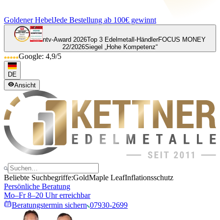
Goldener Hebel
Jede Bestellung ab 100€ gewinnt
ntv-Award 2026
Top 3 Edelmetall-Händler
FOCUS MONEY
22/2026
Siegel „Hohe Kompetenz“
Google: 4,9/5
DE
Ansicht
Beliebte Suchbegriffe:
Gold
Maple Leaf
Inflationsschutz
Persönliche Beratung
Mo–Fr 8–20 Uhr erreichbar
Beratungstermin sichern
07930-2699