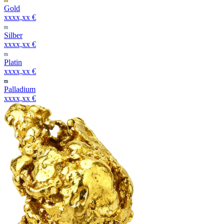
Gold
xxxx,xx €
Silber
xxxx,xx €
Platin
xxxx,xx €
Palladium
xxxx,xx €