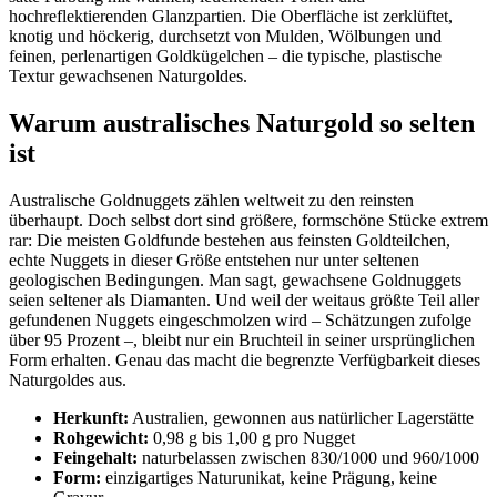
hochreflektierenden Glanzpartien. Die Oberfläche ist zerklüftet,
knotig und höckerig, durchsetzt von Mulden, Wölbungen und
feinen, perlenartigen Goldkügelchen – die typische, plastische
Textur gewachsenen Naturgoldes.
Warum australisches Naturgold so selten
ist
Australische Goldnuggets zählen weltweit zu den reinsten
überhaupt. Doch selbst dort sind größere, formschöne Stücke extrem
rar: Die meisten Goldfunde bestehen aus feinsten Goldteilchen,
echte Nuggets in dieser Größe entstehen nur unter seltenen
geologischen Bedingungen. Man sagt, gewachsene Goldnuggets
seien seltener als Diamanten. Und weil der weitaus größte Teil aller
gefundenen Nuggets eingeschmolzen wird – Schätzungen zufolge
über 95 Prozent –, bleibt nur ein Bruchteil in seiner ursprünglichen
Form erhalten. Genau das macht die begrenzte Verfügbarkeit dieses
Naturgoldes aus.
Herkunft:
Australien, gewonnen aus natürlicher Lagerstätte
Rohgewicht:
0,98 g bis 1,00 g pro Nugget
Feingehalt:
naturbelassen zwischen 830/1000 und 960/1000
Form:
einzigartiges Naturunikat, keine Prägung, keine