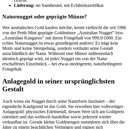
Gravur
Lieferung:
im Samtbeutel, mit Echtheitszertifikat
Naturnugget oder geprägte Münze?
Wer australisches Gold kaufen möchte, kennt vielleicht die seit 1986
von der Perth Mint geprägte Goldmünze „Australian Nugget" bzw.
„Australian Kangaroo" mit ihrem Feingehalt von 999,9/1000. Ein
echtes Naturnugget ist etwas grundlegend anderes: Es trägt kein
Motiv und keine Stempelung, sondern verdankt seine Gestalt
ausschließlich der Natur. Während eine Münze millionenfach
identisch geprägt wird, ist jedes Nugget ein von der Natur
erschaffenes Einzelstück – bei etwas niedrigerem, naturbedingtem
Feingehalt.
Anlagegold in seiner ursprünglichsten
Gestalt
Auch wenn ein Nugget durch seine Naturform fasziniert – der
eigentliche Kaufgrund ist das Gold. Sie erwerben hier vollwertiges
Anlagegold: physisches Edelmetall, dessen Wert sich am Goldpreis
orientiert und das weltweit handelbar sowie jederzeit wieder
verkaufbar ist. Gerade kleine Goldmengen summieren sich über die
Jahre zu einem beachtlichen Vermögen und eignen sich