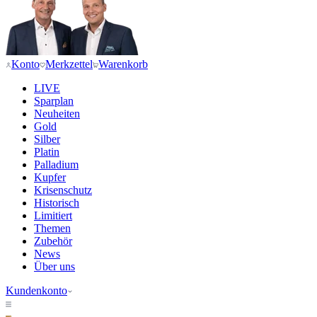
Konto
Merkzettel
Warenkorb
LIVE
Sparplan
Neuheiten
Gold
Silber
Platin
Palladium
Kupfer
Krisenschutz
Historisch
Limitiert
Themen
Zubehör
News
Über uns
Kundenkonto