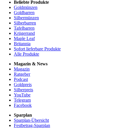
Beliebte Produkte
Goldmünzen
Goldbarren
Silbermünzen
Silberbarren
Tafelbarren
Krügerrand
Maple Leaf
Britannia
Sofort lieferbare Produkte
Alle Produkte
Magazin & News
Magazin
Ratgeber
Podcast
Goldpreis
Silberpreis
YouTube
Telegram
Facebook
Sparplan
Sparplan-Übersicht
Festbetrag-Sparplan