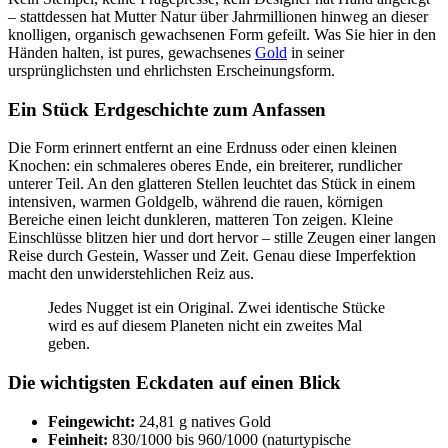
– stattdessen hat Mutter Natur über Jahrmillionen hinweg an dieser
knolligen, organisch gewachsenen Form gefeilt. Was Sie hier in den
Händen halten, ist pures, gewachsenes
Gold
in seiner
ursprünglichsten und ehrlichsten Erscheinungsform.
Ein Stück Erdgeschichte zum Anfassen
Die Form erinnert entfernt an eine Erdnuss oder einen kleinen
Knochen: ein schmaleres oberes Ende, ein breiterer, rundlicher
unterer Teil. An den glatteren Stellen leuchtet das Stück in einem
intensiven, warmen Goldgelb, während die rauen, körnigen
Bereiche einen leicht dunkleren, matteren Ton zeigen. Kleine
Einschlüsse blitzen hier und dort hervor – stille Zeugen einer langen
Reise durch Gestein, Wasser und Zeit. Genau diese Imperfektion
macht den unwiderstehlichen Reiz aus.
Jedes Nugget ist ein Original. Zwei identische Stücke
wird es auf diesem Planeten nicht ein zweites Mal
geben.
Die wichtigsten Eckdaten auf einen Blick
Feingewicht:
24,81 g natives Gold
Feinheit:
830/1000 bis 960/1000 (naturtypische