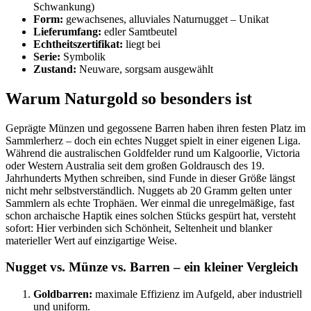
Schwankung)
Form:
gewachsenes, alluviales Naturnugget – Unikat
Lieferumfang:
edler Samtbeutel
Echtheitszertifikat:
liegt bei
Serie:
Symbolik
Zustand:
Neuware, sorgsam ausgewählt
Warum Naturgold so besonders ist
Geprägte Münzen und gegossene Barren haben ihren festen Platz im
Sammlerherz – doch ein echtes Nugget spielt in einer eigenen Liga.
Während die australischen Goldfelder rund um Kalgoorlie, Victoria
oder Western Australia seit dem großen Goldrausch des 19.
Jahrhunderts Mythen schreiben, sind Funde in dieser Größe längst
nicht mehr selbstverständlich. Nuggets ab 20 Gramm gelten unter
Sammlern als echte Trophäen. Wer einmal die unregelmäßige, fast
schon archaische Haptik eines solchen Stücks gespürt hat, versteht
sofort: Hier verbinden sich Schönheit, Seltenheit und blanker
materieller Wert auf einzigartige Weise.
Nugget vs. Münze vs. Barren – ein kleiner Vergleich
Goldbarren:
maximale Effizienz im Aufgeld, aber industriell
und uniform.