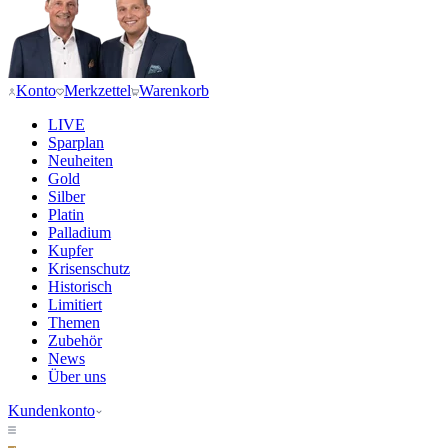
Konto
Merkzettel
Warenkorb
LIVE
Sparplan
Neuheiten
Gold
Silber
Platin
Palladium
Kupfer
Krisenschutz
Historisch
Limitiert
Themen
Zubehör
News
Über uns
Kundenkonto