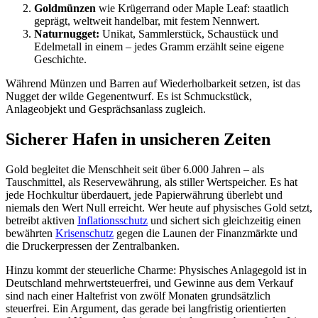
Goldmünzen
wie Krügerrand oder Maple Leaf: staatlich
geprägt, weltweit handelbar, mit festem Nennwert.
Naturnugget:
Unikat, Sammlerstück, Schaustück und
Edelmetall in einem – jedes Gramm erzählt seine eigene
Geschichte.
Während Münzen und Barren auf Wiederholbarkeit setzen, ist das
Nugget der wilde Gegenentwurf. Es ist Schmuckstück,
Anlageobjekt und Gesprächsanlass zugleich.
Sicherer Hafen in unsicheren Zeiten
Gold begleitet die Menschheit seit über 6.000 Jahren – als
Tauschmittel, als Reservewährung, als stiller Wertspeicher. Es hat
jede Hochkultur überdauert, jede Papierwährung überlebt und
niemals den Wert Null erreicht. Wer heute auf physisches Gold setzt,
betreibt aktiven
Inflationsschutz
und sichert sich gleichzeitig einen
bewährten
Krisenschutz
gegen die Launen der Finanzmärkte und
die Druckerpressen der Zentralbanken.
Hinzu kommt der steuerliche Charme: Physisches Anlagegold ist in
Deutschland mehrwertsteuerfrei, und Gewinne aus dem Verkauf
sind nach einer Haltefrist von zwölf Monaten grundsätzlich
steuerfrei. Ein Argument, das gerade bei langfristig orientierten