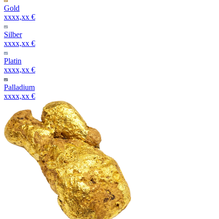
Gold
xxxx,xx €
Silber
xxxx,xx €
Platin
xxxx,xx €
Palladium
xxxx,xx €