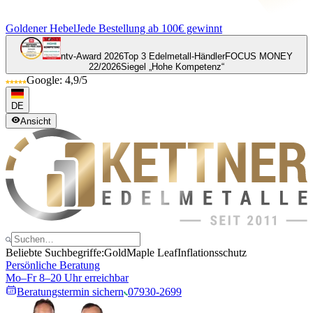
Goldener Hebel
Jede Bestellung ab 100€ gewinnt
ntv-Award 2026
Top 3 Edelmetall-Händler
FOCUS MONEY
22/2026
Siegel „Hohe Kompetenz“
Google: 4,9/5
DE
Ansicht
Beliebte Suchbegriffe:
Gold
Maple Leaf
Inflationsschutz
Persönliche Beratung
Mo–Fr 8–20 Uhr erreichbar
Beratungstermin sichern
07930-2699