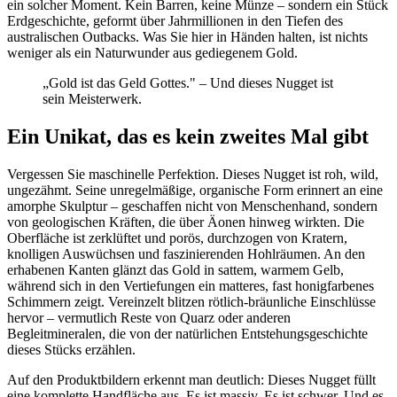
ein solcher Moment. Kein Barren, keine Münze – sondern ein Stück
Erdgeschichte, geformt über Jahrmillionen in den Tiefen des
australischen Outbacks. Was Sie hier in Händen halten, ist nichts
weniger als ein Naturwunder aus gediegenem Gold.
„Gold ist das Geld Gottes." – Und dieses Nugget ist
sein Meisterwerk.
Ein Unikat, das es kein zweites Mal gibt
Vergessen Sie maschinelle Perfektion. Dieses Nugget ist roh, wild,
ungezähmt. Seine unregelmäßige, organische Form erinnert an eine
amorphe Skulptur – geschaffen nicht von Menschenhand, sondern
von geologischen Kräften, die über Äonen hinweg wirkten. Die
Oberfläche ist zerklüftet und porös, durchzogen von Kratern,
knolligen Auswüchsen und faszinierenden Hohlräumen. An den
erhabenen Kanten glänzt das Gold in sattem, warmem Gelb,
während sich in den Vertiefungen ein matteres, fast honigfarbenes
Schimmern zeigt. Vereinzelt blitzen rötlich-bräunliche Einschlüsse
hervor – vermutlich Reste von Quarz oder anderen
Begleitmineralen, die von der natürlichen Entstehungsgeschichte
dieses Stücks erzählen.
Auf den Produktbildern erkennt man deutlich: Dieses Nugget füllt
eine komplette Handfläche aus. Es ist massiv. Es ist schwer. Und es