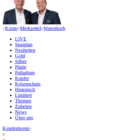
Konto
Merkzettel
Warenkorb
LIVE
Sparplan
Neuheiten
Gold
Silber
Platin
Palladium
Kupfer
Krisenschutz
Historisch
Limitiert
Themen
Zubehör
News
Über uns
Kundenkonto