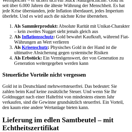
Wertspeicher – er sichert sich ein Stück Naturgeschichte. Gold ist
seit über 6.000 Jahren die älteste Währung der Menschheit. Es hat
jede Krise überstanden, jede Inflation überdauert, jedes Imperium
überlebt. Und es wird auch die nächste Krise überstehen.
Als Sammlerprodukt:
Absolute Rarität mit Unikat-Charakter
– kein zweites Nugget sieht jemals gleich aus
Als
Inflationsschutz
:
Gold bewahrt Kaufkraft, während Fiat-
Währungen an Wert verlieren
Als
Krisenschutz
:
Physisches Gold in der Hand ist die
ultimative Absicherung gegen systemische Risiken
Als Erbstück:
Ein Vermögenswert, der von Generation zu
Generation weitergegeben werden kann
Steuerliche Vorteile nicht vergessen
Gold ist in Deutschland mehrwertsteuerfrei. Das bedeutet: Sie
zahlen beim Kauf keine zusätzliche Steuer. Und wenn Sie Ihr
Goldnugget nach einer Haltefrist von mindestens einem Jahr
verkaufen, sind die Gewinne grundsätzlich steuerfrei. Ein Vorteil,
den kaum eine andere Wertanlage bieten kann.
Lieferung im edlen Samtbeutel – mit
Echtheitszertifikat