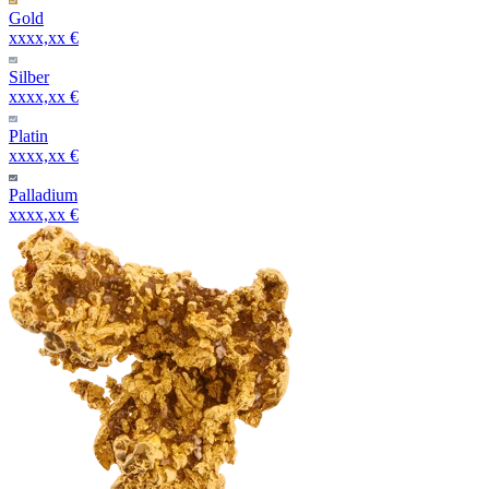
Gold
xxxx,xx €
Silber
xxxx,xx €
Platin
xxxx,xx €
Palladium
xxxx,xx €