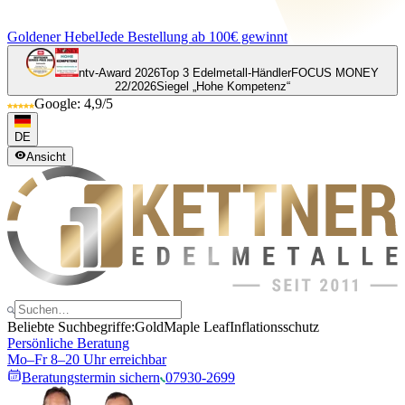
Goldener Hebel
Jede Bestellung ab 100€ gewinnt
ntv-Award 2026
Top 3 Edelmetall-Händler
FOCUS MONEY
22/2026
Siegel „Hohe Kompetenz“
Google: 4,9/5
DE
Ansicht
Beliebte Suchbegriffe:
Gold
Maple Leaf
Inflationsschutz
Persönliche Beratung
Mo–Fr 8–20 Uhr erreichbar
Beratungstermin sichern
07930-2699