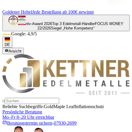
Goldener Hebel
Jede Bestellung ab 100€ gewinnt
ntv-Award 2026
Top 3 Edelmetall-Händler
FOCUS MONEY
22/2026
Siegel „Hohe Kompetenz“
Google: 4,9/5
DE
Ansicht
Beliebte Suchbegriffe:
Gold
Maple Leaf
Inflationsschutz
Persönliche Beratung
Mo–Fr 8–20 Uhr erreichbar
Beratungstermin sichern
07930-2699