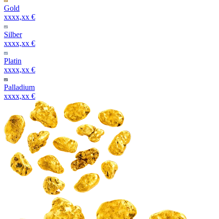
Gold
xxxx,xx €
Silber
xxxx,xx €
Platin
xxxx,xx €
Palladium
xxxx,xx €