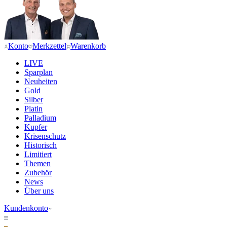
Konto
Merkzettel
Warenkorb
LIVE
Sparplan
Neuheiten
Gold
Silber
Platin
Palladium
Kupfer
Krisenschutz
Historisch
Limitiert
Themen
Zubehör
News
Über uns
Kundenkonto