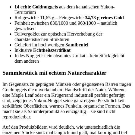
14 echte Goldnuggets
aus dem kanadischen Yukon-
Territorium
Rohgewicht: 11,65 g – Feingewicht:
34,73 g reines Gold
Feinheit zwischen 830/1000 und 960/1000 – natürlich
gewachsen
Teilvergoldet zur optischen Hervorhebung der
charakteristischen Strukturen
Geliefert im hochwertigen
Samtbeutel
Inklusive
Echtheitszertifikat
Jedes Nugget ist ein absolutes Unikat – kein Stück gleicht
dem anderen
Sammlerstück mit echtem Naturcharakter
Im Gegensatz zu geprägten Münzen oder gegossenen Barren tragen
Goldnuggets die unverkennbare Handschrift der Natur. Während
eine Maple Leaf oder ein Krügerrand industriell perfekt gefertigt
sind, zeigt jedes Yukon-Nugget seine ganz eigene Persönlichkeit:
zerklüftete Oberflächen, warmes Funkeln, organische Formen. Das
macht sie als Sammlerprodukt so einzigartig – sie sind nicht
reproduzierbar.
Auf den Produktbildern wird deutlich, wie unterschiedlich die
einzelnen Stücke sind: mal länglich und glatt, mal knorrig und tief