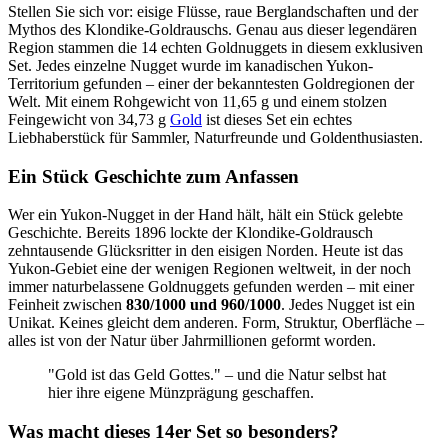
Stellen Sie sich vor: eisige Flüsse, raue Berglandschaften und der
Mythos des Klondike-Goldrauschs. Genau aus dieser legendären
Region stammen die 14 echten Goldnuggets in diesem exklusiven
Set. Jedes einzelne Nugget wurde im kanadischen Yukon-
Territorium gefunden – einer der bekanntesten Goldregionen der
Welt. Mit einem Rohgewicht von 11,65 g und einem stolzen
Feingewicht von 34,73 g
Gold
ist dieses Set ein echtes
Liebhaberstück für Sammler, Naturfreunde und Goldenthusiasten.
Ein Stück Geschichte zum Anfassen
Wer ein Yukon-Nugget in der Hand hält, hält ein Stück gelebte
Geschichte. Bereits 1896 lockte der Klondike-Goldrausch
zehntausende Glücksritter in den eisigen Norden. Heute ist das
Yukon-Gebiet eine der wenigen Regionen weltweit, in der noch
immer naturbelassene Goldnuggets gefunden werden – mit einer
Feinheit zwischen
830/1000 und 960/1000
. Jedes Nugget ist ein
Unikat. Keines gleicht dem anderen. Form, Struktur, Oberfläche –
alles ist von der Natur über Jahrmillionen geformt worden.
"Gold ist das Geld Gottes." – und die Natur selbst hat
hier ihre eigene Münzprägung geschaffen.
Was macht dieses 14er Set so besonders?