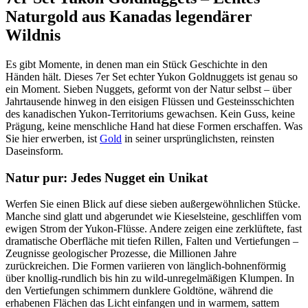
Naturgold aus Kanadas legendärer
Wildnis
Es gibt Momente, in denen man ein Stück Geschichte in den
Händen hält. Dieses 7er Set echter Yukon Goldnuggets ist genau so
ein Moment. Sieben Nuggets, geformt von der Natur selbst – über
Jahrtausende hinweg in den eisigen Flüssen und Gesteinsschichten
des kanadischen Yukon-Territoriums gewachsen. Kein Guss, keine
Prägung, keine menschliche Hand hat diese Formen erschaffen. Was
Sie hier erwerben, ist
Gold
in seiner ursprünglichsten, reinsten
Daseinsform.
Natur pur: Jedes Nugget ein Unikat
Werfen Sie einen Blick auf diese sieben außergewöhnlichen Stücke.
Manche sind glatt und abgerundet wie Kieselsteine, geschliffen vom
ewigen Strom der Yukon-Flüsse. Andere zeigen eine zerklüftete, fast
dramatische Oberfläche mit tiefen Rillen, Falten und Vertiefungen –
Zeugnisse geologischer Prozesse, die Millionen Jahre
zurückreichen. Die Formen variieren von länglich-bohnenförmig
über knollig-rundlich bis hin zu wild-unregelmäßigen Klumpen. In
den Vertiefungen schimmern dunklere Goldtöne, während die
erhabenen Flächen das Licht einfangen und in warmem, sattem