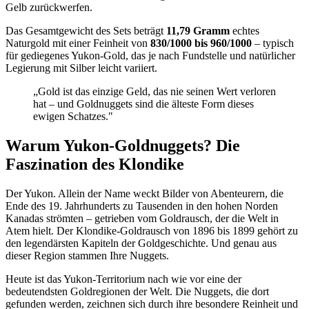
Gelb zurückwerfen.
Das Gesamtgewicht des Sets beträgt
11,79 Gramm
echtes
Naturgold mit einer Feinheit von
830/1000 bis 960/1000
– typisch
für gediegenes Yukon-Gold, das je nach Fundstelle und natürlicher
Legierung mit Silber leicht variiert.
„Gold ist das einzige Geld, das nie seinen Wert verloren
hat – und Goldnuggets sind die älteste Form dieses
ewigen Schatzes."
Warum Yukon-Goldnuggets? Die
Faszination des Klondike
Der Yukon. Allein der Name weckt Bilder von Abenteurern, die
Ende des 19. Jahrhunderts zu Tausenden in den hohen Norden
Kanadas strömten – getrieben vom Goldrausch, der die Welt in
Atem hielt. Der Klondike-Goldrausch von 1896 bis 1899 gehört zu
den legendärsten Kapiteln der Goldgeschichte. Und genau aus
dieser Region stammen Ihre Nuggets.
Heute ist das Yukon-Territorium nach wie vor eine der
bedeutendsten Goldregionen der Welt. Die Nuggets, die dort
gefunden werden, zeichnen sich durch ihre besondere Reinheit und