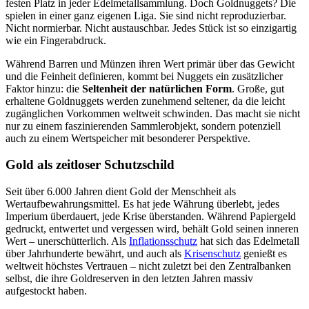
festen Platz in jeder Edelmetallsammlung. Doch Goldnuggets? Die
spielen in einer ganz eigenen Liga. Sie sind nicht reproduzierbar.
Nicht normierbar. Nicht austauschbar. Jedes Stück ist so einzigartig
wie ein Fingerabdruck.
Während Barren und Münzen ihren Wert primär über das Gewicht
und die Feinheit definieren, kommt bei Nuggets ein zusätzlicher
Faktor hinzu: die
Seltenheit der natürlichen Form
. Große, gut
erhaltene Goldnuggets werden zunehmend seltener, da die leicht
zugänglichen Vorkommen weltweit schwinden. Das macht sie nicht
nur zu einem faszinierenden Sammlerobjekt, sondern potenziell
auch zu einem Wertspeicher mit besonderer Perspektive.
Gold als zeitloser Schutzschild
Seit über 6.000 Jahren dient Gold der Menschheit als
Wertaufbewahrungsmittel. Es hat jede Währung überlebt, jedes
Imperium überdauert, jede Krise überstanden. Während Papiergeld
gedruckt, entwertet und vergessen wird, behält Gold seinen inneren
Wert – unerschütterlich. Als
Inflationsschutz
hat sich das Edelmetall
über Jahrhunderte bewährt, und auch als
Krisenschutz
genießt es
weltweit höchstes Vertrauen – nicht zuletzt bei den Zentralbanken
selbst, die ihre Goldreserven in den letzten Jahren massiv
aufgestockt haben.