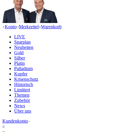
Konto
Merkzettel
Warenkorb
LIVE
Sparplan
Neuheiten
Gold
Silber
Platin
Palladium
Kupfer
Krisenschutz
Historisch
Limitiert
Themen
Zubehör
News
Über uns
Kundenkonto