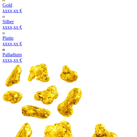
Gold
xxxx,xx €
Silber
xxxx,xx €
Platin
xxxx,xx €
Palladium
xxxx,xx €