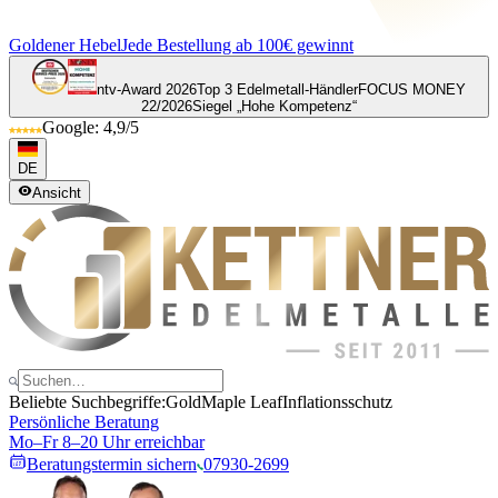
Goldener Hebel
Jede Bestellung ab 100€ gewinnt
ntv-Award 2026
Top 3 Edelmetall-Händler
FOCUS MONEY
22/2026
Siegel „Hohe Kompetenz“
Google: 4,9/5
DE
Ansicht
Beliebte Suchbegriffe:
Gold
Maple Leaf
Inflationsschutz
Persönliche Beratung
Mo–Fr 8–20 Uhr erreichbar
Beratungstermin sichern
07930-2699