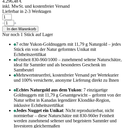
4.296,48 €
inkl. MwSt. und
kostenfreier Versand
Lieferbar in 2-3 Werktagen
In den Warenkorb
Nur noch 1
Stück auf Lager
7 echte Yukon-Goldnuggets mit 11,79 g Naturgold – jedes
Stück ein von der Natur geformtes Unikat mit
Echtheitszertifikat
Feinheit 830-960/1000 – zunehmend seltene Naturschätze,
ideal für Sammler und als besonderes Geschenk im
Samtbeutel
Mehrwertsteuerfrei, kostenfreier Versand per Wertekurier
und 100% versicherte, anonyme Lieferung direkt zu Ihnen
Echtes Naturgold aus dem Yukon
: 7 einzigartige
Goldnuggets mit 11,79 g Gesamtgewicht – geformt von der
Natur selbst in Kanadas legendärer Klondike-Region,
inklusive Echtheitszertifikat
Jedes Nugget ein Unikat
: Nicht reproduzierbar, nicht
normierbar – diese Naturschätze mit 830-960er Feinheit
werden zunehmend seltener und begeistern Sammler und
Investoren gleichermaßen