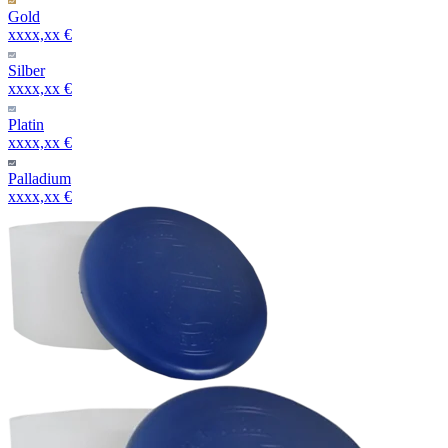
Gold
xxxx,xx €
Silber
xxxx,xx €
Platin
xxxx,xx €
Palladium
xxxx,xx €