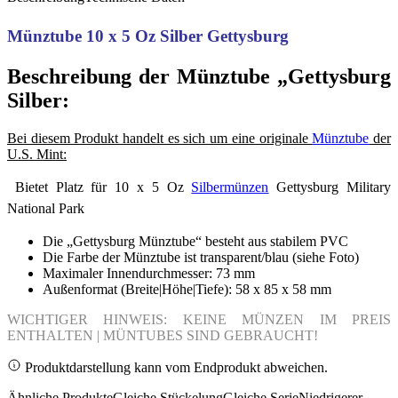
Münztube 10 x 5 Oz Silber Gettysburg
Beschreibung der Münztube „Gettysburg
Silber:
Bei diesem Produkt handelt es sich um eine originale
Münztube
der
U.S. Mint:
Bietet Platz für 10 x 5 Oz
Silbermünzen
Gettysburg Military
National Park
Die „Gettysburg Münztube“ besteht aus stabilem PVC
Die Farbe der Münztube ist transparent/blau (siehe Foto)
Maximaler Innendurchmesser: 73 mm
Außenformat (Breite|Höhe|Tiefe): 58 x 85 x 58 mm
WICHTIGER HINWEIS: KEINE MÜNZEN IM PREIS
ENTHALTEN | MÜNTUBES SIND GEBRAUCHT!
Produktdarstellung kann vom Endprodukt abweichen.
Ähnliche Produkte
Gleiche Stückelung
Gleiche Serie
Niedrigerer