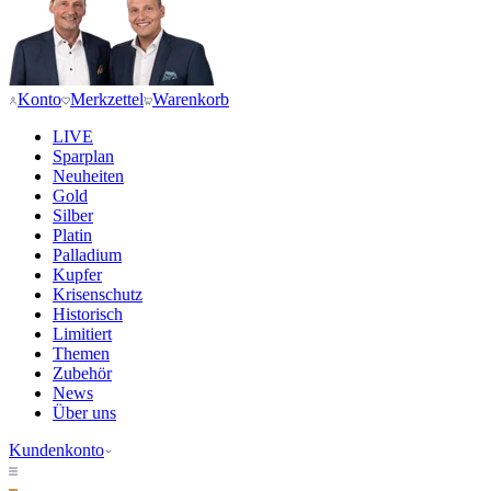
Konto
Merkzettel
Warenkorb
LIVE
Sparplan
Neuheiten
Gold
Silber
Platin
Palladium
Kupfer
Krisenschutz
Historisch
Limitiert
Themen
Zubehör
News
Über uns
Kundenkonto