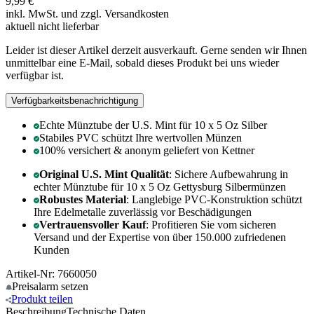
9,99 €
inkl. MwSt. und
zzgl. Versandkosten
aktuell nicht lieferbar
Leider ist dieser Artikel derzeit ausverkauft. Gerne senden wir Ihnen
unmittelbar eine E-Mail, sobald dieses Produkt bei uns wieder
verfügbar ist.
Verfügbarkeitsbenachrichtigung
Echte Münztube der U.S. Mint für 10 x 5 Oz Silber
Stabiles PVC schützt Ihre wertvollen Münzen
100% versichert & anonym geliefert von Kettner
Original U.S. Mint Qualität
: Sichere Aufbewahrung in
echter Münztube für 10 x 5 Oz Gettysburg Silbermünzen
Robustes Material
: Langlebige PVC-Konstruktion schützt
Ihre Edelmetalle zuverlässig vor Beschädigungen
Vertrauensvoller Kauf
: Profitieren Sie vom sicheren
Versand und der Expertise von über 150.000 zufriedenen
Kunden
Artikel-Nr: 7660050
Preisalarm
setzen
Produkt
teilen
Beschreibung
Technische Daten