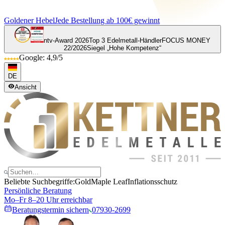
Goldener Hebel
Jede Bestellung ab 100€ gewinnt
ntv-Award 2026
Top 3 Edelmetall-Händler
FOCUS MONEY
22/2026
Siegel „Hohe Kompetenz“
Google: 4,9/5
DE
Ansicht
Beliebte Suchbegriffe:
Gold
Maple Leaf
Inflationsschutz
Persönliche Beratung
Mo–Fr 8–20 Uhr erreichbar
Beratungstermin sichern
07930-2699