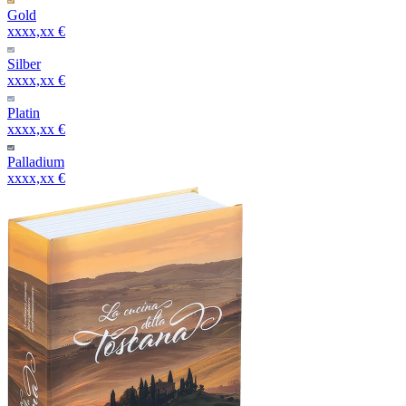
Gold
xxxx,xx €
Silber
xxxx,xx €
Platin
xxxx,xx €
Palladium
xxxx,xx €