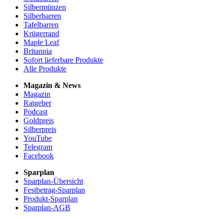
Silbermünzen
Silberbarren
Tafelbarren
Krügerrand
Maple Leaf
Britannia
Sofort lieferbare Produkte
Alle Produkte
Magazin & News
Magazin
Ratgeber
Podcast
Goldpreis
Silberpreis
YouTube
Telegram
Facebook
Sparplan
Sparplan-Übersicht
Festbetrag-Sparplan
Produkt-Sparplan
Sparplan-AGB