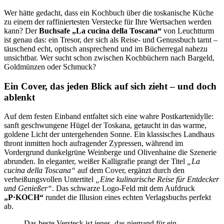
Wer hätte gedacht, dass ein Kochbuch über die toskanische Küche
zu einem der raffiniertesten Verstecke für Ihre Wertsachen werden
kann? Der
Buchsafe „La cucina della Toscana“
von Leuchtturm
ist genau das: ein Tresor, der sich als Reise- und Genussbuch tarnt –
täuschend echt, optisch ansprechend und im Bücherregal nahezu
unsichtbar. Wer sucht schon zwischen Kochbüchern nach Bargeld,
Goldmünzen oder Schmuck?
Ein Cover, das jeden Blick auf sich zieht – und doch
ablenkt
Auf dem festen Einband entfaltet sich eine wahre Postkartenidylle:
sanft geschwungene Hügel der Toskana, getaucht in das warme,
goldene Licht der untergehenden Sonne. Ein klassisches Landhaus
thront inmitten hoch aufragender Zypressen, während im
Vordergrund dunkelgrüne Weinberge und Olivenhaine die Szenerie
abrunden. In eleganter, weißer Kalligrafie prangt der Titel
„La
cucina della Toscana“
auf dem Cover, ergänzt durch den
verheißungsvollen Untertitel
„Eine kulinarische Reise für Entdecker
und Genießer“
. Das schwarze Logo-Feld mit dem Aufdruck
„P·KOCH“
rundet die Illusion eines echten Verlagsbuchs perfekt
ab.
Das beste Versteck ist jenes, das niemand für ein