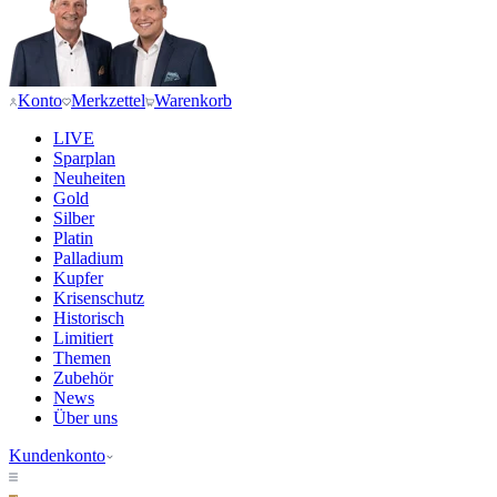
Konto
Merkzettel
Warenkorb
LIVE
Sparplan
Neuheiten
Gold
Silber
Platin
Palladium
Kupfer
Krisenschutz
Historisch
Limitiert
Themen
Zubehör
News
Über uns
Kundenkonto