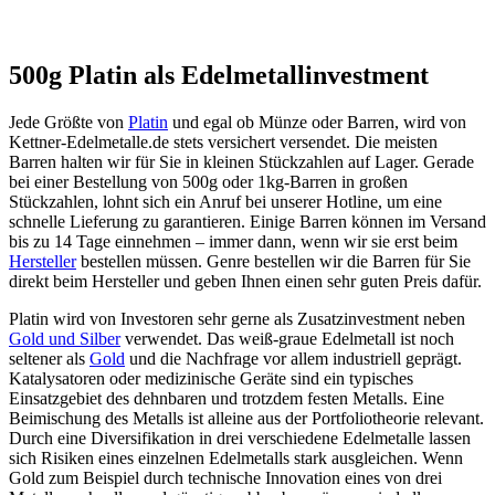
500g Platin als Edelmetallinvestment
Jede Größte von
Platin
und egal ob Münze oder Barren, wird von
Kettner-Edelmetalle.de stets versichert versendet. Die meisten
Barren halten wir für Sie in kleinen Stückzahlen auf Lager. Gerade
bei einer Bestellung von 500g oder 1kg-Barren in großen
Stückzahlen, lohnt sich ein Anruf bei unserer Hotline, um eine
schnelle Lieferung zu garantieren. Einige Barren können im Versand
bis zu 14 Tage einnehmen – immer dann, wenn wir sie erst beim
Hersteller
bestellen müssen. Genre bestellen wir die Barren für Sie
direkt beim Hersteller und geben Ihnen einen sehr guten Preis dafür.
Platin wird von Investoren sehr gerne als Zusatzinvestment neben
Gold und Silber
verwendet. Das weiß-graue Edelmetall ist noch
seltener als
Gold
und die Nachfrage vor allem industriell geprägt.
Katalysatoren oder medizinische Geräte sind ein typisches
Einsatzgebiet des dehnbaren und trotzdem festen Metalls. Eine
Beimischung des Metalls ist alleine aus der Portfoliotheorie relevant.
Durch eine Diversifikation in drei verschiedene Edelmetalle lassen
sich Risiken eines einzelnen Edelmetalls stark ausgleichen. Wenn
Gold zum Beispiel durch technische Innovation eines von drei