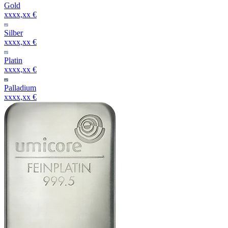
Gold
xxxx,xx €
Silber
xxxx,xx €
Platin
xxxx,xx €
Palladium
xxxx,xx €