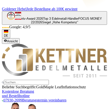
Goldener Hebel
Jede Bestellung ab 100€ gewinnt
ntv-Award 2026
Top 3 Edelmetall-Händler
FOCUS MONEY
22/2026
Siegel „Hohe Kompetenz“
Google: 4,9/5
DE
Ansicht
Beliebte Suchbegriffe:
Gold
Maple Leaf
Inflationsschutz
Kostenlose Beratung
und Bestellhotline
07930-2699
Beratungstermin vereinbaren