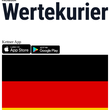
Kettner App