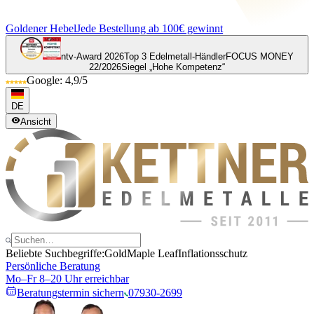
Goldener Hebel
Jede Bestellung ab 100€ gewinnt
ntv-Award 2026
Top 3 Edelmetall-Händler
FOCUS MONEY
22/2026
Siegel „Hohe Kompetenz“
Google: 4,9/5
DE
Ansicht
Beliebte Suchbegriffe:
Gold
Maple Leaf
Inflationsschutz
Persönliche Beratung
Mo–Fr 8–20 Uhr erreichbar
Beratungstermin sichern
07930-2699