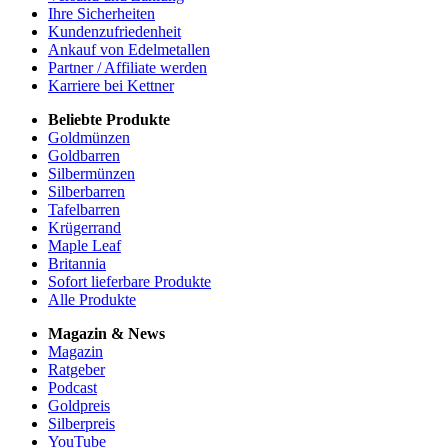
Ihre Sicherheiten
Kundenzufriedenheit
Ankauf von Edelmetallen
Partner / Affiliate werden
Karriere bei Kettner
Beliebte Produkte
Goldmünzen
Goldbarren
Silbermünzen
Silberbarren
Tafelbarren
Krügerrand
Maple Leaf
Britannia
Sofort lieferbare Produkte
Alle Produkte
Magazin & News
Magazin
Ratgeber
Podcast
Goldpreis
Silberpreis
YouTube