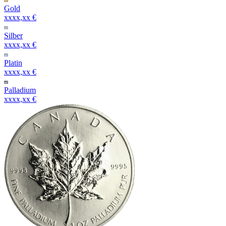
Gold
xxxx,xx €
Silber
xxxx,xx €
Platin
xxxx,xx €
Palladium
xxxx,xx €