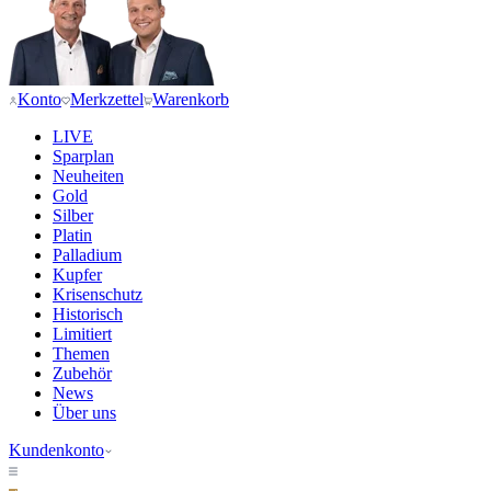
Konto
Merkzettel
Warenkorb
LIVE
Sparplan
Neuheiten
Gold
Silber
Platin
Palladium
Kupfer
Krisenschutz
Historisch
Limitiert
Themen
Zubehör
News
Über uns
Kundenkonto