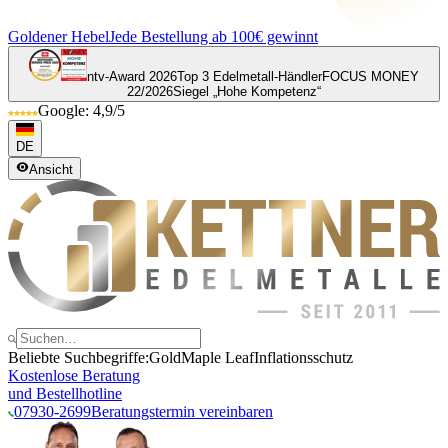
Goldener Hebel
Jede Bestellung ab 100€ gewinnt
ntv-Award 2026
Top 3 Edelmetall-Händler
FOCUS MONEY
22/2026
Siegel „Hohe Kompetenz“
Google: 4,9/5
DE
Ansicht
Beliebte Suchbegriffe:
Gold
Maple Leaf
Inflationsschutz
Kostenlose Beratung
und Bestellhotline
07930-2699
Beratungstermin vereinbaren