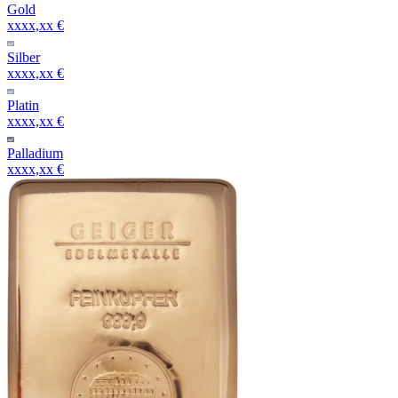
Gold
xxxx,xx €
Silber
xxxx,xx €
Platin
xxxx,xx €
Palladium
xxxx,xx €