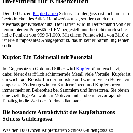
Investment für Krisenzeiten
Der 100 Unzen
Kupferbarren
Schloss Güldengossa ist nicht nur ein
beeindruckendes Stück Handwerkskunst, sondern auch ein
zuverlässiger Krisenschutz. Der Barren wird in Deutschland von der
renommierten Prägestätte LEV hergestellt und besticht durch seine
hohe Feinheit von 999,9/1.000. Mit einem Feingewicht von 3110 g
ist er ein imposantes Anlageprodukt, das in keiner Sammlung fehlen
sollte.
Kupfer: Ein Edelmetall mit Potenzial
Im Gegensatz zu Gold und Silber wird
Kupfer
oft unterschätzt,
dabei bietet das rötlich schimmernde Metall viele Vorteile. Kupfer ist
ein wichtiger Rohstoff in der Industrie und wird in vielen Bereichen
eingesetzt. Zudem gewinnen Kupfermünzen und Kupferbarren
immer mehr an Beliebtheit bei Sammlern und Investoren. Sie bieten
eine vielfältige Auswahl an Motiven und sind ein hervorragender
Einstieg in die Welt der Edelmetallanlagen.
Die besondere Attraktivität des Kupferbarrens
Schloss Güldengossa
Was den 100 Unzen Kupferbarren Schloss Güldengossa so