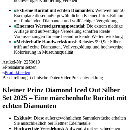
hochwertiger Kolorierung veredelt
Extreme Rarität mit echten Diamanten
: Weltweit nur 50
Exemplare dieser außergewöhnlichen Kleiner-Prinz-Edition
mit funkelnden Diamanten und vollflächiger Vergoldung
Enormes Wertsteigerungspotential
: Die extrem niedrige
Auflage und aufwendige Veredelung schaffen ideale
Voraussetzungen für eine beeindruckende Wertentwicklung
Meisterhafte Handwerkskunst
: Reinstes 999,9er Silber
trifft auf echte Diamanten, Vollvergoldung und hochwertige
Kolorierung in Museumsqualität
Artikel-Nr: 2250619
Preisalarm
setzen
Produkt
teilen
Beschreibung
Technische Daten
Video
Preisentwicklung
Kleiner Prinz Diamond Iced Out Silber
Set 2025 – Eine märchenhafte Rarität mit
echten Diamanten
Exklusiv:
Diese außergewöhnlichen Sammlerstücke erhalten
Sie ausschließlich bei Kettner Edelmetalle
Hochwertige Veredelung:
Aufwendig mit verschiedenen