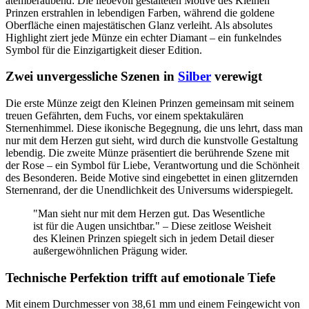
atemberaubend: Die liebevoll gestalteten Motive des Kleinen
Prinzen erstrahlen in lebendigen Farben, während die goldene
Oberfläche einen majestätischen Glanz verleiht. Als absolutes
Highlight ziert jede Münze ein echter Diamant – ein funkelndes
Symbol für die Einzigartigkeit dieser Edition.
Zwei unvergessliche Szenen in
Silber
verewigt
Die erste Münze zeigt den Kleinen Prinzen gemeinsam mit seinem
treuen Gefährten, dem Fuchs, vor einem spektakulären
Sternenhimmel. Diese ikonische Begegnung, die uns lehrt, dass man
nur mit dem Herzen gut sieht, wird durch die kunstvolle Gestaltung
lebendig. Die zweite Münze präsentiert die berührende Szene mit
der Rose – ein Symbol für Liebe, Verantwortung und die Schönheit
des Besonderen. Beide Motive sind eingebettet in einen glitzernden
Sternenrand, der die Unendlichkeit des Universums widerspiegelt.
"Man sieht nur mit dem Herzen gut. Das Wesentliche
ist für die Augen unsichtbar." – Diese zeitlose Weisheit
des Kleinen Prinzen spiegelt sich in jedem Detail dieser
außergewöhnlichen Prägung wider.
Technische Perfektion trifft auf emotionale Tiefe
Mit einem Durchmesser von 38,61 mm und einem Feingewicht von