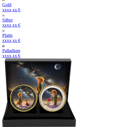
Gold
xxxx,xx €
Silber
xxxx,xx €
Platin
xxxx,xx €
Palladium
xxxx,xx €