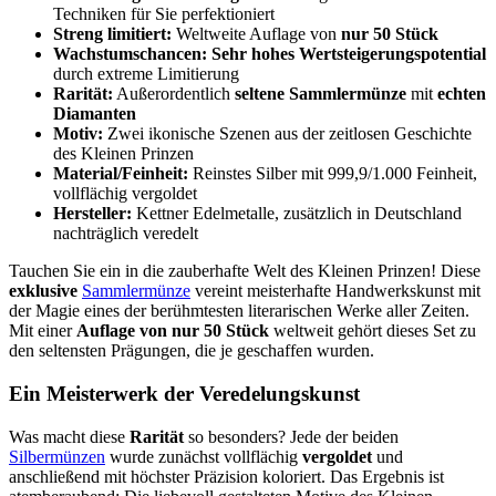
Techniken für Sie perfektioniert
Streng limitiert:
Weltweite Auflage von
nur 50 Stück
Wachstumschancen:
Sehr hohes Wertsteigerungspotential
durch extreme Limitierung
Rarität:
Außerordentlich
seltene Sammlermünze
mit
echten
Diamanten
Motiv:
Zwei ikonische Szenen aus der zeitlosen Geschichte
des Kleinen Prinzen
Material/Feinheit:
Reinstes Silber mit 999,9/1.000 Feinheit,
vollflächig vergoldet
Hersteller:
Kettner Edelmetalle, zusätzlich in Deutschland
nachträglich veredelt
Tauchen Sie ein in die zauberhafte Welt des Kleinen Prinzen! Diese
exklusive
Sammlermünze
vereint meisterhafte Handwerkskunst mit
der Magie eines der berühmtesten literarischen Werke aller Zeiten.
Mit einer
Auflage von nur 50 Stück
weltweit gehört dieses Set zu
den seltensten Prägungen, die je geschaffen wurden.
Ein Meisterwerk der Veredelungskunst
Was macht diese
Rarität
so besonders? Jede der beiden
Silbermünzen
wurde zunächst vollflächig
vergoldet
und
anschließend mit höchster Präzision koloriert. Das Ergebnis ist