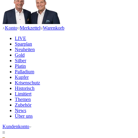
Konto
Merkzettel
Warenkorb
LIVE
Sparplan
Neuheiten
Gold
Silber
Platin
Palladium
Kupfer
Krisenschutz
Historisch
Limitiert
Themen
Zubehör
News
Über uns
Kundenkonto