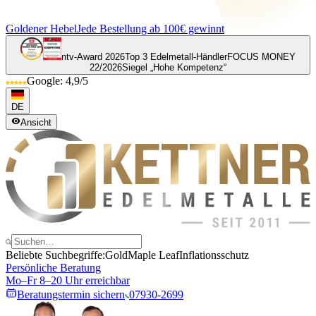
Goldener Hebel
Jede Bestellung ab 100€ gewinnt
ntv-Award 2026
Top 3 Edelmetall-Händler
FOCUS MONEY
22/2026
Siegel „Hohe Kompetenz“
Google: 4,9/5
DE
Ansicht
Beliebte Suchbegriffe:
Gold
Maple Leaf
Inflationsschutz
Persönliche Beratung
Mo–Fr 8–20 Uhr erreichbar
Beratungstermin sichern
07930-2699