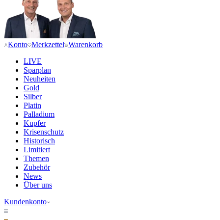
Konto
Merkzettel
Warenkorb
LIVE
Sparplan
Neuheiten
Gold
Silber
Platin
Palladium
Kupfer
Krisenschutz
Historisch
Limitiert
Themen
Zubehör
News
Über uns
Kundenkonto