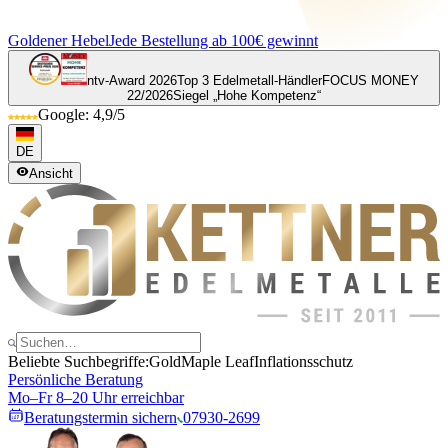
Goldener Hebel
Jede Bestellung ab 100€ gewinnt
ntv-Award 2026
Top 3 Edelmetall-Händler
FOCUS MONEY
22/2026
Siegel „Hohe Kompetenz“
Google: 4,9/5
DE
Ansicht
Beliebte Suchbegriffe:
Gold
Maple Leaf
Inflationsschutz
Persönliche Beratung
Mo–Fr 8–20 Uhr erreichbar
Beratungstermin sichern
07930-2699