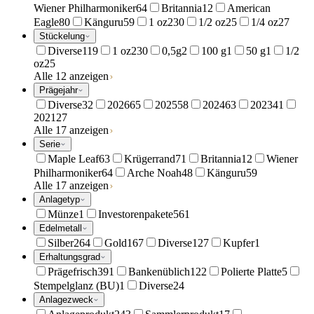
Wiener Philharmoniker
64
Britannia
12
American
Eagle
80
Känguru
59
1 oz
230
1/2 oz
25
1/4 oz
27
Stückelung
Diverse
119
1 oz
230
0,5g
2
100 g
1
50 g
1
1/2
oz
25
Alle 12 anzeigen
Prägejahr
Diverse
32
2026
65
2025
58
2024
63
2023
41
2021
27
Alle 17 anzeigen
Serie
Maple Leaf
63
Krügerrand
71
Britannia
12
Wiener
Philharmoniker
64
Arche Noah
48
Känguru
59
Alle 17 anzeigen
Anlagetyp
Münze
1
Investorenpakete
561
Edelmetall
Silber
264
Gold
167
Diverse
127
Kupfer
1
Erhaltungsgrad
Prägefrisch
391
Bankenüblich
122
Polierte Platte
5
Stempelglanz (BU)
1
Diverse
24
Anlagezweck