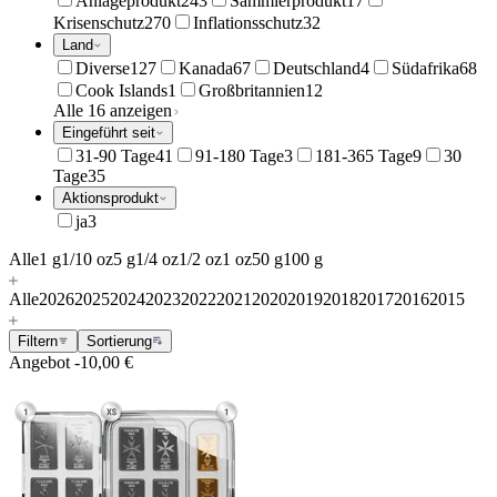
Anlageprodukt
243
Sammlerprodukt
17
Krisenschutz
270
Inflationsschutz
32
Land
Diverse
127
Kanada
67
Deutschland
4
Südafrika
68
Cook Islands
1
Großbritannien
12
Alle 16 anzeigen
Eingeführt seit
31-90 Tage
41
91-180 Tage
3
181-365 Tage
9
30
Tage
35
Aktionsprodukt
ja
3
Alle
1 g
1/10 oz
5 g
1/4 oz
1/2 oz
1 oz
50 g
100 g
Alle
2026
2025
2024
2023
2022
2021
2020
2019
2018
2017
2016
2015
Filtern
Sortierung
Angebot
-10,00 €