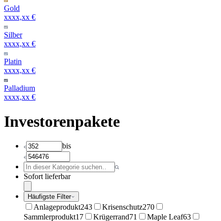
Gold
xxxx,xx €
Silber
xxxx,xx €
Platin
xxxx,xx €
Palladium
xxxx,xx €
Investorenpakete
bis
Sofort lieferbar
Häufigste Filter
Anlageprodukt
243
Krisenschutz
270
Sammlerprodukt
17
Krügerrand
71
Maple Leaf
63