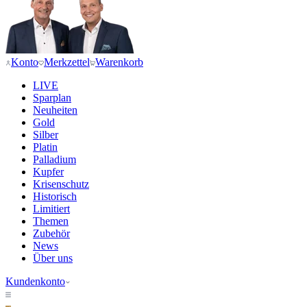
Konto
Merkzettel
Warenkorb
LIVE
Sparplan
Neuheiten
Gold
Silber
Platin
Palladium
Kupfer
Krisenschutz
Historisch
Limitiert
Themen
Zubehör
News
Über uns
Kundenkonto