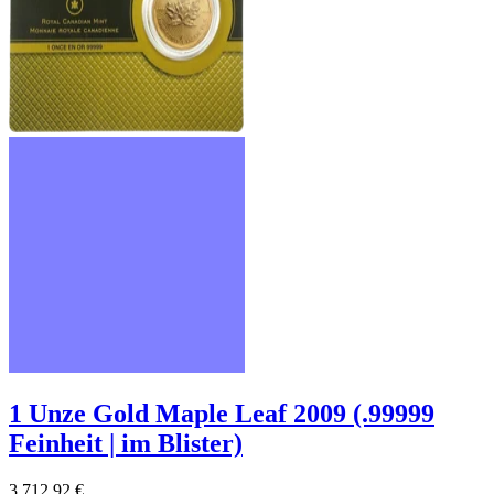
1 Unze Gold Maple Leaf 2009 (.99999
Feinheit | im Blister)
3.712,92 €