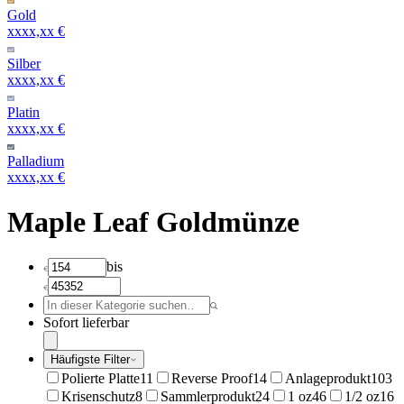
Gold
xxxx,xx €
Silber
xxxx,xx €
Platin
xxxx,xx €
Palladium
xxxx,xx €
Maple Leaf Goldmünze
bis
Sofort lieferbar
Häufigste Filter
Polierte Platte
11
Reverse Proof
14
Anlageprodukt
103
Krisenschutz
8
Sammlerprodukt
24
1 oz
46
1/2 oz
16