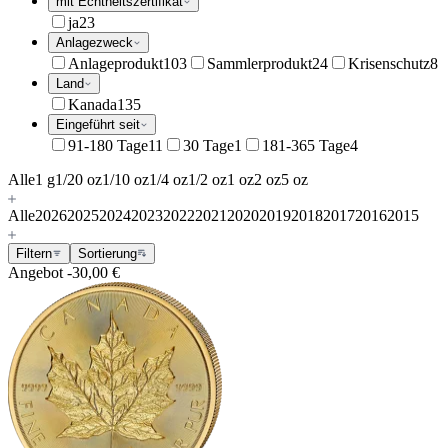
mit Echtheitszertifikat
ja
23
Anlagezweck
Anlageprodukt
103
Sammlerprodukt
24
Krisenschutz
8
Land
Kanada
135
Eingeführt seit
91-180 Tage
11
30 Tage
1
181-365 Tage
4
Alle
1 g
1/20 oz
1/10 oz
1/4 oz
1/2 oz
1 oz
2 oz
5 oz
Alle
2026
2025
2024
2023
2022
2021
2020
2019
2018
2017
2016
2015
Filtern
Sortierung
Angebot
-30,00 €