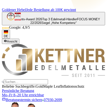
Goldener Hebel
Jede Bestellung ab 100€ gewinnt
ntv-Award 2026
Top 3 Edelmetall-Händler
FOCUS MONEY
22/2026
Siegel „Hohe Kompetenz“
Google: 4,9/5
DE
Ansicht
Beliebte Suchbegriffe:
Gold
Maple Leaf
Inflationsschutz
Persönliche Beratung
Mo–Fr 8–20 Uhr erreichbar
Beratungstermin sichern
07930-2699