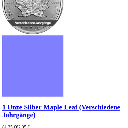
1 Unze Silber Maple Leaf (Verschiedene
Jahrgänge)
81,35 €
82,35 €