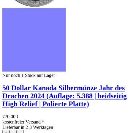
Nur noch 1
Stück auf Lager
50 Dollar Kanada Silbermünze Jahr des
Drachen 2024 (Auflage: 5.388 | beidseitig
High Relief | Polierte Platte)
770,00 €
kostenfreier Versand
*
Lieferbar in 2-3 Werktagen