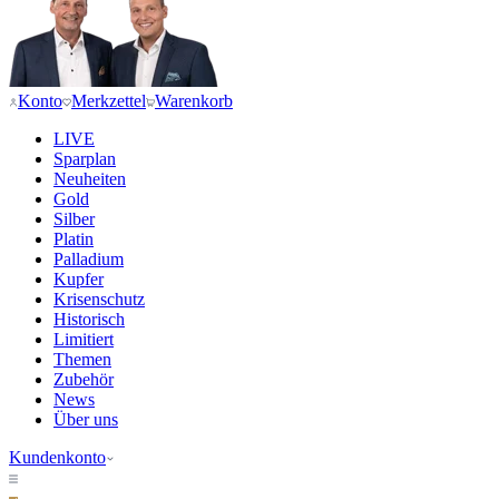
Konto
Merkzettel
Warenkorb
LIVE
Sparplan
Neuheiten
Gold
Silber
Platin
Palladium
Kupfer
Krisenschutz
Historisch
Limitiert
Themen
Zubehör
News
Über uns
Kundenkonto