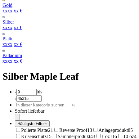
Gold
xxxx,xx €
Silber
xxxx,xx €
Platin
xxxx,xx €
Palladium
xxxx,xx €
Silber Maple Leaf
bis
Sofort lieferbar
Häufigste Filter
Polierte Platte
21
Reverse Proof
13
Anlageprodukt
85
Krisenschutz
15
Sammlerprodukt
43
1 oz
116
10 oz
4