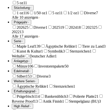
5 oz
11
Stückelung
1 oz
116
1/50 oz
1
5 oz
11
1/2 oz
1
Diverse
7
Alle 10 anzeigen
Prägejahr
2026
25
Diverse
1
2025
19
2024
18
2023
25
2022
13
Alle 17 anzeigen
Serie
Maple Leaf
139
Ägyptische Relikte
1
Tiere zu Land
3
Kunst & Kultur
1
Symbolik
3
Sternzeichen
1
Weltall
4
Deutscher Adler
1
Anlagetyp
Münze
106
Investorenpakete
50
Edelmetall
Silber
153
Diverse
3
Weitere Serien
Ägyptische Relikte
1
Sternzeichen
1
Erhaltungsgrad
Prägefrisch
114
Bankenüblich
3
Polierte Platte
21
Reverse Proof
13
Antik Finish
1
Stempelglanz (BU)
3
High Relief