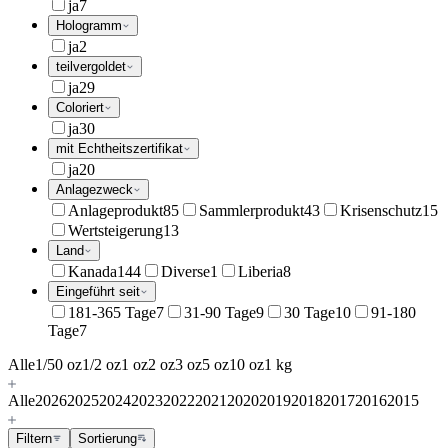
ja
7
Hologramm
ja
2
teilvergoldet
ja
29
Coloriert
ja
30
mit Echtheitszertifikat
ja
20
Anlagezweck
Anlageprodukt
85
Sammlerprodukt
43
Krisenschutz
15
Wertsteigerung
13
Land
Kanada
144
Diverse
1
Liberia
8
Eingeführt seit
181-365 Tage
7
31-90 Tage
9
30 Tage
10
91-180
Tage
7
Alle
1/50 oz
1/2 oz
1 oz
2 oz
3 oz
5 oz
10 oz
1 kg
Alle
2026
2025
2024
2023
2022
2021
2020
2019
2018
2017
2016
2015
Filtern
Sortierung