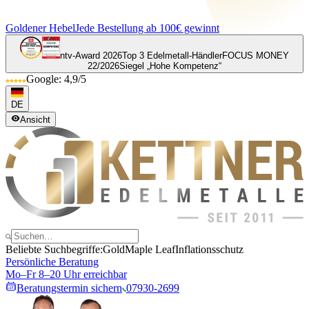
Goldener Hebel
Jede Bestellung ab 100€ gewinnt
ntv-Award 2026
Top 3 Edelmetall-Händler
FOCUS MONEY
22/2026
Siegel „Hohe Kompetenz“
Google: 4,9/5
DE
Ansicht
Beliebte Suchbegriffe:
Gold
Maple Leaf
Inflationsschutz
Persönliche Beratung
Mo–Fr 8–20 Uhr erreichbar
Beratungstermin sichern
07930-2699