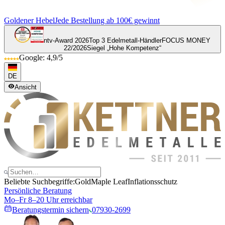
Goldener Hebel
Jede Bestellung ab 100€ gewinnt
ntv-Award 2026
Top 3 Edelmetall-Händler
FOCUS MONEY
22/2026
Siegel „Hohe Kompetenz“
Google: 4,9/5
DE
Ansicht
Beliebte Suchbegriffe:
Gold
Maple Leaf
Inflationsschutz
Persönliche Beratung
Mo–Fr 8–20 Uhr erreichbar
Beratungstermin sichern
07930-2699