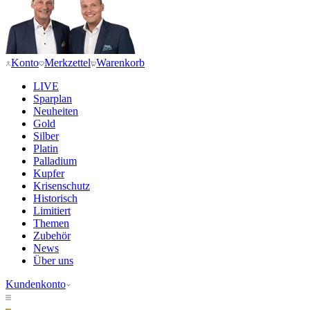
Konto
Merkzettel
Warenkorb
LIVE
Sparplan
Neuheiten
Gold
Silber
Platin
Palladium
Kupfer
Krisenschutz
Historisch
Limitiert
Themen
Zubehör
News
Über uns
Kundenkonto