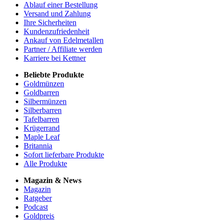
Ablauf einer Bestellung
Versand und Zahlung
Ihre Sicherheiten
Kundenzufriedenheit
Ankauf von Edelmetallen
Partner / Affiliate werden
Karriere bei Kettner
Beliebte Produkte
Goldmünzen
Goldbarren
Silbermünzen
Silberbarren
Tafelbarren
Krügerrand
Maple Leaf
Britannia
Sofort lieferbare Produkte
Alle Produkte
Magazin & News
Magazin
Ratgeber
Podcast
Goldpreis