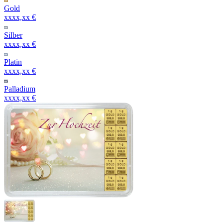
Gold
xxxx,xx €
Silber
xxxx,xx €
Platin
xxxx,xx €
Palladium
xxxx,xx €