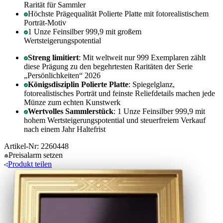
Rarität für Sammler
Höchste Prägequalität Polierte Platte mit fotorealistischem
Porträt-Motiv
1 Unze Feinsilber 999,9 mit großem
Wertsteigerungspotential
Streng limitiert
: Mit weltweit nur 999 Exemplaren zählt
diese Prägung zu den begehrtesten Raritäten der Serie
„Persönlichkeiten“ 2026
Königsdisziplin Polierte Platte
: Spiegelglanz,
fotorealistisches Porträt und feinste Reliefdetails machen jede
Münze zum echten Kunstwerk
Wertvolles Sammlerstück
: 1 Unze Feinsilber 999,9 mit
hohem Wertsteigerungspotential und steuerfreiem Verkauf
nach einem Jahr Haltefrist
Artikel-Nr: 2260448
Preisalarm
setzen
Produkt
teilen