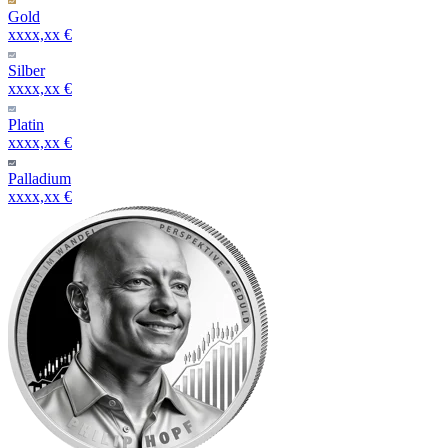
Gold
xxxx,xx €
Silber
xxxx,xx €
Platin
xxxx,xx €
Palladium
xxxx,xx €