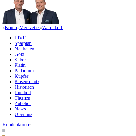
Konto
Merkzettel
Warenkorb
LIVE
Sparplan
Neuheiten
Gold
Silber
Platin
Palladium
Kupfer
Krisenschutz
Historisch
Limitiert
Themen
Zubehör
News
Über uns
Kundenkonto