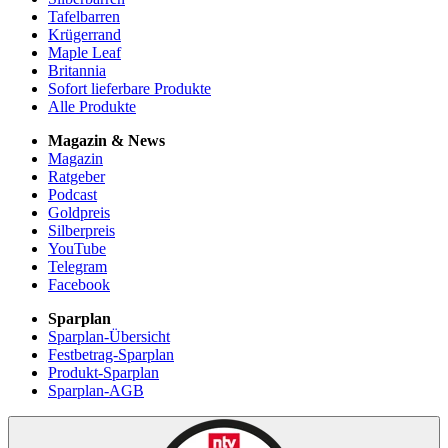
Tafelbarren
Krügerrand
Maple Leaf
Britannia
Sofort lieferbare Produkte
Alle Produkte
Magazin & News
Magazin
Ratgeber
Podcast
Goldpreis
Silberpreis
YouTube
Telegram
Facebook
Sparplan
Sparplan-Übersicht
Festbetrag-Sparplan
Produkt-Sparplan
Sparplan-AGB