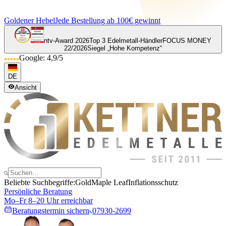
Goldener Hebel
Jede Bestellung ab 100€ gewinnt
ntv-Award 2026
Top 3 Edelmetall-Händler
FOCUS MONEY
22/2026
Siegel „Hohe Kompetenz“
Google: 4,9/5
DE
Ansicht
Beliebte Suchbegriffe:
Gold
Maple Leaf
Inflationsschutz
Persönliche Beratung
Mo–Fr 8–20 Uhr erreichbar
Beratungstermin sichern
07930-2699