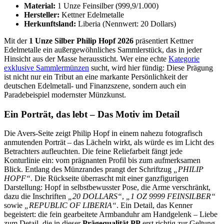
Material:
1 Unze Feinsilber (999,9/1.000)
Hersteller:
Kettner Edelmetalle
Herkunftsland:
Liberia (Nennwert: 20 Dollars)
Mit der
1 Unze Silber Philip Hopf 2026
präsentiert Kettner
Edelmetalle ein außergewöhnliches Sammlerstück, das in jeder
Hinsicht aus der Masse heraussticht. Wer eine echte
Kategorie
exklusive Sammlermünzen
sucht, wird hier fündig: Diese Prägung
ist nicht nur ein Tribut an eine markante Persönlichkeit der
deutschen Edelmetall- und Finanzszene, sondern auch ein
Paradebeispiel modernster Münzkunst.
Ein Porträt, das lebt – Das Motiv im Detail
Die Avers-Seite zeigt Philip Hopf in einem nahezu fotografisch
anmutenden Porträt – das Lächeln wirkt, als würde es im Licht des
Betrachters aufleuchten. Die feine Reliefarbeit fängt jede
Konturlinie ein: vom prägnanten Profil bis zum aufmerksamen
Blick. Entlang des Münzrandes prangt der Schriftzug
„PHILIP
HOPF“
. Die Rückseite überrascht mit einer ganzfigurigen
Darstellung: Hopf in selbstbewusster Pose, die Arme verschränkt,
dazu die Inschriften
„20 DOLLARS“
,
„1 OZ 9999 FEINSILBER“
sowie
„REPUBLIC OF LIBERIA“
. Ein Detail, das Kenner
begeistert: die fein gearbeitete Armbanduhr am Handgelenk – Liebe
zum Detail, die in dieser
Prägequalität PP
erst richtig zur Geltung