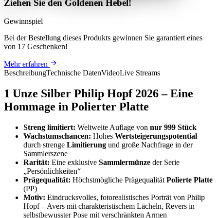
Ziehen Sie den Goldenen Hebel!
Gewinnspiel
Bei der Bestellung dieses Produkts
gewinnen Sie
garantiert eines
von 17 Geschenken
!
Mehr erfahren
Beschreibung
Technische Daten
Video
Live Streams
1 Unze Silber Philip Hopf 2026 – Eine
Hommage in Polierter Platte
Streng limitiert:
Weltweite Auflage von
nur 999 Stück
Wachstumschancen:
Hohes
Wertsteigerungspotential
durch strenge
Limitierung
und große Nachfrage in der
Sammlerszene
Rarität:
Eine exklusive
Sammlermünze
der Serie
„Persönlichkeiten“
Prägequalität:
Höchstmögliche Prägequalität
Polierte Platte
(PP)
Motiv:
Eindrucksvolles, fotorealistisches Porträt von Philip
Hopf – Avers mit charakteristischem Lächeln, Revers in
selbstbewusster Pose mit verschränkten Armen