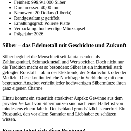
Feinheit: 999,9/1.000 Silber
Durchmesser: 40,00 mm
Nennwert: 20 Dollars (Liberia)
Randgestaltung: geriffelt
Erhaltungsgrad: Polierte Platte
Verpackung: hochwertige Münzkapsel
Prägejahr: 2026
Silber – das Edelmetall mit Geschichte und Zukunft
Silber begleitet die Menschheit seit Jahrtausenden als
Zahlungsmittel, Schmuckmetall und Wertspeicher. Doch nicht nur
die Tradition macht es so besonders: Silber ist ein industriell stark
gefragter Rohstoff – ob in der Elektronik, der Solartechnik oder der
Medizin. Diese kontinuierliche Nachfrage in Verbindung mit dem
begrenzten Angebot verleiht jeder hochwertigen Silbermünze ihren
ganz eigenen Charme.
Hinzu kommt ein steuerlich attraktiver Aspekt: Gewinne aus dem
privaten Verkauf von Silbermünzen sind nach einer Haltefrist von
mindestens einem Jahr in Deutschland grundsätzlich steuerfrei. Ein
Pluspunkt, den vor allem Sammler und Liebhaber zu schätzen
wissen.
Für wen lohnt sich diese Prägung?