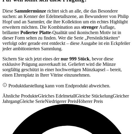
Diese
Sammlermünze
richtet sich an alle, die das Besondere
suchen: an Kenner der Edelmetallszene, an Bewunderer von Philip
Hopf und an Sammler, die ihre Kollektion um ein echtes Highlight
erweitern möchten. Die Kombination aus
strenger
Auflage,
brillanter
Polierter Platte
-Qualität und ikonischem Motiv ist in
dieser Form selten zu finden. Wer die Serie „Persönlichkeiten“
verfolgt oder gerade erst entdeckt – diese Ausgabe ist ein Eckpfeiler
jeder ambitionierten Sammlung.
Sichern Sie sich jetzt eines der
nur 999 Stück
, bevor diese
exklusive Prägung ausverkauft ist. Geliefert wird die Münze
sorgfältig geschützt in einer hochwertigen Münzkapsel – bereit,
einen Ehrenplatz in Ihrer Vitrine einzunehmen.
Produktdarstellung kann vom Endprodukt abweichen.
Ähnliche Produkte
Gleiches Edelmetall
Gleiche Stückelung
Gleicher
Jahrgang
Gleiche Serie
Niedrigerer Preis
Höherer Preis