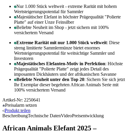
Nur 1.000 Stück weltweit - extreme Rarität mit hohem
Wertsteigerungspotential für Sammler
Majestätischer Elefant in höchster Prägequalität "Polierte
Platte" auf einer Unze Feinsilber
Beliebte Neuheit im Shop - jetzt sichern mit 100%
versichertem Versand
Extreme Rarität mit nur 1.000 Stück weltweit
: Diese
streng limitierte Sammlermünze bietet enormes
Wertsteigerungspotential für weitsichtige Sammler und
Investoren
Majestätisches Elefanten-Motiv in Perfektion
: Höchste
Prägequalität "Polierte Platte" zeigt jedes Detail des
imposanten Dickhäuters und der afrikanischen Savanne
Beliebte Neuheit unter den Top 20
: Sichern Sie sich jetzt
Ihr Exemplar dieser begehrten African Animals Serie mit
100% versichertem Versand
Artikel-Nr: 2250641
Preisalarm
setzen
Produkt
teilen
Beschreibung
Technische Daten
Video
Preisentwicklung
African Animals Elefant 2025 –