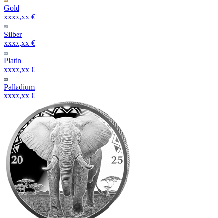
Gold
xxxx,xx €
Silber
xxxx,xx €
Platin
xxxx,xx €
Palladium
xxxx,xx €