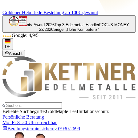
Goldener Hebel
Jede Bestellung ab 100€ gewinnt
ntv-Award 2026
Top 3 Edelmetall-Händler
FOCUS MONEY
22/2026
Siegel „Hohe Kompetenz“
Google: 4,9/5
DE
Ansicht
Beliebte Suchbegriffe:
Gold
Maple Leaf
Inflationsschutz
Persönliche Beratung
Mo–Fr 8–20 Uhr erreichbar
Beratungstermin sichern
07930-2699