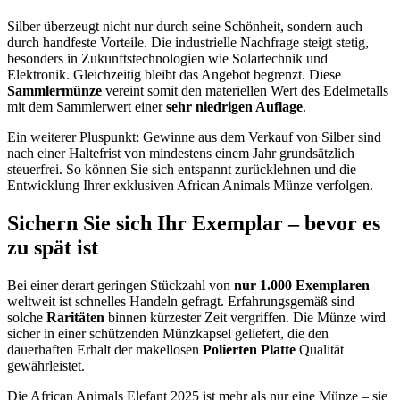
Silber überzeugt nicht nur durch seine Schönheit, sondern auch
durch handfeste Vorteile. Die industrielle Nachfrage steigt stetig,
besonders in Zukunftstechnologien wie Solartechnik und
Elektronik. Gleichzeitig bleibt das Angebot begrenzt. Diese
Sammlermünze
vereint somit den materiellen Wert des Edelmetalls
mit dem Sammlerwert einer
sehr niedrigen Auflage
.
Ein weiterer Pluspunkt: Gewinne aus dem Verkauf von Silber sind
nach einer Haltefrist von mindestens einem Jahr grundsätzlich
steuerfrei. So können Sie sich entspannt zurücklehnen und die
Entwicklung Ihrer exklusiven African Animals Münze verfolgen.
Sichern Sie sich Ihr Exemplar – bevor es
zu spät ist
Bei einer derart geringen Stückzahl von
nur 1.000 Exemplaren
weltweit ist schnelles Handeln gefragt. Erfahrungsgemäß sind
solche
Raritäten
binnen kürzester Zeit vergriffen. Die Münze wird
sicher in einer schützenden Münzkapsel geliefert, die den
dauerhaften Erhalt der makellosen
Polierten Platte
Qualität
gewährleistet.
Die African Animals Elefant 2025 ist mehr als nur eine Münze – sie