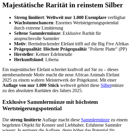
Majestätische Rarität in reinstem Silber
Streng limitiert
:
Weltweit nur 1.000 Exemplare
verfügbar
Wachstumschancen
: Enormes Wertsteigerungspotential
durch extreme Limitierung
Seltene Sammlermünze
: Exklusive Rarität für
anspruchsvolle Sammler
Motiv
: Beeindruckender Elefant trifft auf die Big Five Afrikas
Prägequalität
:
Höchste Prägequalitä
t "Polierte Platte" (PP)
Hersteller
: Kettner Edelmetalle
Herkunftsland
: Liberia
Ein majestätischer Elefant schreitet kraftvoll auf Sie zu – dieses
atemberaubende Motiv macht die neue African Animals Elefant
2025 zu einem wahren Meisterwerk der Prägekunst. Mit einer
Auflage von nur 1.000 Stück
weltweit gehört diese
Silber
münze
zu den absoluten Raritäten des Jahres 2025.
Exklusive Sammlermünze mit höchstem
Wertsteigerungspotential
Die
streng limitierte
Auflage macht diese
Sammlermünze
zu einem
begehrten Objekt für Kenner und Liebhaber. Erfahrene Sammler
wissen: Je geringer die Auflage, desto höher das Potential für