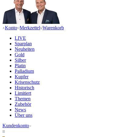
Konto
Merkzettel
Warenkorb
LIVE
Sparplan
Neuheiten
Gold
Silber
Platin
Palladium
Kupfer
Krisenschutz
Historisch
Limitiert
Themen
Zubehör
News
Über uns
Kundenkonto