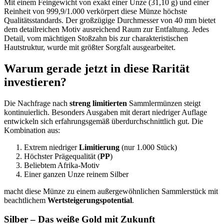
Mit einem Feingewicht von exakt einer Unze (31,10 g) und einer
Reinheit von 999,9/1.000 verkörpert diese Münze höchste
Qualitätsstandards. Der großzügige Durchmesser von 40 mm bietet
dem detailreichen Motiv ausreichend Raum zur Entfaltung. Jedes
Detail, vom mächtigen Stoßzahn bis zur charakteristischen
Hautstruktur, wurde mit größter Sorgfalt ausgearbeitet.
Warum gerade jetzt in diese Rarität
investieren?
Die Nachfrage nach
streng limitierten
Sammlermünzen steigt
kontinuierlich. Besonders Ausgaben mit derart niedriger Auflage
entwickeln sich erfahrungsgemäß überdurchschnittlich gut. Die
Kombination aus:
Extrem niedriger
Limitierung
(nur 1.000 Stück)
Höchster Prägequalität (
PP
)
Beliebtem Afrika-Motiv
Einer ganzen Unze reinem Silber
macht diese Münze zu einem außergewöhnlichen Sammlerstück mit
beachtlichem
Wertsteigerungspotential
.
Silber – Das weiße Gold mit Zukunft