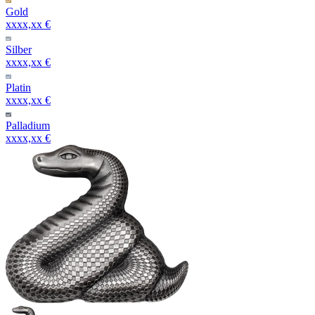
Gold
xxxx,xx €
Silber
xxxx,xx €
Platin
xxxx,xx €
Palladium
xxxx,xx €