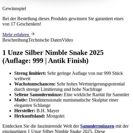
Gewinnspiel
Bei der Bestellung dieses Produkts
gewinnen Sie
garantiert eines
von 17 Geschenken
!
Mehr erfahren
Beschreibung
Technische Daten
Video
1 Unze Silber Nimble Snake 2025
(Auflage: 999 | Antik Finish)
Streng limitiert:
Sehr geringe Auflage von nur 999 Stück
weltweit
Wachstumschancen:
Sehr hohes Wertsteigerungspotential
durch strenge Limitierung und hohe Nachfrage
Seltene Sammlermünze:
Eine wirkliche Rarität für Sammler
Motiv:
Dreidimensionale numismatische Skulptur einer
eleganten Schlange
Hersteller:
B.H. Mayer
Herkunftsland:
Mongolei
Entdecken Sie die faszinierende Welt der
Sammlermünzen
mit der
einzigartigen 1 Unze Silber Nimble Snake 2025. Diese