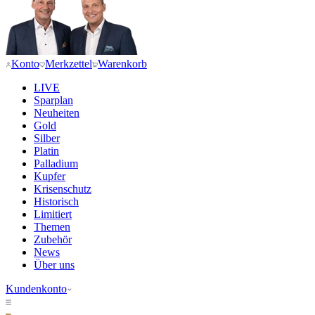
Konto
Merkzettel
Warenkorb
LIVE
Sparplan
Neuheiten
Gold
Silber
Platin
Palladium
Kupfer
Krisenschutz
Historisch
Limitiert
Themen
Zubehör
News
Über uns
Kundenkonto