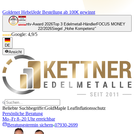
Goldener Hebel
Jede Bestellung ab 100€ gewinnt
ntv-Award 2026
Top 3 Edelmetall-Händler
FOCUS MONEY
22/2026
Siegel „Hohe Kompetenz“
Google: 4,9/5
DE
Ansicht
Beliebte Suchbegriffe:
Gold
Maple Leaf
Inflationsschutz
Persönliche Beratung
Mo–Fr 8–20 Uhr erreichbar
Beratungstermin sichern
07930-2699