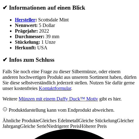
✔
Informationen auf einen Blick
Hersteller
:
Scottsdale Mint
Nennwert:
5 Dollar
Prägejahr:
2022
Durchmesser:
39 mm
Stückelung:
1 Unze
Herkunft:
USA
✔
Infos zum Schluss
Falls Sie noch eine Frage zu dieser Silbermünze, oder einem
anderen hochwertigen Produkt aus unserem Sortiment haben, dürfen
Sie diese selbstverständlich jederzeit stellen. Nutzen Sie dafür gerne
unser kostenfreies
Kontaktformular
.
Weitere
Münzen mit einem Daffy Duck™ Motiv
gibt es hier.
Produktdarstellung kann vom Endprodukt abweichen.
Ähnliche Produkte
Gleiches Edelmetall
Gleiche Stückelung
Gleicher
Jahrgang
Gleiche Serie
Niedrigerer Preis
Höherer Preis