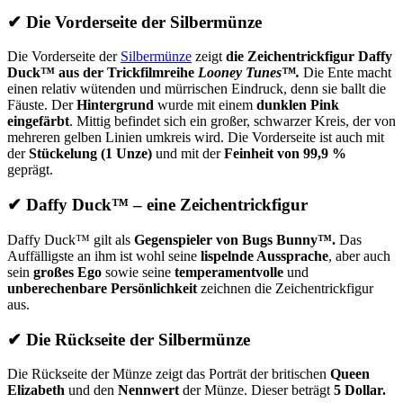
✔
Die Vorderseite der Silbermünze
Die Vorderseite der
Silbermünze
zeigt
die Zeichentrickfigur Daffy
Duck™ aus der Trickfilmreihe
Looney Tunes™.
Die Ente macht
einen relativ wütenden und mürrischen Eindruck, denn sie ballt die
Fäuste. Der
Hintergrund
wurde mit einem
dunklen Pink
eingefärbt
. Mittig befindet sich ein großer, schwarzer Kreis, der von
mehreren gelben Linien umkreis wird. Die Vorderseite ist auch mit
der
Stückelung (1 Unze)
und mit der
Feinheit
von 99,9 %
geprägt.
✔
Daffy Duck™ – eine Zeichentrickfigur
Daffy Duck™ gilt als
Gegenspieler von Bugs Bunny™.
Das
Auffälligste an ihm ist wohl seine
lispelnde Aussprache
, aber auch
sein
großes Ego
sowie seine
temperamentvolle
und
unberechenbare Persönlichkeit
zeichnen die Zeichentrickfigur
aus.
✔
Die Rückseite der Silbermünze
Die Rückseite der Münze zeigt das Porträt der britischen
Queen
Elizabeth
und den
Nennwert
der Münze. Dieser beträgt
5 Dollar.