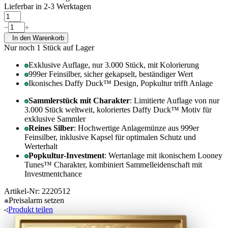
Lieferbar in 2-3 Werktagen
In den Warenkorb
Nur noch 1
Stück auf Lager
Exklusive Auflage, nur 3.000 Stück, mit Kolorierung
999er Feinsilber, sicher gekapselt, beständiger Wert
Ikonisches Daffy Duck™ Design, Popkultur trifft Anlage
Sammlerstück mit Charakter
: Limitierte Auflage von nur
3.000 Stück weltweit, koloriertes Daffy Duck™ Motiv für
exklusive Sammler
Reines Silber
: Hochwertige Anlagemünze aus 999er
Feinsilber, inklusive Kapsel für optimalen Schutz und
Werterhalt
Popkultur-Investment
: Wertanlage mit ikonischem Looney
Tunes™ Charakter, kombiniert Sammelleidenschaft mit
Investmentchance
Artikel-Nr: 2220512
Preisalarm
setzen
Produkt
teilen