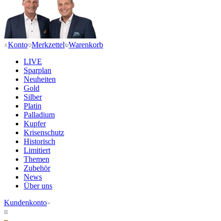
Konto
Merkzettel
Warenkorb
LIVE
Sparplan
Neuheiten
Gold
Silber
Platin
Palladium
Kupfer
Krisenschutz
Historisch
Limitiert
Themen
Zubehör
News
Über uns
Kundenkonto