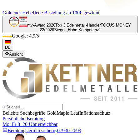
Goldener Hebel
Jede Bestellung ab 100€ gewinnt
ntv-Award 2026
Top 3 Edelmetall-Händler
FOCUS MONEY
22/2026
Siegel „Hohe Kompetenz“
Google: 4,9/5
DE
Ansicht
Beliebte Suchbegriffe:
Gold
Maple Leaf
Inflationsschutz
Persönliche Beratung
Mo–Fr 8–20 Uhr erreichbar
Beratungstermin sichern
07930-2699