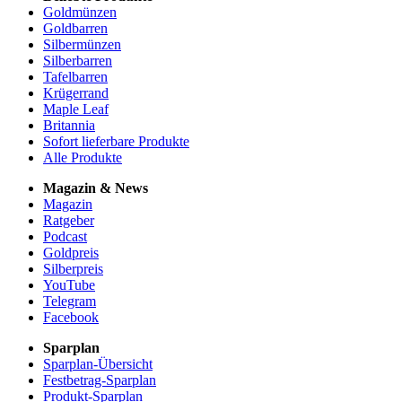
Goldmünzen
Goldbarren
Silbermünzen
Silberbarren
Tafelbarren
Krügerrand
Maple Leaf
Britannia
Sofort lieferbare Produkte
Alle Produkte
Magazin & News
Magazin
Ratgeber
Podcast
Goldpreis
Silberpreis
YouTube
Telegram
Facebook
Sparplan
Sparplan-Übersicht
Festbetrag-Sparplan
Produkt-Sparplan