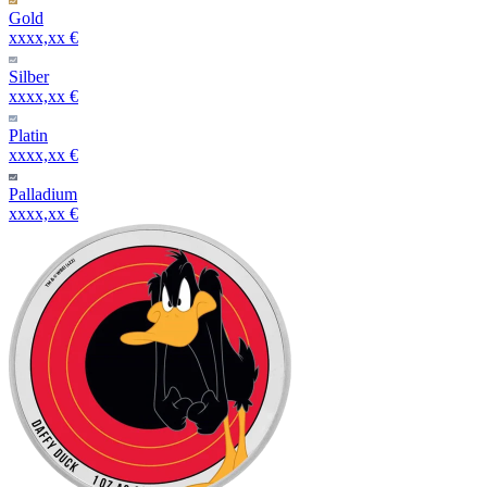
Gold
xxxx,xx €
Silber
xxxx,xx €
Platin
xxxx,xx €
Palladium
xxxx,xx €