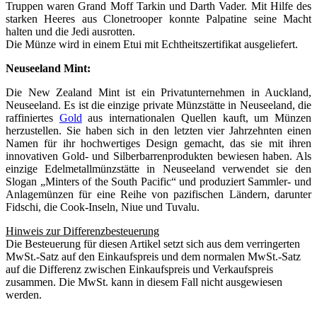
Truppen waren Grand Moff Tarkin und Darth Vader. Mit Hilfe des
starken Heeres aus Clonetrooper konnte Palpatine seine Macht
halten und die Jedi ausrotten.
Die Münze wird in einem Etui mit Echtheitszertifikat ausgeliefert.
Neuseeland Mint:
Die New Zealand Mint ist ein Privatunternehmen in Auckland,
Neuseeland. Es ist die einzige private Münzstätte in Neuseeland, die
raffiniertes
Gold
aus internationalen Quellen kauft, um Münzen
herzustellen. Sie haben sich in den letzten vier Jahrzehnten einen
Namen für ihr hochwertiges Design gemacht, das sie mit ihren
innovativen Gold- und Silberbarrenprodukten bewiesen haben. Als
einzige Edelmetallmünzstätte in Neuseeland verwendet sie den
Slogan „Minters of the South Pacific“ und produziert Sammler- und
Anlagemünzen für eine Reihe von pazifischen Ländern, darunter
Fidschi, die Cook-Inseln, Niue und Tuvalu.
Hinweis zur Differenzbesteuerung
Die Besteuerung für diesen Artikel setzt sich aus dem verringerten
MwSt.-Satz auf den Einkaufspreis und dem normalen MwSt.-Satz
auf die Differenz zwischen Einkaufspreis und Verkaufspreis
zusammen. Die MwSt. kann in diesem Fall nicht ausgewiesen
werden.