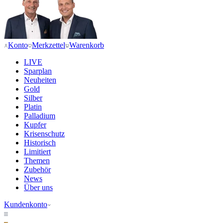
Konto
Merkzettel
Warenkorb
LIVE
Sparplan
Neuheiten
Gold
Silber
Platin
Palladium
Kupfer
Krisenschutz
Historisch
Limitiert
Themen
Zubehör
News
Über uns
Kundenkonto