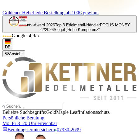
Goldener Hebel
Jede Bestellung ab 100€ gewinnt
ntv-Award 2026
Top 3 Edelmetall-Händler
FOCUS MONEY
22/2026
Siegel „Hohe Kompetenz“
Google: 4,9/5
DE
Ansicht
Beliebte Suchbegriffe:
Gold
Maple Leaf
Inflationsschutz
Persönliche Beratung
Mo–Fr 8–20 Uhr erreichbar
Beratungstermin sichern
07930-2699