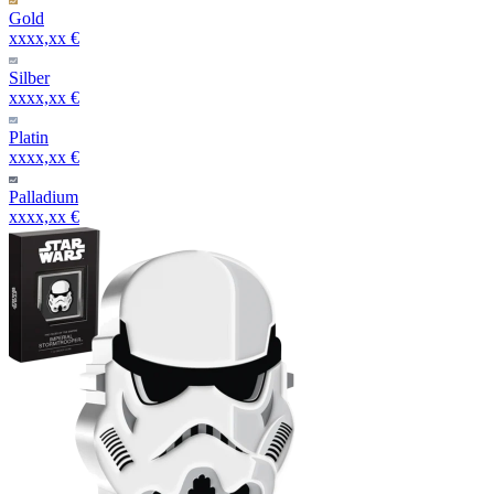
Gold
xxxx,xx €
Silber
xxxx,xx €
Platin
xxxx,xx €
Palladium
xxxx,xx €