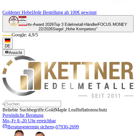
Goldener Hebel
Jede Bestellung ab 100€ gewinnt
ntv-Award 2026
Top 3 Edelmetall-Händler
FOCUS MONEY
22/2026
Siegel „Hohe Kompetenz“
Google: 4,9/5
DE
Ansicht
Beliebte Suchbegriffe:
Gold
Maple Leaf
Inflationsschutz
Persönliche Beratung
Mo–Fr 8–20 Uhr erreichbar
Beratungstermin sichern
07930-2699