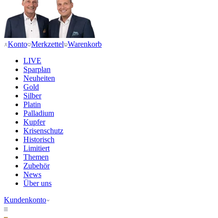
Konto
Merkzettel
Warenkorb
LIVE
Sparplan
Neuheiten
Gold
Silber
Platin
Palladium
Kupfer
Krisenschutz
Historisch
Limitiert
Themen
Zubehör
News
Über uns
Kundenkonto