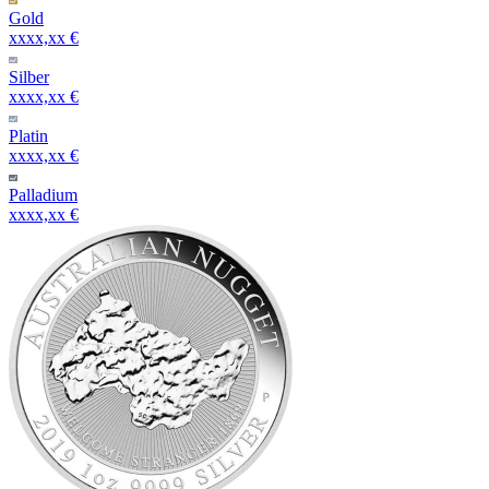
Gold
xxxx,xx €
Silber
xxxx,xx €
Platin
xxxx,xx €
Palladium
xxxx,xx €