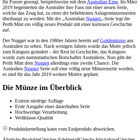
für Furore gesorgt, beispielsweise mit dem
Australian Emu
. Im März
2019 begeisterten die Australier ihre Fans mit einer neuen Serie,
welche das Zeug hat, zu einer der beliebtesten Anlagemünzenserien
überhaupt zu werden: Mit der „Australian
Nugget
„-Serie legt die
Perth Mint ein völlig neues Produkt mit einer kuriosen Geschichte
auf.
Der Nugget war in den 1980er Jahren bereits auf
Goldmünzen
aus
Australien zu sehen. Nach wenigen Jahren wurde das Motiv jedoch
zum Känguru geändert – der Rest ist Geschichte, das Känguru
wurde zum numismatischen Botschafter Australiens. Nun gibt die
Perth Mint dem
Nugget
allerdings eine zweite Chance. Die
Australien
Nugget
Serie soll eine völlig neue Münzenserie werden,
es sind für das Jahr 2019 weitere Motive geplant.
Die Münze im Überblick
Extrem niedrige Auflage
Erste Ausgabe einer dauerhaften Serie
Hochwertige Verarbeitung
Weltklasse-Qualität
Produktdarstellung kann vom Endprodukt abweichen.
Ähnliche Produkte
Gleiches Edelmetall
Gleiche Stückelung
Gleicher