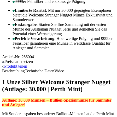
9999er Feinsilber und erstklassige Prägung
Limitierte Rarität
: Mit nur 30.000 geprägten Exemplaren
bietet die Welcome Stranger Nugget Münze Exklusivität und
Sammlerwert
Erstausgabe
: Starten Sie Ihre Sammlung mit der ersten
Münze der Australian Nugget Serie und genießen Sie das
Potential einer Wertsteigerung
Perfekte Verarbeitung
: Hochwertige Prägung und 9999er
Feinsilber garantieren eine Münze in weltklasse Qualität für
Anleger und Sammler
Artikel-Nr: 2660041
Preisalarm
setzen
Produkt
teilen
Beschreibung
Technische Daten
Video
1 Unze Silber Welcome Stranger Nugget
(Auflage: 30.000 | Perth Mint)
Auflage: 30.000 Münzen – Bullion-Spezialmünze für Sammler
und Anleger!
Mit Sonderausgaben besonderer Bullion-Münzen hat die Perth Mint