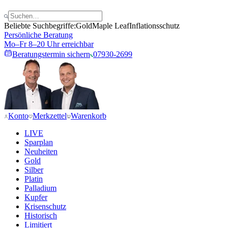
Beliebte Suchbegriffe:
Gold
Maple Leaf
Inflationsschutz
Persönliche Beratung
Mo–Fr 8–20 Uhr erreichbar
Beratungstermin sichern
07930-2699
Konto
Merkzettel
Warenkorb
LIVE
Sparplan
Neuheiten
Gold
Silber
Platin
Palladium
Kupfer
Krisenschutz
Historisch
Limitiert