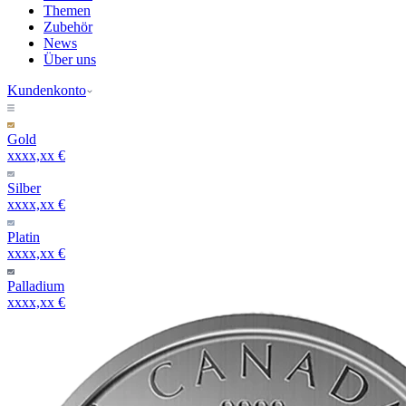
Themen
Zubehör
News
Über uns
Kundenkonto
Gold
xxxx,xx €
Silber
xxxx,xx €
Platin
xxxx,xx €
Palladium
xxxx,xx €