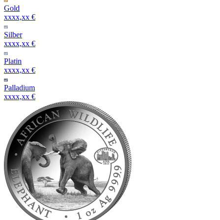
Gold
xxxx,xx €
Silber
xxxx,xx €
Platin
xxxx,xx €
Palladium
xxxx,xx €