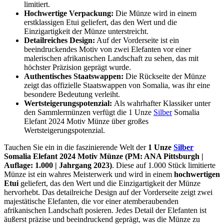
limitiert.
Hochwertige Verpackung:
Die Münze wird in einem
erstklassigen Etui geliefert, das den Wert und die
Einzigartigkeit der Münze unterstreicht.
Detailreiches Design:
Auf der Vorderseite ist ein
beeindruckendes Motiv von zwei Elefanten vor einer
malerischen afrikanischen Landschaft zu sehen, das mit
höchster Präzision geprägt wurde.
Authentisches Staatswappen:
Die Rückseite der Münze
zeigt das offizielle Staatswappen von Somalia, was ihr eine
besondere Bedeutung verleiht.
Wertsteigerungspotenzial:
Als wahrhafter Klassiker unter
den Sammlermünzen verfügt die 1 Unze
Silber
Somalia
Elefant 2024 Motiv Münze über großes
Wertsteigerungspotenzial.
Tauchen Sie ein in die faszinierende Welt der
1 Unze
Silber
Somalia Elefant 2024 Motiv Münze (PM: ANA Pittsburgh |
Auflage: 1.000 | Jahrgang 2023)
. Diese auf 1.000 Stück limitierte
Münze ist ein wahres Meisterwerk und wird in einem
hochwertigen
Etui
geliefert, das den Wert und die Einzigartigkeit der Münze
hervorhebt. Das detailreiche Design auf der Vorderseite zeigt zwei
majestätische Elefanten, die vor einer atemberaubenden
afrikanischen Landschaft posieren. Jedes Detail der Elefanten ist
äußerst präzise und beeindruckend geprägt, was die Münze zu