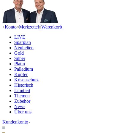
Konto
Merkzettel
Warenkorb
LIVE
Sparplan
Neuheiten
Gold
Silber
Platin
Palladium
Kupfer
Krisenschutz
Historisch
Limitiert
Themen
Zubehör
News
Über uns
Kundenkonto