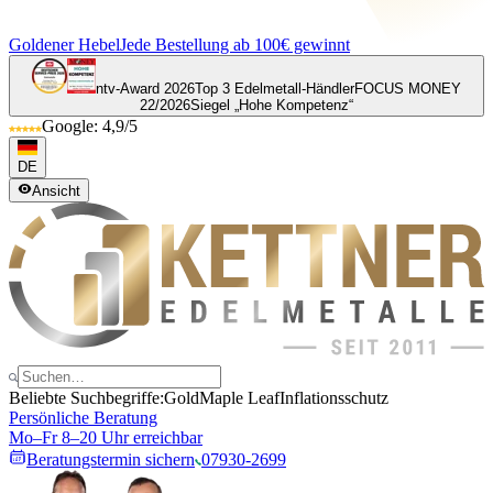
Goldener Hebel
Jede Bestellung ab 100€ gewinnt
ntv-Award 2026
Top 3 Edelmetall-Händler
FOCUS MONEY
22/2026
Siegel „Hohe Kompetenz“
Google: 4,9/5
DE
Ansicht
Beliebte Suchbegriffe:
Gold
Maple Leaf
Inflationsschutz
Persönliche Beratung
Mo–Fr 8–20 Uhr erreichbar
Beratungstermin sichern
07930-2699